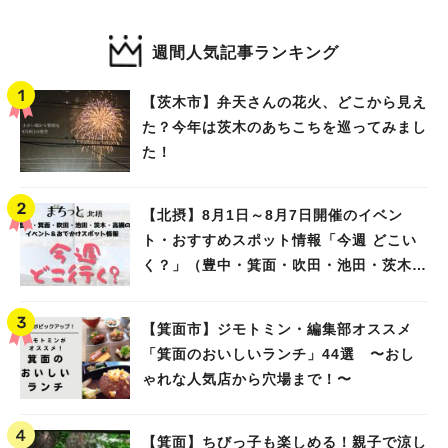
週間人気記事ランキング
【茨木市】弁天さんの花火、どこから見え
た？今年は茨木のあちこちを巡ってみまし
た！
【北摂】8月1日～8月7日開催のイベン
ト・おすすめスポット情報「今週 どこい
く？」（豊中・箕面・吹田・池田・茨木・
高槻）
【箕面市】ジモトミン・編集部オススメ
「箕面のおいしいランチ」44選 〜おし
ゃれな人気店から穴場まで！〜
【箕面】ちびっ子も楽しめる！親子で涼し