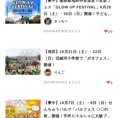
【豊中】服部緑地野外音楽堂で音楽フ
ェス「GLOW UP FESTIVAL」6月29
日（土）・30日（日）開催！子ども広
場にキッチンカーも登場
さっちー
2024年6月10日
フェス
20
【池田】10月21日（土）・22日
（日）旧細河小学校で「ボタフェス」
開催！
りんご
2023年10月9日
フェス
6
【豊中】10月7日（土）・8日（日）せ
んちゅうパルで「パルフェス 〇〇の
秋」開催！手作りマルシェに大阪プロ