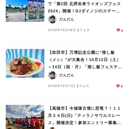
で「第2回 北摂未来ライオンズフェス
2024」開催！DJダイノジのステージ
や北摂のマルシェもやって来る♪
だんだん
2024年10月14日
フェス
6
【吹田市】万博記念公園に“推し飯
（メシ）”が大集合！10月12日（土）
～14日（祝・月）「推し飯フェスティ
バル」開催
だんだん
2024年10月11日
フェス
9
【高槻市】今城塚古墳に恐竜？！１１
月２４日(日)「ティラノサウルスレー
ス」開催決定！参加エントリー募集中