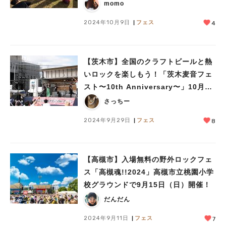
ですよ！
momo
2024年10月9日
フェス
4
【茨木市】全国のクラフトビールと熱
いロックを楽しもう！「茨木麦音フェ
スト〜10th Anniversary〜」10月5
日（土）・6日（日）中央公園グラウ
さっちー
ンドで開催
2024年9月29日
フェス
8
【高槻市】入場無料の野外ロックフェ
ス「高槻魂!!2024」高槻市立桃園小学
校グラウンドで9月15日（日）開催！
だんだん
2024年9月11日
フェス
7