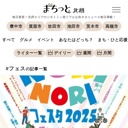
毎日更新！北摂エリアのジモトミン発リアルな街ネタニュース毎日満載！
豊中市
箕面市
吹田市
池田市
茨木市
高槻市
すべて
グルメ
イベント
あなたはどっち？
まち・ひと応援
ライター一覧
デイリー
週間
月間
#フェス
の記事一覧