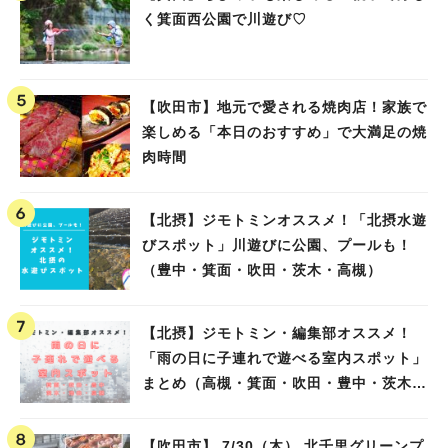
く箕面西公園で川遊び♡
【吹田市】地元で愛される焼肉店！家族で
楽しめる「本日のおすすめ」で大満足の焼
肉時間
【北摂】ジモトミンオススメ！「北摂水遊
びスポット」川遊びに公園、プールも！
（豊中・箕面・吹田・茨木・高槻）
【北摂】ジモトミン・編集部オススメ！
「雨の日に子連れで遊べる室内スポット」
まとめ（高槻・箕面・吹田・豊中・茨木・
池田）
【吹田市】 7/30（木） 北千里グリーンプ