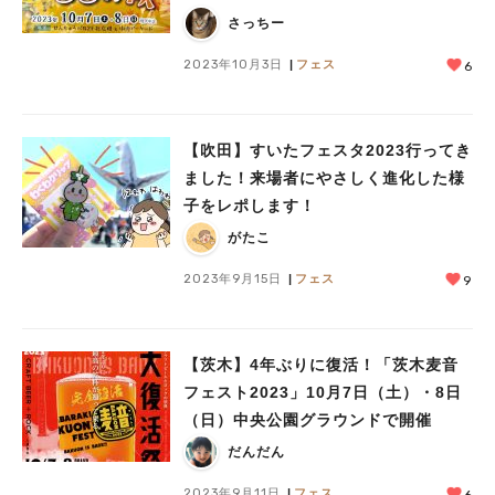
レスの試合観戦も
さっちー
2023年10月3日
フェス
6
【吹田】すいたフェスタ2023行ってき
ました！来場者にやさしく進化した様
子をレポします！
がたこ
2023年9月15日
フェス
9
【茨木】4年ぶりに復活！「茨木麦音
フェスト2023」10月7日（土）・8日
（日）中央公園グラウンドで開催
だんだん
2023年9月11日
フェス
6