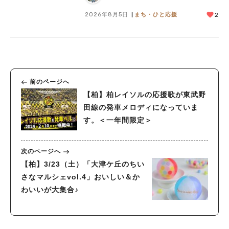
2026年8月5日
まち・ひと応援
2
前のページへ
【柏】柏レイソルの応援歌が東武野
田線の発車メロディになっていま
す。＜一年間限定＞
次のページへ
【柏】3/23（土）「大津ケ丘のちい
さなマルシェvol.4」おいしい＆か
わいいが大集合♪