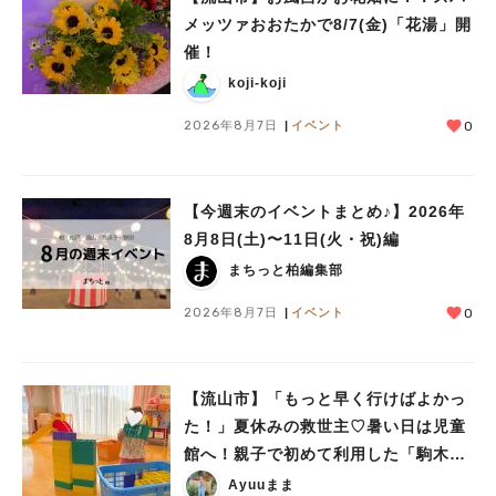
メッツァおおたかで8/7(金)「花湯」開
催！
koji-koji
2026年8月7日
イベント
0
人気のキーワード
【今週末のイベントまとめ♪】2026年
#ラーメン
#ショッピング
#カフェ
#スイーツ
#パン
#カレー
#柏駅
8月8日(土)〜11日(火・祝)編
#イベント
#公園
#教えたい／教えて投稿記事
まちっと柏編集部
#教えたい/こんなの見つけた
2026年8月7日
イベント
0
【流山市】「もっと早く行けばよかっ
た！」夏休みの救世主♡暑い日は児童
館へ！親子で初めて利用した「駒木台
児童館」レポート
Ayuuまま