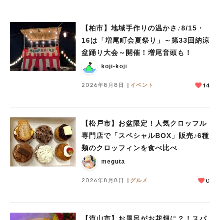
【柏市】地域手作りの温かさ♪8/15・
16は「増尾町会夏祭り」～第33回納涼
盆踊り大会～開催！増尾音頭も！
koji-koji
2026年8月8日
イベント
14
【松戸市】お盆限定！人気クロッフル
専門店で「スペシャルBOX」販売♪6種
類のクロッフィンを食べ比べ
meguta
2026年8月8日
グルメ
0
【流山市】お風呂がお花畑に？！スパ