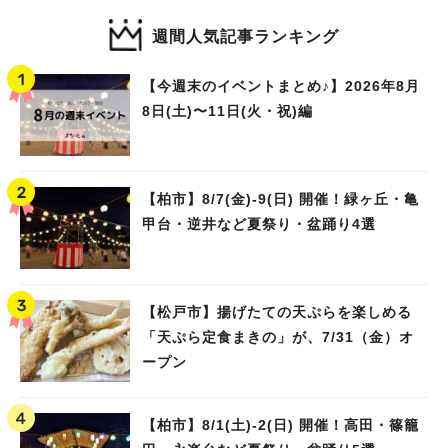
週間人気記事ランキング
【今週末のイベントまとめ♪】2026年8月
8日(土)〜11日(火・祝)編
【柏市】8/7(金)‐9(日) 開催！緑ヶ丘・亀
甲台・逆井など夏祭り・盆踊り4選
【松戸市】揚げたての天ぷらを楽しめる
「天ぷら定食まきの」が、7/31（金）オ
ープン
【柏市】8/1(土)‐2(日) 開催！高田・篠籠