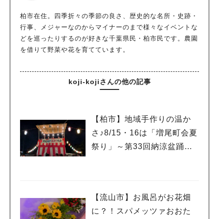
柏市在住。四季折々の季節の良さ、歴史的な名所・史跡・
行事、メジャーなのからマイナーのまで様々なイベントな
どを巡ったりするのが好きな千葉県民・柏市民です。農園
を借りて野菜や花を育てています。
koji-kojiさんの他の記事
【柏市】地域手作りの温か
さ♪8/15・16は「増尾町会夏
祭り」～第33回納涼盆踊り
大会～開催！増尾音頭も！
【流山市】お風呂がお花畑
に？！スパメッツァおおた