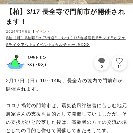
【柏】3/17 長全寺で門前市が開催され
ます！
2024年3月8日
イベント
#柏（町）
#柏駅
#水戸街道
#まちづくり/地域活性
#ランチ
#カフェ
#テイクアウト
#イベント
#カルチャー
#SDGS
ジモトミン
koji-koji
0
14
3月17日（日）10～14時、長全寺の境内で門前市が
開催されます。
コロナ禍前の門前市は、震災後風評被害に苦しむ地元
農家さんの支援を目的として開催していましたが、そ
の支援がひと段落した後は、高齢者の方々の交流の場
としての目的も併せて開催してきたそうです。