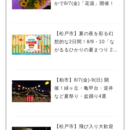
かで8/7(金)「花湯」開催！
【松戸市】夏の夜を彩る幻
想的な2日間！8/9・10「な
がるるひかりの夏まつり 20
26」が開催！子どもが喜ぶ
ワークショップや限定ヒー
ローショーも
【柏市】8/7(金)‐9(日) 開
催！緑ヶ丘・亀甲台・逆井
など夏祭り・盆踊り4選
【松戸市】飛び入り大歓迎