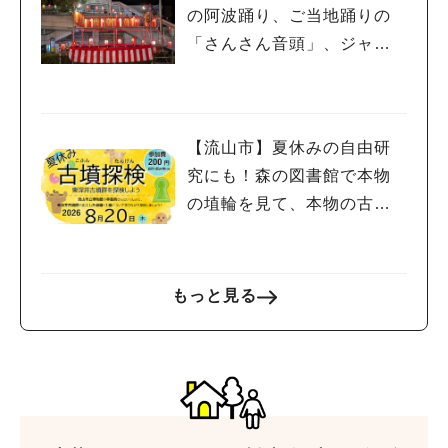
の阿波踊り、ご当地踊りの
「さんさん音頭」、ジャ
ズ、キッチンカーも！「小
金宿まつり」8/28-30開催！
【流山市】夏休みの自由研
究にも！森の図書館で本物
の埴輪を見て、本物の古墳
を探検しよう♪
もっと見る