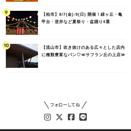
【柏市】8/7(金)‐9(日) 開催！緑ヶ丘・亀
甲台・逆井など夏祭り・盆踊り4選
【流山市】吹き抜けのある広々とした店内
に種類豊富なパン♡≪サフラン丘の上店≫