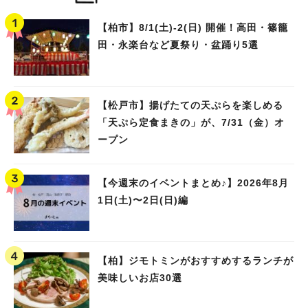
【柏市】8/1(土)‐2(日) 開催！高田・篠籠
田・永楽台など夏祭り・盆踊り5選
【松戸市】揚げたての天ぷらを楽しめる
「天ぷら定食まきの」が、7/31（金）オ
ープン
【今週末のイベントまとめ♪】2026年8月
1日(土)〜2日(日)編
【柏】ジモトミンがおすすめするランチが
美味しいお店30選