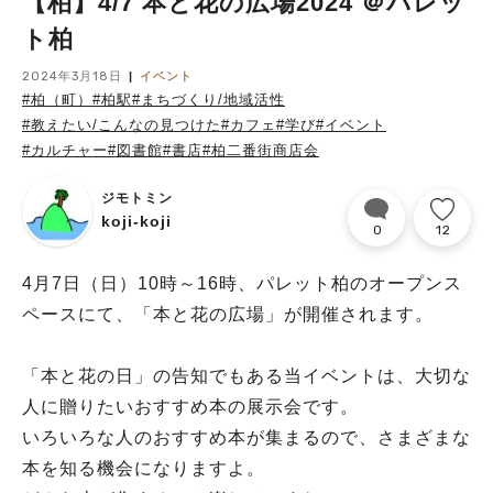
【柏】4/7 本と花の広場2024 ＠パレッ
ト柏
2024年3月18日
イベント
#柏（町）
#柏駅
#まちづくり/地域活性
#教えたい/こんなの見つけた
#カフェ
#学び
#イベント
#カルチャー
#図書館
#書店
#柏二番街商店会
ジモトミン
koji-koji
0
12
4月7日（日）10時～16時、パレット柏のオープンス
ペースにて、「本と花の広場」が開催されます。
「本と花の日」の告知でもある当イベントは、大切な
人に贈りたいおすすめ本の展示会です。
いろいろな人のおすすめ本が集まるので、さまざまな
本を知る機会になりますよ。