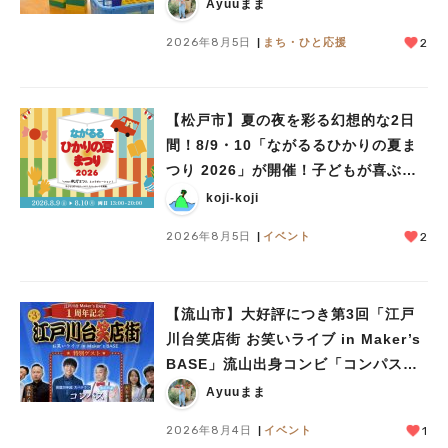
児童館」レポート
Ayuuまま
2026年8月5日
まち・ひと応援
2
【松戸市】夏の夜を彩る幻想的な2日
間！8/9・10「ながるるひかりの夏ま
つり 2026」が開催！子どもが喜ぶワ
ークショップや限定ヒーローショーも
koji-koji
2026年8月5日
イベント
2
【流山市】大好評につき第3回「江戸
川台笑店街 お笑いライブ in Maker’s
BASE」流山出身コンビ「コンパス」
も登場！8/23（日）
Ayuuまま
2026年8月4日
イベント
1