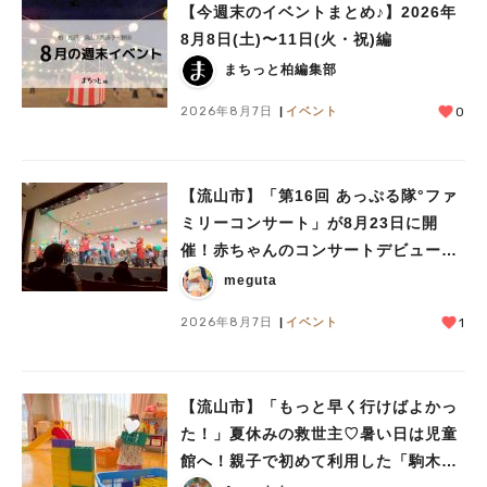
【今週末のイベントまとめ♪】2026年
8月8日(土)〜11日(火・祝)編
まちっと柏編集部
2026年8月7日
イベント
0
【流山市】「第16回 あっぷる隊°ファ
人気のキーワード
ミリーコンサート」が8月23日に開
#ラーメン
#ショッピング
#カフェ
#スイーツ
#パン
#カレー
#柏駅
催！赤ちゃんのコンサートデビューに
#イベント
#公園
#教えたい／教えて投稿記事
も♪
meguta
#教えたい/こんなの見つけた
2026年8月7日
イベント
1
【流山市】「もっと早く行けばよかっ
た！」夏休みの救世主♡暑い日は児童
館へ！親子で初めて利用した「駒木台