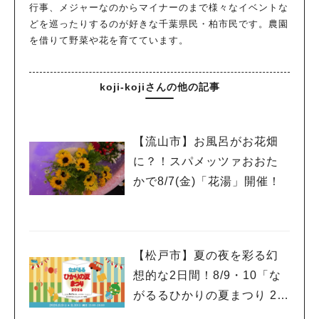
行事、メジャーなのからマイナーのまで様々なイベントな
どを巡ったりするのが好きな千葉県民・柏市民です。農園
を借りて野菜や花を育てています。
koji-kojiさんの他の記事
【流山市】お風呂がお花畑
に？！スパメッツァおおた
かで8/7(金)「花湯」開催！
【松戸市】夏の夜を彩る幻
想的な2日間！8/9・10「な
がるるひかりの夏まつり 20
26」が開催！子どもが喜ぶ