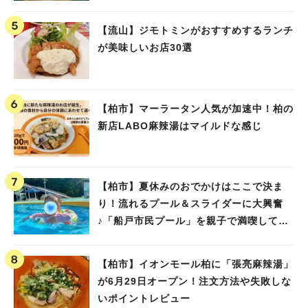
【流山】ジモトミンがおすすめするランチ
が美味しいお店30選
【柏市】マーラータン人気が加速中！柏の
新店LABO麻辣湯はマイルドな感じ
【柏市】夏休みのおでかけはここで決ま
り！流れるプール＆スライダーに大興奮
♪「船戸市民プール」を親子で満喫してき
ました！
【柏市】イオンモール柏に「張亮麻辣湯」
が6月29日オープン！注文方法や失敗しな
いポイントレビュー