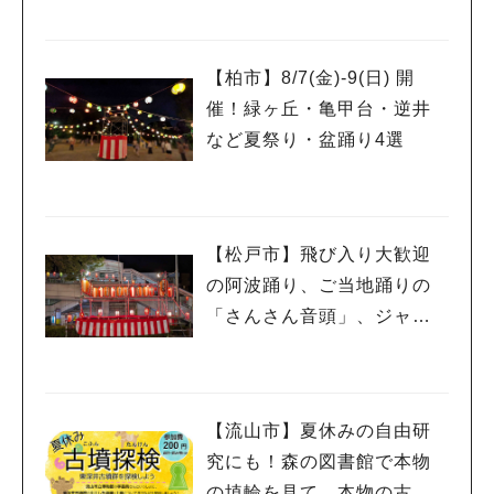
ワークショップや限定ヒー
ローショーも
【柏市】8/7(金)‐9(日) 開
催！緑ヶ丘・亀甲台・逆井
など夏祭り・盆踊り4選
【松戸市】飛び入り大歓迎
の阿波踊り、ご当地踊りの
「さんさん音頭」、ジャ
ズ、キッチンカーも！「小
金宿まつり」8/28-30開催！
【流山市】夏休みの自由研
究にも！森の図書館で本物
の埴輪を見て、本物の古墳