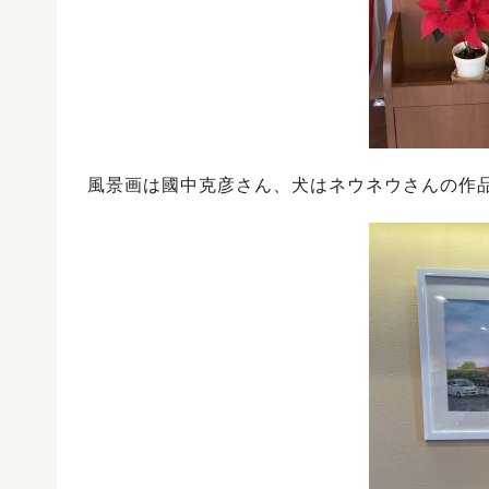
風景画は國中克彦さん、犬はネウネウさんの作