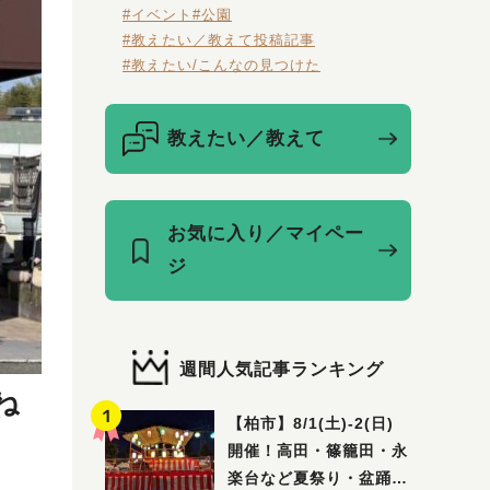
#イベント
#公園
#教えたい／教えて投稿記事
#教えたい/こんなの見つけた
教えたい／教えて
お気に入り／マイペー
ジ
週間人気記事ランキング
ね
【柏市】8/1(土)‐2(日)
開催！高田・篠籠田・永
楽台など夏祭り・盆踊り