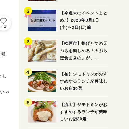
5選
【今週末のイベントまと
め♪】2026年8月1日
42
(土)〜2日(日)編
【松戸市】揚げたての天
ぷらを楽しめる「天ぷら
燦珈
定食まきの」が、
7/31（金）オープン
【柏】ジモトミンがおす
とし
すめするランチが美味し
いお店30選
いネ
【流山】ジモトミンがお
すすめするランチが美味
しいお店30選