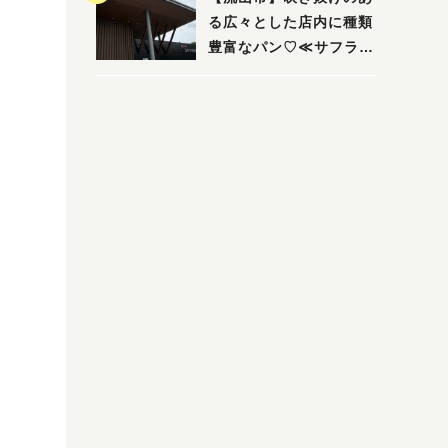
る広々とした店内に種類
豊富なパン♡≪サフラン
丘の上店≫