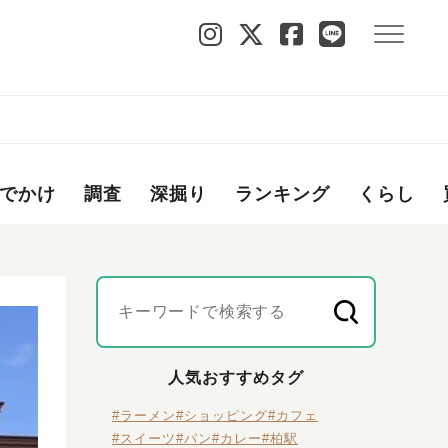
でかけ
調査
深掘り
ランキング
くらし
人気おすすめタグ
#ラーメン
#ショッピング
#カフェ
#スイーツ
#パン
#カレー
#柏駅