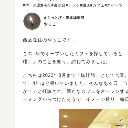
#堺・泉北
#南区
#御池台
#ランチ
#開店
#カフェ
#スイーツ
まちっと堺・泉北編集部
やっこ
西区在住のやっこです。
この1年でオープンしたカフェを探していると、202
琲）」のことを知り、訪ねてみました。
こちらは2023年8月まで「珈琲館」として営業。
て、4年ほど働いていました。そんなある日、
か？」と打診され、新たなカフェをオープンす
ーミングからつけたそうで、イメージ通り、毎