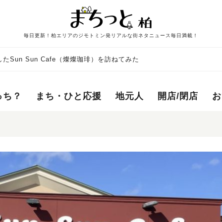
毎日更新！柏エリアのジモトミン発リアルな街ネタニュース毎日満載！
Sun Sun Cafe（燦燦珈琲）を訪ねてみた
っち？
まち・ひと応援
地元人
開店/閉店
お