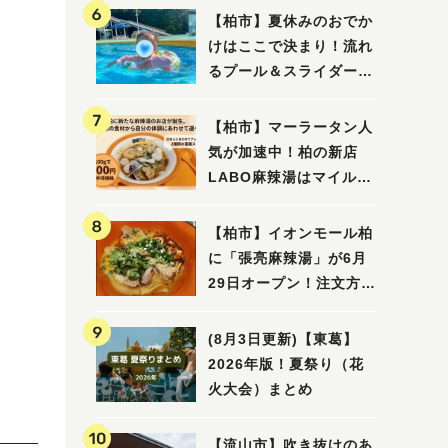
【柏市】夏休みのおでか
けはここで決まり！流れ
るプール＆スライダーに
大興奮♪「船戸市民プー
ル」を親子で満喫してき
【柏市】マーラータン人
ました！
気が加速中！柏の新店
LABO麻辣湯はマイルド
な感じ
【柏市】イオンモール柏
に「張亮麻辣湯」が6月
29日オープン！注文方法
や失敗しないポイントレ
ビュー
(8月3日更新)【東葛】
2026年版！夏祭り（花
火大会）まとめ
【流山市】吹き抜けのあ