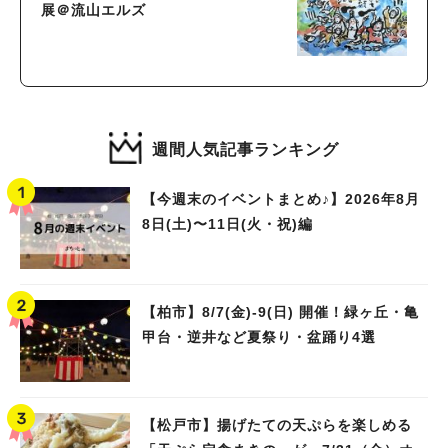
展＠流山エルズ
週間人気記事ランキング
【今週末のイベントまとめ♪】2026年8月
8日(土)〜11日(火・祝)編
【柏市】8/7(金)‐9(日) 開催！緑ヶ丘・亀
甲台・逆井など夏祭り・盆踊り4選
【松戸市】揚げたての天ぷらを楽しめる