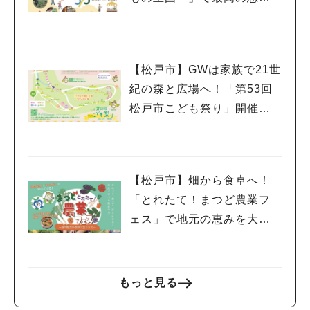
出作り@21世紀の森と広場
【松戸市】GWは家族で21世
紀の森と広場へ！「第53回
松戸市こども祭り」開催（5/
3 日・祝）
【松戸市】畑から食卓へ！
「とれたて！まつど農業フ
ェス」で地元の恵みを大満
喫♪4/11(土)
もっと見る