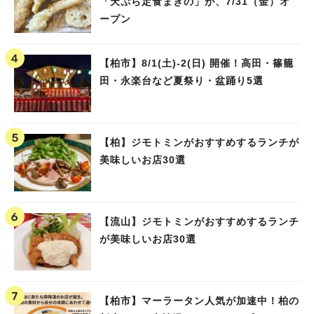
「天ぷら定食まきの」が、7/31（金）オ
ープン
【柏市】8/1(土)‐2(日) 開催！高田・篠籠
田・永楽台など夏祭り・盆踊り5選
【柏】ジモトミンがおすすめするランチが
美味しいお店30選
【流山】ジモトミンがおすすめするランチ
が美味しいお店30選
【柏市】マーラータン人気が加速中！柏の