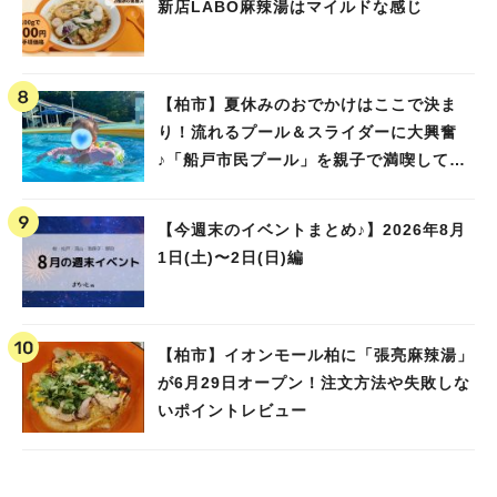
新店LABO麻辣湯はマイルドな感じ
【柏市】夏休みのおでかけはここで決ま
り！流れるプール＆スライダーに大興奮
♪「船戸市民プール」を親子で満喫してき
ました！
【今週末のイベントまとめ♪】2026年8月
1日(土)〜2日(日)編
【柏市】イオンモール柏に「張亮麻辣湯」
が6月29日オープン！注文方法や失敗しな
いポイントレビュー