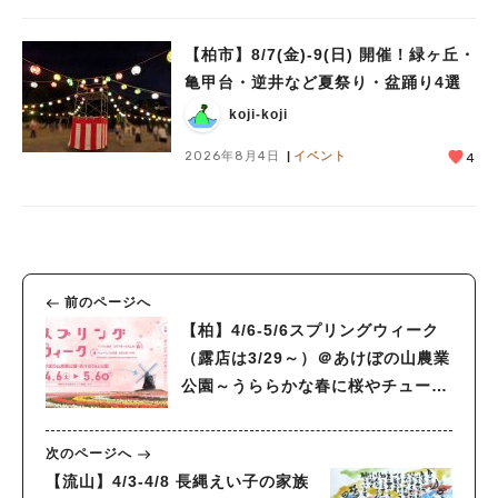
【柏市】8/7(金)‐9(日) 開催！緑ヶ丘・
亀甲台・逆井など夏祭り・盆踊り4選
koji-koji
2026年8月4日
イベント
4
前のページへ
【柏】4/6-5/6スプリングウィーク
（露店は3/29～）＠あけぼの山農業
公園～うららかな春に桜やチューリ
ップを楽しむ～
次のページへ
【流山】4/3-4/8 長縄えい子の家族