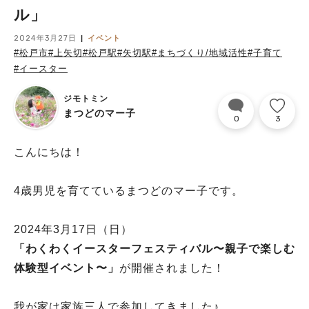
ル」
2024年3月27日
イベント
#松戸市
#上矢切
#松戸駅
#矢切駅
#まちづくり/地域活性
#子育て
#イースター
ジモトミン
まつどのマー子
0
3
こんにちは！
4歳男児を育てているまつどのマー子です。
2024年3月17日（日）
「わくわくイースターフェスティバル〜親子で楽しむ
体験型イベント〜」
が開催されました！
我が家は家族三人で参加してきました♪