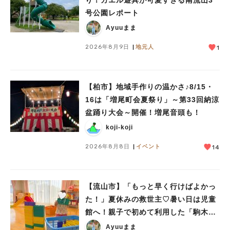
り！カエル遊具が可愛すぎる南流山3
号公園レポート
Ayuuまま
2026年8月9日
地元人
1
【柏市】地域手作りの温かさ♪8/15・
16は「増尾町会夏祭り」～第33回納涼
盆踊り大会～開催！増尾音頭も！
koji-koji
2026年8月8日
イベント
14
【流山市】「もっと早く行けばよかっ
た！」夏休みの救世主♡暑い日は児童
館へ！親子で初めて利用した「駒木台
児童館」レポート
Ayuuまま