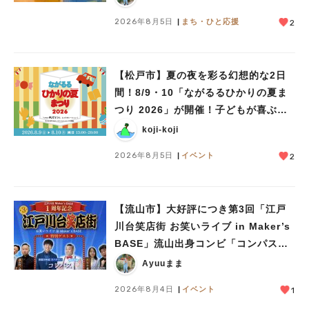
2026年8月5日
まち・ひと応援
2
【松戸市】夏の夜を彩る幻想的な2日
間！8/9・10「ながるるひかりの夏ま
つり 2026」が開催！子どもが喜ぶワ
ークショップや限定ヒーローショーも
koji-koji
2026年8月5日
イベント
2
【流山市】大好評につき第3回「江戸
川台笑店街 お笑いライブ in Maker’s
BASE」流山出身コンビ「コンパス」
も登場！8/23（日）
Ayuuまま
2026年8月4日
イベント
1