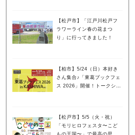
【松戸市】「江戸川松戸フ
ラワーライン春の花まつ
り」に行ってきました！
人気のキーワード
#ラーメン
#ショッピング
#カフェ
#スイーツ
#パン
#カレー
#柏駅
#イベント
#公園
#教えたい／教えて投稿記事
【柏市】5/24（日）本好き
#教えたい/こんなの見つけた
さん集合♪「東葛ブックフェ
ス 2026」開催！トークショ
ーやライブ、ワークショッ
プも
【松戸市】5/5（火・祝）
「モリヒロフェスタ〜こど
もの王国〜」で最高の思い