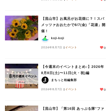
【流山市】お風呂がお花畑に？！スパ
メッツァおおたかで8/7(金)「花湯」開
催！
koji-koji
2026年8月7日
イベント
0
【今週末のイベントまとめ♪】2026年
8月8日(土)〜11日(火・祝)編
まちっと柏編集部
2026年8月7日
イベント
0
人気のキーワード
#ラーメン
#ショッピング
#カフェ
#スイーツ
#パン
#カレー
#柏駅
#イベント
#公園
#教えたい／教えて投稿記事
【流山市】「第16回 あっぷる隊°ファ