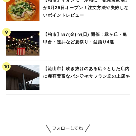
が6月29日オープン！注文方法や失敗しな
いポイントレビュー
【柏市】8/7(金)‐9(日) 開催！緑ヶ丘・亀
甲台・逆井など夏祭り・盆踊り4選
【流山市】吹き抜けのある広々とした店内
に種類豊富なパン♡≪サフラン丘の上店≫