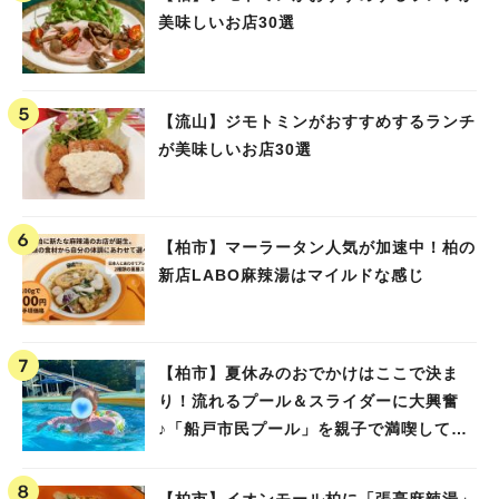
美味しいお店30選
【流山】ジモトミンがおすすめするランチ
が美味しいお店30選
【柏市】マーラータン人気が加速中！柏の
新店LABO麻辣湯はマイルドな感じ
【柏市】夏休みのおでかけはここで決ま
り！流れるプール＆スライダーに大興奮
♪「船戸市民プール」を親子で満喫してき
ました！
【柏市】イオンモール柏に「張亮麻辣湯」