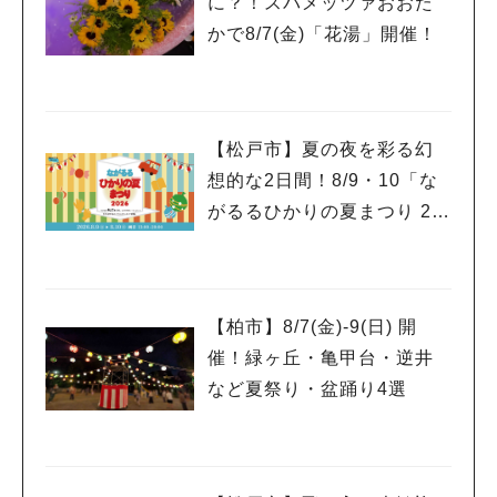
に？！スパメッツァおおた
かで8/7(金)「花湯」開催！
【松戸市】夏の夜を彩る幻
想的な2日間！8/9・10「な
がるるひかりの夏まつり 20
26」が開催！子どもが喜ぶ
ワークショップや限定ヒー
ローショーも
【柏市】8/7(金)‐9(日) 開
催！緑ヶ丘・亀甲台・逆井
など夏祭り・盆踊り4選