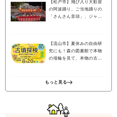
【松戸市】飛び入り大歓迎
の阿波踊り、ご当地踊りの
「さんさん音頭」、ジャ
ズ、キッチンカーも！「小
金宿まつり」8/28-30開催！
【流山市】夏休みの自由研
究にも！森の図書館で本物
の埴輪を見て、本物の古墳
を探検しよう♪
もっと見る