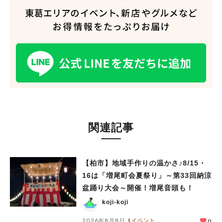
関連記事
【柏市】地域手作りの温かさ♪8/15・
16は「増尾町会夏祭り」～第33回納涼
盆踊り大会～開催！増尾音頭も！
koji-koji
2026年8月8日
イベント
0