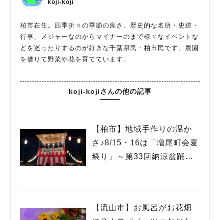
koji-koji
柏市在住。四季折々の季節の良さ、歴史的な名所・史跡・
行事、メジャーなのからマイナーのまで様々なイベントな
どを巡ったりするのが好きな千葉県民・柏市民です。農園
を借りて野菜や花を育てています。
koji-kojiさんの他の記事
【柏市】地域手作りの温か
さ♪8/15・16は「増尾町会夏
祭り」～第33回納涼盆踊り
大会～開催！増尾音頭も！
【流山市】お風呂がお花畑