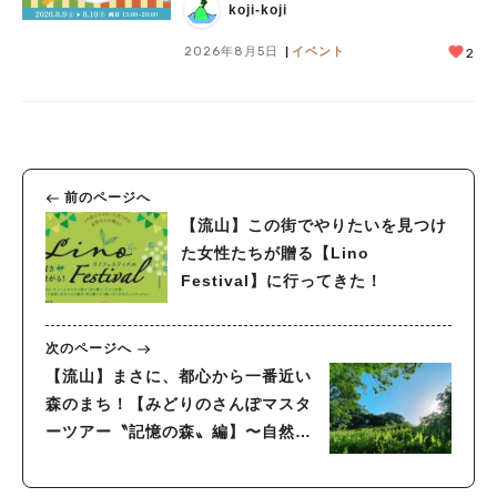
ークショップや限定ヒーローショーも
koji-koji
2026年8月5日
イベント
2
前のページへ
【流山】この街でやりたいを見つけ
た女性たちが贈る【Lino
Festival】に行ってきた！
次のページへ
【流山】まさに、都心から一番近い
森のまち！【みどりのさんぽマスタ
ーツアー〝記憶の森〟編】〜自然科
学系ライターも参加〜