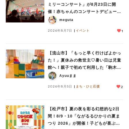
#教えたい/こんなの見つけた
ミリーコンサート」が8月23日に開
催！赤ちゃんのコンサートデビューに
も♪
meguta
2026年8月7日
イベント
1
【流山市】「もっと早く行けばよかっ
た！」夏休みの救世主♡暑い日は児童
館へ！親子で初めて利用した「駒木台
児童館」レポート
Ayuuまま
2026年8月5日
まち・ひと応援
2
【松戸市】夏の夜を彩る幻想的な2日
間！8/9・10「ながるるひかりの夏ま
つり 2026」が開催！子どもが喜ぶワ