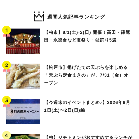
週間人気記事ランキング
【柏市】8/1(土)‐2(日) 開催！高田・篠籠
田・永楽台など夏祭り・盆踊り5選
【松戸市】揚げたての天ぷらを楽しめる
「天ぷら定食まきの」が、7/31（金）オ
ープン
【今週末のイベントまとめ♪】2026年8月
1日(土)〜2日(日)編
【柏】ジモトミンがおすすめするランチが