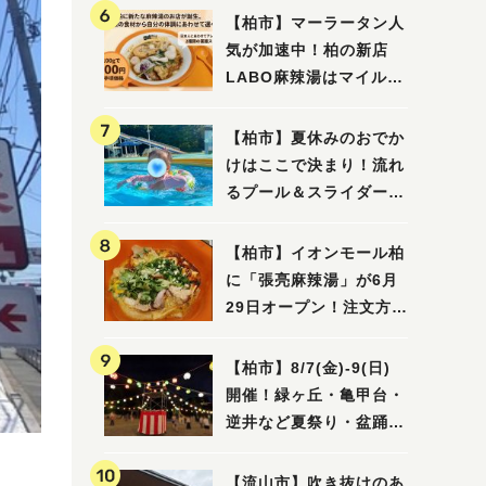
【柏市】マーラータン人
気が加速中！柏の新店
LABO麻辣湯はマイルド
な感じ
【柏市】夏休みのおでか
けはここで決まり！流れ
るプール＆スライダーに
大興奮♪「船戸市民プー
ル」を親子で満喫してき
【柏市】イオンモール柏
ました！
に「張亮麻辣湯」が6月
29日オープン！注文方法
や失敗しないポイントレ
ビュー
【柏市】8/7(金)‐9(日)
開催！緑ヶ丘・亀甲台・
逆井など夏祭り・盆踊り
4選
【流山市】吹き抜けのあ