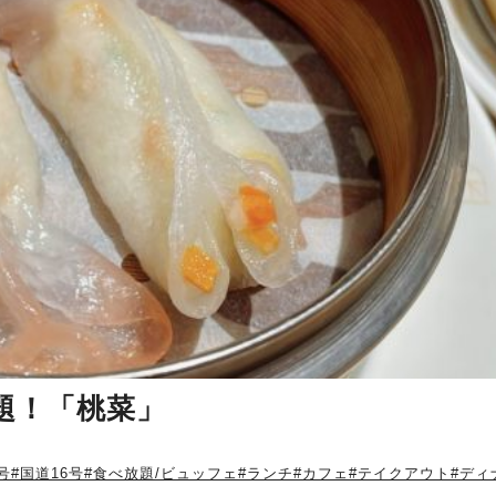
放題！「桃菜」
号
#国道16号
#食べ放題/ビュッフェ
#ランチ
#カフェ
#テイクアウト
#ディ