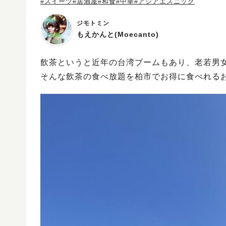
#スイーツ
#居酒屋
#和食
#中華
#アジアエスニック
ジモトミン
もえかんと(Moecanto)
飲茶というと近年の台湾ブームもあり、老若男
そんな飲茶の食べ放題を柏市でお得に食べれる