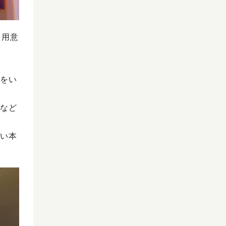
も用意
をい
など
い本