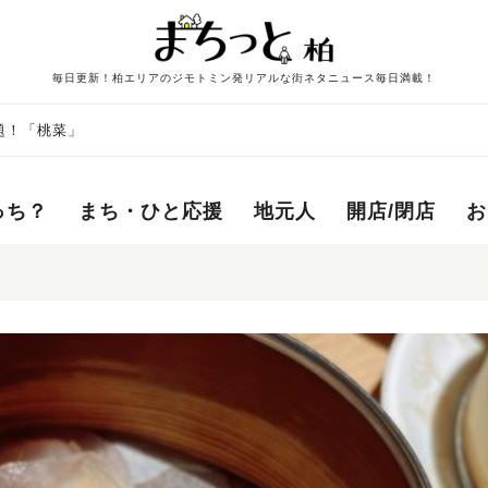
毎日更新！柏エリアのジモトミン発リアルな街ネタニュース毎日満載！
放題！「桃菜」
っち？
まち・ひと応援
地元人
開店/閉店
お