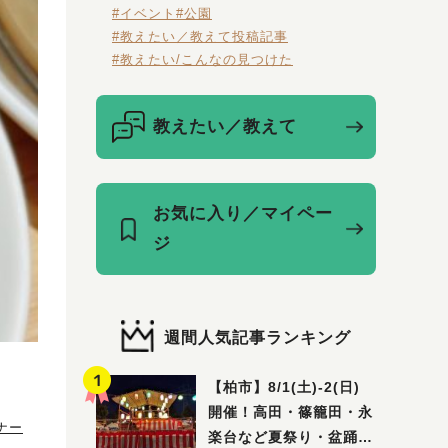
#イベント
#公園
#教えたい／教えて投稿記事
#教えたい/こんなの見つけた
教えたい／教えて
お気に入り／マイペー
ジ
週間人気記事ランキング
【柏市】8/1(土)‐2(日)
開催！高田・篠籠田・永
ナー
楽台など夏祭り・盆踊り