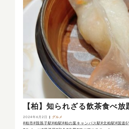
【柏】知られざる飲茶食べ
2024年6月2日
グルメ
#柏市
#我孫子駅
#柏駅
#柏の葉キャンパス駅
#北柏駅
#国道6