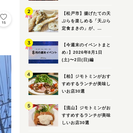
5選
【松戸市】揚げたての天
ぷらを楽しめる「天ぷら
15
定食まきの」が、
7/31（金）オープン
【今週末のイベントまと
め♪】2026年8月1日
(土)〜2日(日)編
【柏】ジモトミンがおす
すめするランチが美味し
いお店30選
【流山】ジモトミンがお
すすめするランチが美味
しいお店30選