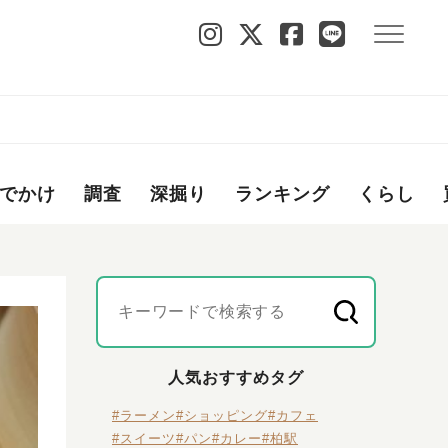
でかけ
調査
深掘り
ランキング
くらし
人気おすすめタグ
#ラーメン
#ショッピング
#カフェ
#スイーツ
#パン
#カレー
#柏駅