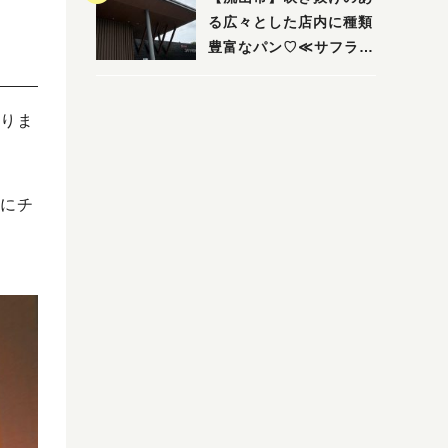
る広々とした店内に種類
豊富なパン♡≪サフラン
丘の上店≫
りま
国にチ