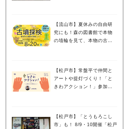
ズ、キッチンカーも！「小
金宿まつり」8/28-30開催！
【流山市】夏休みの自由研
究にも！森の図書館で本物
の埴輪を見て、本物の古墳
を探検しよう♪
【松戸市】常盤平で仲間と
アートや提灯づくり！「と
きわアクション！」参加者
募集中！8/2(日),22(土),23
(日)開催！
【松戸市】「とうもろこし
市」も！ 8/9・10開催「松戸