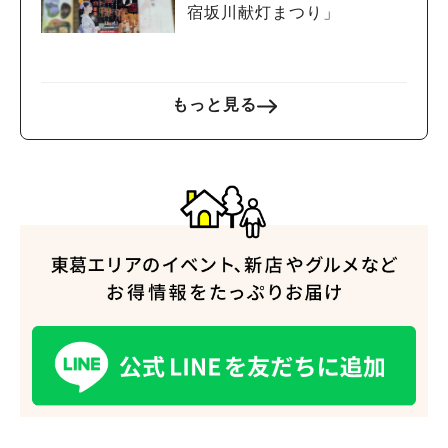
宿坂川献灯まつり」
人気のキーワード
もっと見る
#ラーメン
#ショッピング
#カフェ
#スイーツ
#パン
#カレー
#柏駅
#イベント
#公園
#教えたい／教えて投稿記事
#教えたい/こんなの見つけた