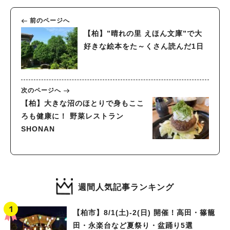
前のページへ
【柏】”晴れの里 えほん文庫”で大
好きな絵本をた～くさん読んだ1日
次のページへ
【柏】大きな沼のほとりで身もここ
ろも健康に！ 野菜レストラン
SHONAN
週間人気記事ランキング
【柏市】8/1(土)‐2(日) 開催！高田・篠籠
田・永楽台など夏祭り・盆踊り5選