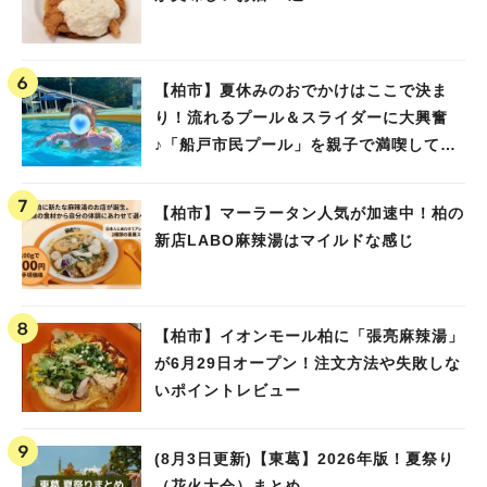
【柏市】夏休みのおでかけはここで決ま
り！流れるプール＆スライダーに大興奮
♪「船戸市民プール」を親子で満喫してき
ました！
【柏市】マーラータン人気が加速中！柏の
新店LABO麻辣湯はマイルドな感じ
【柏市】イオンモール柏に「張亮麻辣湯」
が6月29日オープン！注文方法や失敗しな
いポイントレビュー
(8月3日更新)【東葛】2026年版！夏祭り
（花火大会）まとめ