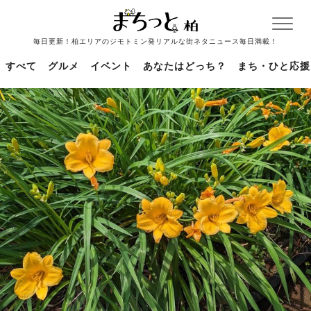
毎日更新！柏エリアのジモトミン発リアルな街ネタニュース毎日満載！
すべて
グルメ
イベント
あなたはどっち？
まち・ひと応援