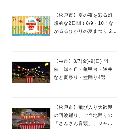
【松戸市】夏の夜を彩る幻
想的な2日間！8/9・10「な
がるるひかりの夏まつり 20
26」が開催！子どもが喜ぶ
ワークショップや限定ヒー
ローショーも
【柏市】8/7(金)‐9(日) 開
催！緑ヶ丘・亀甲台・逆井
など夏祭り・盆踊り4選
【松戸市】飛び入り大歓迎
の阿波踊り、ご当地踊りの
「さんさん音頭」、ジャ