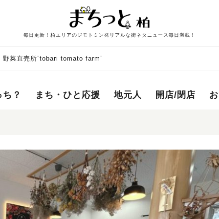
毎日更新！柏エリアのジモトミン発リアルな街ネタニュース毎日満載！
所”tobari tomato farm”
っち？
まち・ひと応援
地元人
開店/閉店
お