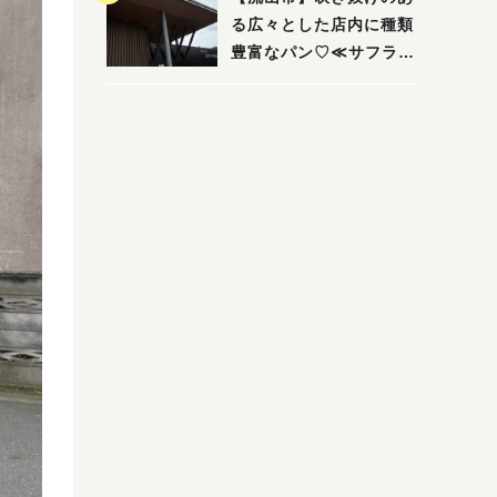
る広々とした店内に種類
豊富なパン♡≪サフラン
丘の上店≫