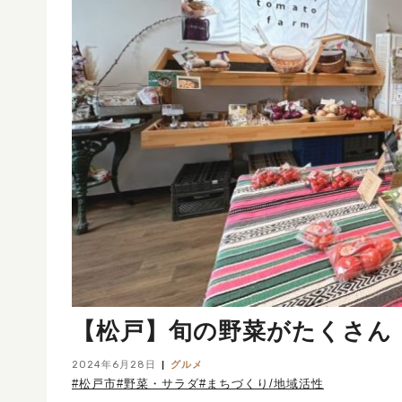
【松戸】旬の野菜がたくさん！野菜直売
2024年6月28日
グルメ
#松戸市
#野菜・サラダ
#まちづくり/地域活性