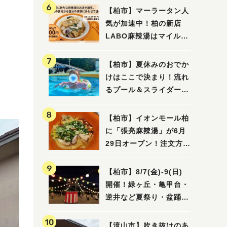
【柏市】マーラータン人
気が加速中！柏の新店
LABO麻辣湯はマイルド
な感じ
【柏市】夏休みのおでか
けはここで決まり！流れ
るプール＆スライダーに
大興奮♪「船戸市民プー
ル」を親子で満喫してき
【柏市】イオンモール柏
ました！
に「張亮麻辣湯」が6月
29日オープン！注文方法
や失敗しないポイントレ
ビュー
【柏市】8/7(金)‐9(日)
開催！緑ヶ丘・亀甲台・
逆井など夏祭り・盆踊り
4選
【流山市】吹き抜けのあ