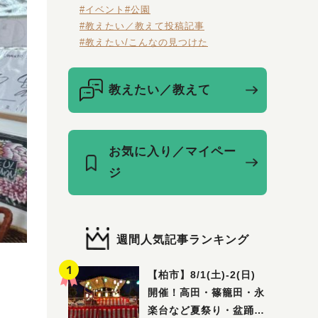
#イベント
#公園
#教えたい／教えて投稿記事
#教えたい/こんなの見つけた
教えたい／教えて
お気に入り／マイペー
ジ
週間人気記事ランキング
【柏市】8/1(土)‐2(日)
開催！高田・篠籠田・永
楽台など夏祭り・盆踊り