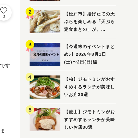
5選
【松戸市】揚げたての天
3
ぷらを楽しめる「天ぷら
定食まきの」が、
7/31（金）オープン
【今週末のイベントまと
め♪】2026年8月1日
(土)〜2日(日)編
です
【柏】ジモトミンがおす
すめするランチが美味し
いお店30選
【流山】ジモトミンがお
すすめするランチが美味
しいお店30選
ま