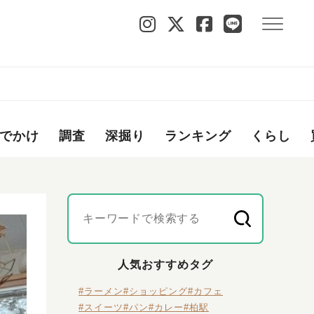
でかけ
調査
深掘り
ランキング
くらし
人気おすすめタグ
#ラーメン
#ショッピング
#カフェ
#スイーツ
#パン
#カレー
#柏駅