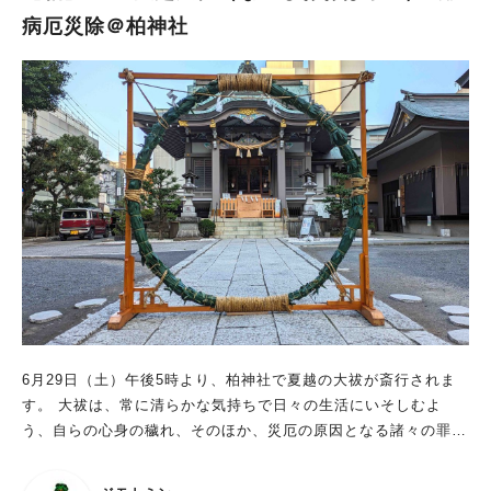
病厄災除＠柏神社
6月29日（土）午後5時より、柏神社で夏越の大祓が斎行されま
す。 大祓は、常に清らかな気持ちで日々の生活にいそしむよ
う、自らの心身の穢れ、そのほか、災厄の原因となる諸々の罪・
過ちを祓い清める神事。 この神事は、古事記や万葉集に見られ
る伊弉諾尊（いざなぎのみこと）の禊祓（みそぎはらい）を起源