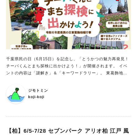
千葉県民の日（6月15日）を記念し、「とうかつの魅力再発見！
チーバくんとまち探検に出かけよう！」が開催されます。 イベ
ントの内容は「謎解き」＆「キーワードラリー」。 東葛飾地域6
市(松戸市、野田市、柏市、流山市、我孫子市、鎌ケ谷市)の観光
施設や飲食店などに、「謎解き」または「キーワード」の書かれ
ジモトミン
たパネルが置いてあります。 それらのパネルがある場所を回っ
koji-koji
て謎解きの答えやキーワードを集めて応募すると、正解数に応じ
て、抽選で「東葛特産品詰め合わせ」や「チーバくんグッズ」な
どのうれしい賞品が当たります。 一部の施設では、パンフレッ
トを見せると割引などの特典が受けられますよ。 （詳細につい
てはパンフレット参照）
【柏】6/5-7/28 セブンパーク アリオ柏 江戸 風