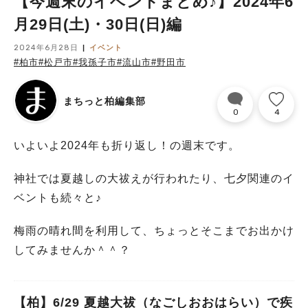
【今週末のイベントまとめ♪】2024年6
月29日(土)・30日(日)編
2024年6月28日
イベント
#柏市
#松戸市
#我孫子市
#流山市
#野田市
まちっと柏編集部
0
4
いよいよ2024年も折り返し！の週末です。
神社では夏越しの大祓えが行われたり、七夕関連のイ
ベントも続々と♪
梅雨の晴れ間を利用して、ちょっとそこまでお出かけ
してみませんか＾＾？
【柏】6/29 夏越大祓（なごしおおはらい）で疾