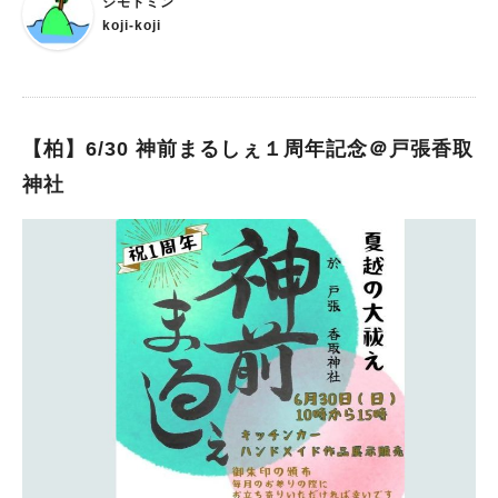
ジモトミン
とし、宮中においても、古くから大祓がおこなわれてきました。
koji-koji
中世以降、各神社で年中行事の一つとして普及し、現在では多く
の神社の恒例式となっています。 大祓は年に二度おこなわれ、
六月の大祓は夏越（なごし）の祓と呼ばれています。 人形（ひ
とがた。人の形に切った白紙）などを用いて、身についた半年間
の穢れを祓い、無病息災を祈るため、茅や藁を束ねた茅の輪ちの
【柏】6/30 神前まるしぇ１周年記念＠戸張香取
わを神前に立てて、これを三回くぐります。 柏神社では6月29日
神社
（土）午後5時よりこの夏越の大祓が斎行されますので、上半期
の穢れを落として身を清め、下半期の疾病厄災除を祈念して参列
してはいかがでしょう。 （初穂料千円。茅の輪守りを授与）