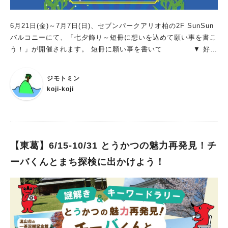
6月21日(金)～7月7日(日)、セブンパークアリオ柏の2F SunSun
バルコニーにて、「七夕飾り～短冊に想いを込めて願い事を書こ
う！」が開催されます。 短冊に願い事を書いて ▼ 好き
な色のモールを選ぼう ※モールは赤・白の2種 ▼ 館内
の笹飾りに結びつけよう ▼ みんなが書いた短冊は柏神
ジモトミン
社にてご祈祷します！ ご祈祷まで行うとなるとご利益がありそ
koji-koji
うですね。 七夕の短冊はもともとは物事の上達を祈って書いた
と言われていますので、その道の上達を祈るもよし、それ以外の
願いもよし、身近な伝統行事として書いて飾って眺めて楽しめた
らいいなと思います。 ※掲載内容は予告なく変更となる場合が
ございます。 ※当日の天候・交通事情等により、イベントの時
【東葛】6/15-10/31 とうかつの魅力再発見！チ
間・場所・内容が変更になる場合がございます。 あらかじめご
ーバくんとまち探検に出かけよう！
了承ください。