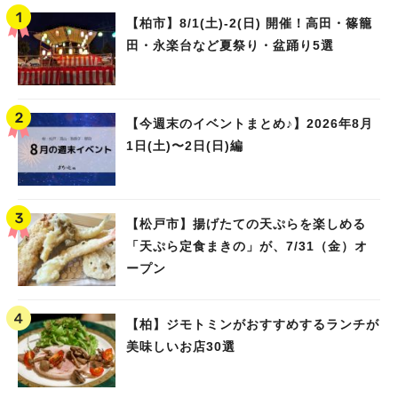
【柏市】8/1(土)‐2(日) 開催！高田・篠籠
田・永楽台など夏祭り・盆踊り5選
【今週末のイベントまとめ♪】2026年8月
1日(土)〜2日(日)編
【松戸市】揚げたての天ぷらを楽しめる
「天ぷら定食まきの」が、7/31（金）オ
ープン
【柏】ジモトミンがおすすめするランチが
美味しいお店30選