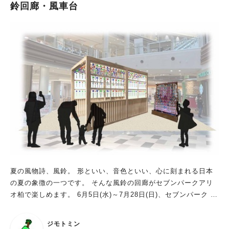
鈴回廊・風車台
夏の風物詩、風鈴。 形といい、音色といい、心に刻まれる日本
の夏の象徴の一つです。 そんな風鈴の回廊がセブンパークアリ
オ柏で楽しめます。 6月5日(水)～7月28日(日)、セブンパーク ア
リオ柏に夏気分を盛り上げる風鈴の回廊が登場。 風鈴は元々、
寺院など隅木に吊り下げられた風鐸からきており、魔を払う縁起
ジモトミン