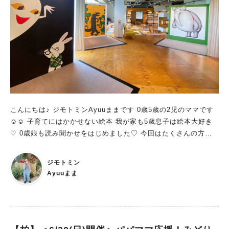
こんにちは♪ ジモトミンAyuuままです 0歳5歳の2児のママです
☺︎☺︎ 子育てにはかかせない絵本 我が家も5歳息子は絵本大好き
♡ 0歳娘も読み聞かせをはじめました♡ 今回はたくさんの方に愛
され♡ファンも多い絵本がたくさんある 【ポプラ社 POP UP S
TORE】が柏の葉T-SITEで開催されているのを発見しました♪ ご
ジモトミン
紹介します^_^
Ayuuまま