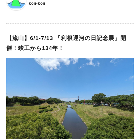
物として古くから親しまれてきました。 風車も商売繁盛などの
koji-koji
縁起物と言われています。 セブンパーク アリオ柏に吹く爽やか
な風に初夏の願いをのせてお祈りしてみませんか？ ※当日の天
候･交通事情により、イベントの時間･場所･内容が変更になる場
合がございます。あらかじめご了承ください。
【流山】6/1-7/13 「利根運河の日記念展」開
催！竣工から134年！