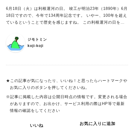
6月18日（火）は利根運河の日。 竣工が明治23年（1890年）6月
18日ですので、今年で134周年記念です。 いやー、100年を超え
ているということで歴史を感じますね。 この利根運河の日を記
念して、6月1日（土）から7月13日（土）にかけて、運河駅ギャ
ラリーや利根運河交流館にて、「利根運河の日記念展」が開催さ
ジモトミン
れます。 もうちょっと詳しく言うと、 ①6月1日（土）～7月9日
koji-koji
（土）には運河駅ギャラリーにて、 ②6月13日（木）～7月13日
（土）には利根運河交流館にて 「利根運河の日記念展」が開催
されます。 なので、6月13日（土）～7月9日（土）であれば、
一日で両会場の展示が見られますよ。 運河駅ギャラリーでは、
昔を再現した地図と昔の利根運河の写真、当時の内閣総理大臣・
★この記事が気になったり、いいね！と思ったらハートマークや
山縣有朋宛てに出した書簡の複製など、利根運河の歴史を偲ぶ展
お気に入りのボタンを押してくださいね。
示が行われます。 山縣有朋といったら東京都文京区にある椿山
※記事に掲載した内容は公開日時点の情報です。変更される場合
荘を作ったことでも有名な方ですね。 さてここでクイズです
がありますので、お出かけ、サービス利用の際はHP等で最新
が、なぜ利根運河の竣工式は6月18日に行われたのでしょう。 続
情報の確認をしてください
いて第2問、運河駅の駅名は当初何駅の予定だったでしょう。 調
べずにわかった方は相当の運河通ですね。 答えは会場にありま
お気に入りに追加
いいね
すので、お楽しみに。 一方の利根運河交流館では、国土交通省
江戸川河川事務所所有の昔の利根運河の写真と利根運河改修工事