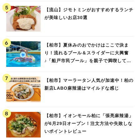
【流山】ジモトミンがおすすめするランチ
が美味しいお店30選
【柏市】夏休みのおでかけはここで決ま
り！流れるプール＆スライダーに大興奮
♪「船戸市民プール」を親子で満喫してき
ました！
【柏市】マーラータン人気が加速中！柏の
新店LABO麻辣湯はマイルドな感じ
【柏市】イオンモール柏に「張亮麻辣湯」
が6月29日オープン！注文方法や失敗しな
いポイントレビュー