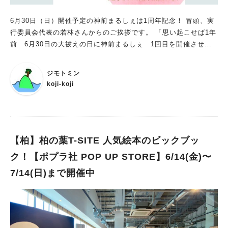
6月30日（日）開催予定の神前まるしぇは1周年記念！ 冒頭、実
行委員会代表の若林さんからのご挨拶です。 「思い起こせば1年
前 6月30日の大祓えの日に神前まるしぇ 1回目を開催させて
いただきました おかげさまで 無事に1年開催を重ねることが
できました 神社関係各位のご協力、出店いただいたみなさん、
ジモトミン
またお足運び、お気持ちを寄せいていただけたあなたのおかげで
koji-koji
す😊 ありがとうございます 今年も6月30日 参道いっぱいの出
店者で賑わせますので お楽しみに😊」
【柏】柏の葉T-SITE 人気絵本のビックブッ
ク！【ポプラ社 POP UP STORE】6/14(金)〜
7/14(日)まで開催中