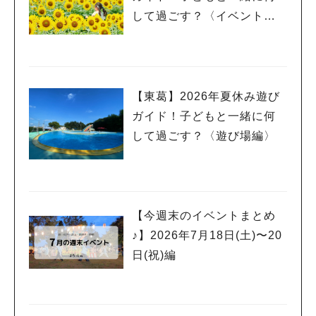
して過ごす？〈イベント
編〉
人気のキーワード
#ラーメン
#ショッピング
#カフェ
#スイーツ
#パン
#カレー
#柏駅
#イベント
#公園
#教えたい／教えて投稿記事
#教えたい/こんなの見つけた
【東葛】2026年夏休み遊び
ガイド！子どもと一緒に何
して過ごす？〈遊び場編〉
【今週末のイベントまとめ
♪】2026年7月18日(土)〜20
日(祝)編