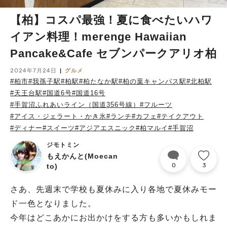
【柏】コスパ最強！夏に食べたいハワ
イアン料理！merenge Hawaiian
Pancake&Cafe セブンパークアリオ柏
2024年7月24日
グルメ
#柏市
#我孫子駅
#柏駅
#柏たなか駅
#柏の葉キャンパス駅
#北柏駅
#天王台駅
#国道6号
#国道16号
#手賀沼ふれあいライン（国道356号線）
#フルーツ
#アイス・ジェラート・かき氷
#ランチ
#カフェ
#テイクアウト
#ディナー
#スイーツ
#アジアエスニック
#柏マルイ
#手賀沼
ジモトミン
もえかんと(Moecan
0
3
to)
さあ、先週末で学校も夏休みに入り各地で夏休みモー
ド一色となりました。
今年はどこあかにお出かけをする方も多いかもしれま