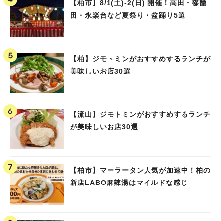
【柏市】8/1(土)‐2(日) 開催！高田・篠籠
田・永楽台など夏祭り・盆踊り5選
【柏】ジモトミンがおすすめするランチが
美味しいお店30選
【流山】ジモトミンがおすすめするランチ
が美味しいお店30選
【柏市】マーラータン人気が加速中！柏の
新店LABO麻辣湯はマイルドな感じ