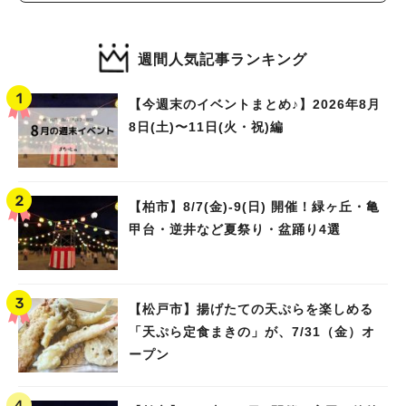
週間人気記事ランキング
【今週末のイベントまとめ♪】2026年8月
8日(土)〜11日(火・祝)編
【柏市】8/7(金)‐9(日) 開催！緑ヶ丘・亀
甲台・逆井など夏祭り・盆踊り4選
【松戸市】揚げたての天ぷらを楽しめる
「天ぷら定食まきの」が、7/31（金）オ
ープン