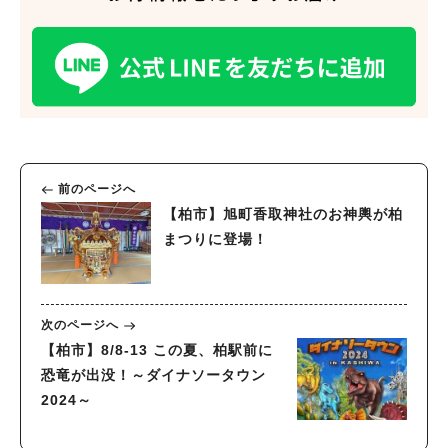
前のページへ
【柏市】旭町香取神社のお神輿が柏
まつりに登場！
次のページへ
【柏市】8/8-13 この夏、柏駅前に
恐竜が出没！～ダイナソータウン
2024～