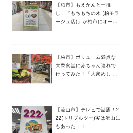
【柏市】もえかんと一推
し！『もちもちの木 (柏モラ
ージュ店)』が柏市にオープ
ン！
【柏市】ボリューム満点な
大衆食堂に赤ちゃん連れで
人気のキーワード
行ってみた！「大衆めし と
んぺい食堂」
#ラーメン
#ショッピング
#カフェ
#スイーツ
#パン
#カレー
#柏駅
#イベント
#公園
#教えたい／教えて投稿記事
#教えたい/こんなの見つけた
【流山市】テレビで話題！2
22(トリプルツー)実は流山に
もあった！！