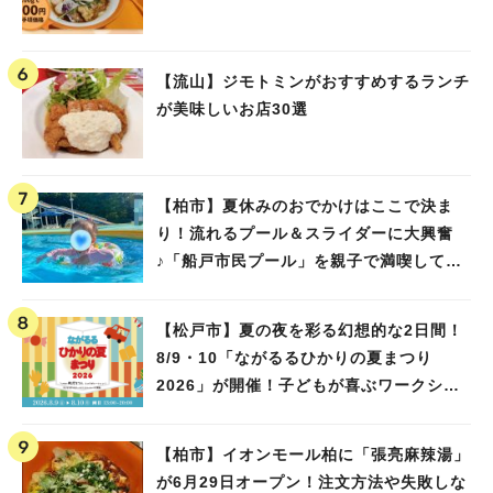
【流山】ジモトミンがおすすめするランチ
が美味しいお店30選
【柏市】夏休みのおでかけはここで決ま
り！流れるプール＆スライダーに大興奮
♪「船戸市民プール」を親子で満喫してき
ました！
【松戸市】夏の夜を彩る幻想的な2日間！
8/9・10「ながるるひかりの夏まつり
2026」が開催！子どもが喜ぶワークショ
ップや限定ヒーローショーも
【柏市】イオンモール柏に「張亮麻辣湯」
が6月29日オープン！注文方法や失敗しな