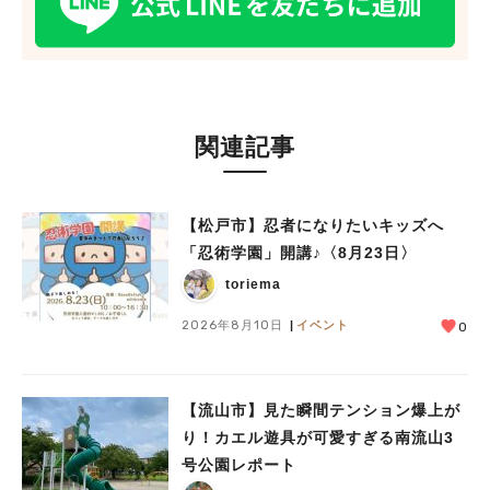
関連記事
【松戸市】忍者になりたいキッズへ
「忍術学園」開講♪〈8月23日〉
toriema
2026年8月10日
イベント
0
【流山市】見た瞬間テンション爆上が
り！カエル遊具が可愛すぎる南流山3
号公園レポート