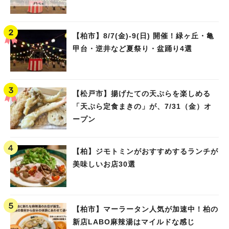
【柏市】8/7(金)‐9(日) 開催！緑ヶ丘・亀
甲台・逆井など夏祭り・盆踊り4選
【松戸市】揚げたての天ぷらを楽しめる
「天ぷら定食まきの」が、7/31（金）オ
ープン
【柏】ジモトミンがおすすめするランチが
美味しいお店30選
【柏市】マーラータン人気が加速中！柏の
新店LABO麻辣湯はマイルドな感じ