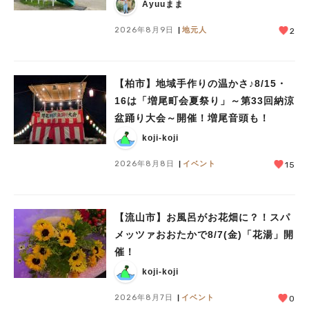
人気のキーワード
Ayuuまま
#ラーメン
#ショッピング
#カフェ
#スイーツ
#パン
#カレー
#柏駅
2026年8月9日
地元人
2
#イベント
#公園
#教えたい／教えて投稿記事
#教えたい/こんなの見つけた
【柏市】地域手作りの温かさ♪8/15・
16は「増尾町会夏祭り」～第33回納涼
盆踊り大会～開催！増尾音頭も！
koji-koji
2026年8月8日
イベント
15
【流山市】お風呂がお花畑に？！スパ
メッツァおおたかで8/7(金)「花湯」開
催！
koji-koji
2026年8月7日
イベント
0