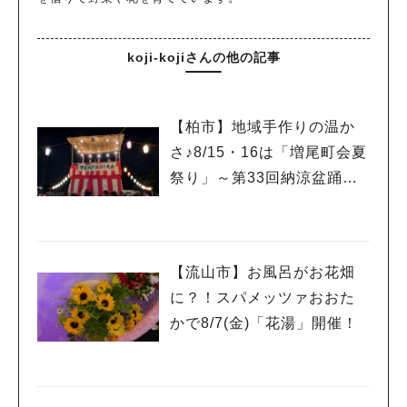
koji-kojiさんの他の記事
【柏市】地域手作りの温か
さ♪8/15・16は「増尾町会夏
祭り」～第33回納涼盆踊り
大会～開催！増尾音頭も！
【流山市】お風呂がお花畑
に？！スパメッツァおおた
かで8/7(金)「花湯」開催！