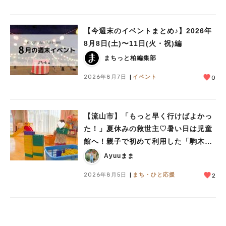
【今週末のイベントまとめ♪】2026年
8月8日(土)〜11日(火・祝)編
まちっと柏編集部
2026年8月7日
イベント
0
【流山市】「もっと早く行けばよかっ
た！」夏休みの救世主♡暑い日は児童
館へ！親子で初めて利用した「駒木台
児童館」レポート
Ayuuまま
2026年8月5日
まち・ひと応援
2