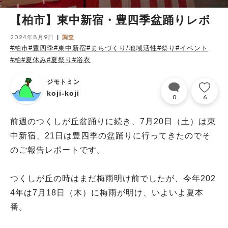
【柏市】東中新宿・豊四季盆踊りレポ
2024年8月9日
調査
#柏市
#豊四季
#東中新宿
#まちづくり/地域活性
#祭り
#イベント
#柏
#夏休み
#夏祭り
#浴衣
ジモトミン
koji-koji
0
6
前週のつくしが丘盆踊りに続き、7月20日（土）は東
中新宿、21日は豊四季の盆踊りに行ってきたのでそ
のご報告レポートです。
つくしが丘の時はまだ梅雨明け前でしたが、今年202
4年は7月18日（木）に梅雨が明け、いよいよ夏本
番。