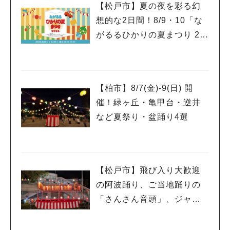
【松戸市】夏の夜を彩る幻
想的な2日間！8/9・10「な
がるるひかりの夏まつり 20
26」が開催！子どもが喜ぶ
ワークショップや限定ヒー
ローショーも
【柏市】8/7(金)‐9(日) 開
催！緑ヶ丘・亀甲台・逆井
など夏祭り・盆踊り4選
【松戸市】飛び入り大歓迎
の阿波踊り、ご当地踊りの
「さんさん音頭」、ジャ
ズ、キッチンカーも！「小
金宿まつり」8/28-30開催！