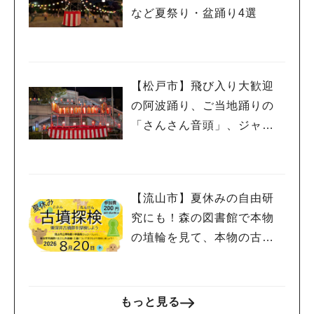
など夏祭り・盆踊り4選
【松戸市】飛び入り大歓迎
の阿波踊り、ご当地踊りの
「さんさん音頭」、ジャ
ズ、キッチンカーも！「小
金宿まつり」8/28-30開催！
【流山市】夏休みの自由研
究にも！森の図書館で本物
の埴輪を見て、本物の古墳
を探検しよう♪
もっと見る