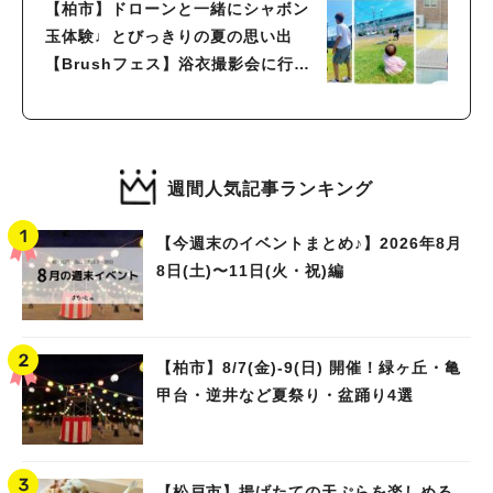
【柏市】ドローンと一緒にシャボン
玉体験♩とびっきりの夏の思い出
【Brushフェス】浴衣撮影会に行っ
てきました
週間人気記事ランキング
【今週末のイベントまとめ♪】2026年8月
8日(土)〜11日(火・祝)編
【柏市】8/7(金)‐9(日) 開催！緑ヶ丘・亀
甲台・逆井など夏祭り・盆踊り4選
【松戸市】揚げたての天ぷらを楽しめる