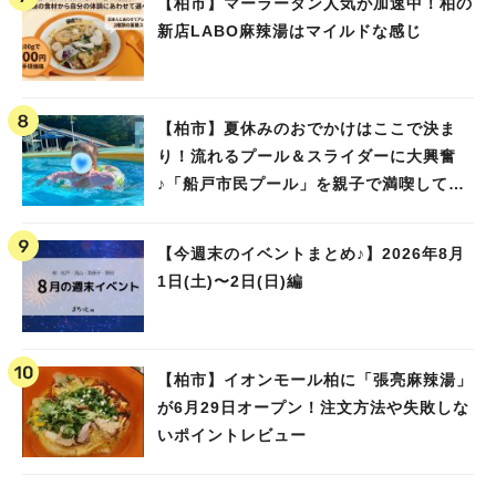
【柏市】マーラータン人気が加速中！柏の
新店LABO麻辣湯はマイルドな感じ
【柏市】夏休みのおでかけはここで決ま
り！流れるプール＆スライダーに大興奮
♪「船戸市民プール」を親子で満喫してき
ました！
【今週末のイベントまとめ♪】2026年8月
1日(土)〜2日(日)編
【柏市】イオンモール柏に「張亮麻辣湯」
が6月29日オープン！注文方法や失敗しな
いポイントレビュー