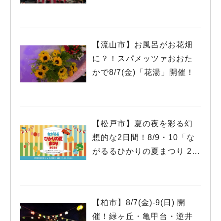
大会～開催！増尾音頭も！
【流山市】お風呂がお花畑
に？！スパメッツァおおた
かで8/7(金)「花湯」開催！
【松戸市】夏の夜を彩る幻
想的な2日間！8/9・10「な
がるるひかりの夏まつり 20
26」が開催！子どもが喜ぶ
ワークショップや限定ヒー
ローショーも
【柏市】8/7(金)‐9(日) 開
催！緑ヶ丘・亀甲台・逆井