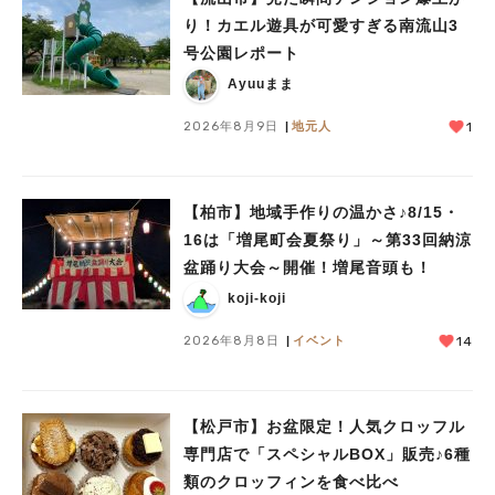
り！カエル遊具が可愛すぎる南流山3
号公園レポート
Ayuuまま
2026年8月9日
地元人
1
【柏市】地域手作りの温かさ♪8/15・
16は「増尾町会夏祭り」～第33回納涼
盆踊り大会～開催！増尾音頭も！
koji-koji
2026年8月8日
イベント
14
【松戸市】お盆限定！人気クロッフル
専門店で「スペシャルBOX」販売♪6種
類のクロッフィンを食べ比べ