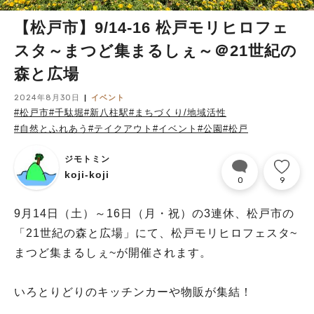
【松戸市】9/14-16 松戸モリヒロフェ
スタ～まつど集まるしぇ～＠21世紀の
森と広場
2024年8月30日
イベント
#松戸市
#千駄堀
#新八柱駅
#まちづくり/地域活性
#自然とふれあう
#テイクアウト
#イベント
#公園
#松戸
ジモトミン
koji-koji
0
9
9月14日（土）～16日（月・祝）の3連休、松戸市の
「21世紀の森と広場」にて、松戸モリヒロフェスタ~
まつど集まるしぇ~が開催されます。
いろとりどりのキッチンカーや物販が集結！