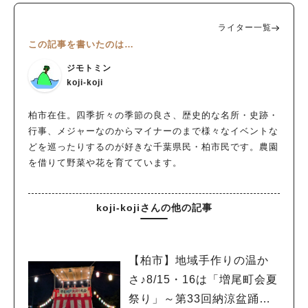
ライター一覧
この記事を書いたのは…
ジモトミン
koji-koji
柏市在住。四季折々の季節の良さ、歴史的な名所・史跡・
行事、メジャーなのからマイナーのまで様々なイベントな
どを巡ったりするのが好きな千葉県民・柏市民です。農園
を借りて野菜や花を育てています。
koji-kojiさんの他の記事
【柏市】地域手作りの温か
さ♪8/15・16は「増尾町会夏
祭り」～第33回納涼盆踊り