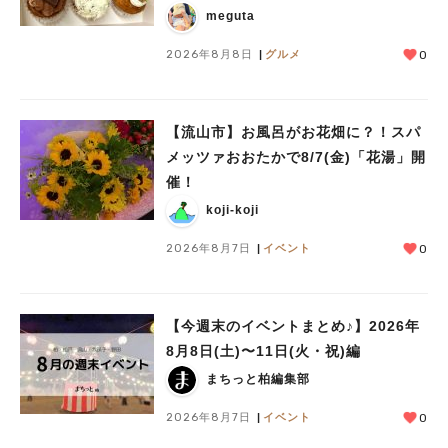
meguta
2026年8月8日
グルメ
0
【流山市】お風呂がお花畑に？！スパ
メッツァおおたかで8/7(金)「花湯」開
催！
koji-koji
2026年8月7日
イベント
0
人気のキーワード
#ラーメン
#ショッピング
#カフェ
#スイーツ
#パン
#カレー
#柏駅
【今週末のイベントまとめ♪】2026年
#イベント
#公園
#教えたい／教えて投稿記事
8月8日(土)〜11日(火・祝)編
#教えたい/こんなの見つけた
まちっと柏編集部
2026年8月7日
イベント
0