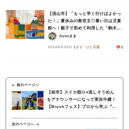
【流山市】「もっと早く行けばよかっ
た！」夏休みの救世主♡暑い日は児童
館へ！親子で初めて利用した「駒木台
児童館」レポート
Ayuuまま
2026年8月5日
まち・ひと応援
2
前のページへ
【柏市】スイカ割り⭐︎流しそうめん
をアナウンサーになって実況中継！
【Brushフェス】プロから学ぶ〝な
りきり体験〟がスタート！！夏を大
満喫してきました♩
次のページへ