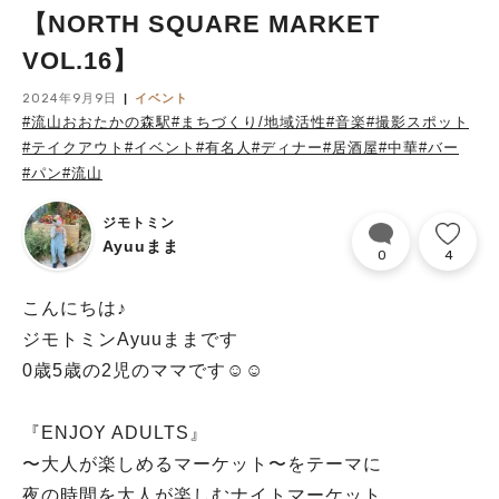
【NORTH SQUARE MARKET
VOL.16】
2024年9月9日
イベント
#流山おおたかの森駅
#まちづくり/地域活性
#音楽
#撮影スポット
#テイクアウト
#イベント
#有名人
#ディナー
#居酒屋
#中華
#バー
#パン
#流山
ジモトミン
Ayuuまま
0
4
こんにちは♪
ジモトミンAyuuままです
0歳5歳の2児のママです☺︎☺︎
『ENJOY ADULTS』
〜大人が楽しめるマーケット〜をテーマに
夜の時間を大人が楽しむナイトマーケット