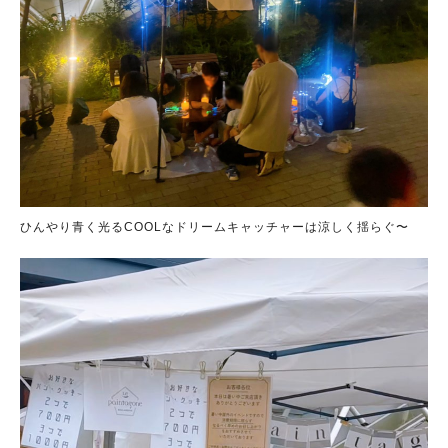
人気のキーワード
ひんやり青く光るCOOLなドリームキャッチャーは涼しく揺らぐ〜
#ラーメン
#ショッピング
#カフェ
#スイーツ
#パン
#カレー
#柏駅
#イベント
#公園
#教えたい／教えて投稿記事
#教えたい/こんなの見つけた