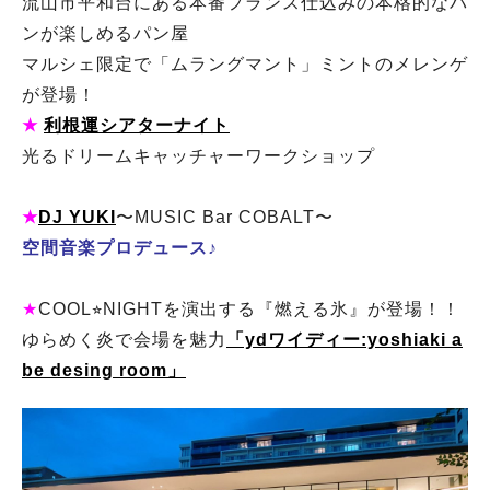
流山市平和台にある本番フランス仕込みの本格的なパ
ンが楽しめるパン屋
マルシェ限定で「ムラングマント」ミントのメレンゲ
が登場！
★
利根運シアターナイト
光るドリームキャッチャーワークショップ
★
DJ YUKI
〜MUSIC Bar COBALT〜
空間音楽プロデュース♪
★
COOL⭐︎NIGHTを演出する『燃える氷』が登場！！
ゆらめく炎で会場を魅力
「ydワイディー:yoshiaki a
be desing room」