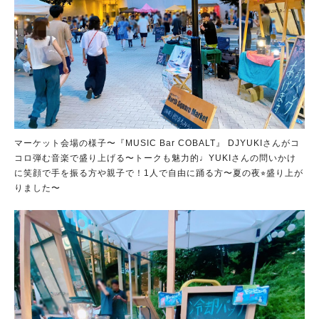
マーケット会場の様子〜『MUSIC Bar COBALT』 DJYUKIさんがコ
コロ弾む音楽で盛り上げる〜トークも魅力的♩YUKIさんの問いかけ
に笑顔で手を振る方や親子で！1人で自由に踊る方〜夏の夜⭐︎盛り上が
りました〜