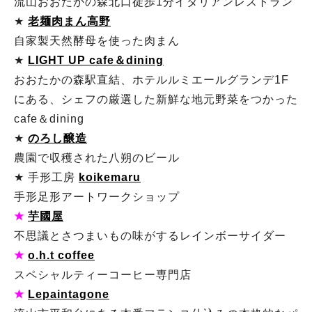
流山おおたかの森北口徒歩1分イタリアンレストラン
★
老麺肉まん高野
自家製天然酵母を使った肉まん
★
LIGHT UP cafe＆dining
おおたかの森駅直結、ホテルルミエールグランデ1F
にある、シェフの厳選した新鮮な地元野菜をつかった
cafe＆dining
★
のろし醸造
農園で収穫された八朔のビール
★ 手形工房
koikemaru
手形足形アートワークショップ
★
芋國屋
不思議とさつまいもの味がするレインボーサイダー
★
o.h.t coffee
スペシャルティーコーヒー専門店
★
Lepaintagone