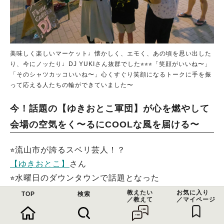
美味しく楽しいマーケット♩懐かしく、エモく、あの頃を思い出した
り、今にノッたり♩DJ YUKIさん抜群でした⭐︎⭐︎⭐︎「笑顔がいいね〜」
「そのシャツカッコいいね〜」心くすぐり笑顔になるトークに手を振
って応える人たちの輪ができていました〜
今！話題の【ゆきおとこ軍団】が心を燃やして
会場の空気をく〜るにCOOLな風を届ける〜
⭐︎流山市が誇るスベリ芸人！？
【ゆきおとこ】
さん
⭐︎水曜日のダウンタウンで話題となった
【インタレスティングたけし】
さん
教えたい
お気に入り
TOP
検索
／教えて
／マイページ
⭐︎芸歴25年！吉本興業から
【おかっぺ】
さん