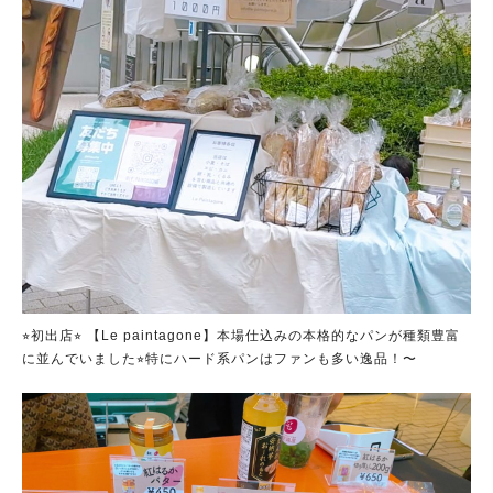
⭐︎初出店⭐︎ 【Le paintagone】本場仕込みの本格的なパンが種類豊富
に並んでいました⭐︎特にハード系パンはファンも多い逸品！〜