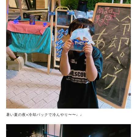
暑い夏の夜⭐︎冷却パックで冷んやり〜〜♩♩