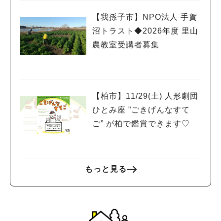
【我孫子市】NPO法人 手賀
沼トラスト◆2026年度 里山
農教室受講者募集
【柏市】11/29(土) 人形劇団
ひとみ座 ”ごきげんなすて
ご” が柏で鑑賞できます♡
もっと見る