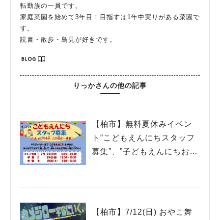
転勤族の一員です。
家庭菜園を始めて3年目！目指すは1年中実りがある菜園で
す。
読書・散歩・鳥見が好きです。
りっかさんの他の記事
【柏市】無料夏休みイベン
ト”こどもえんにちスタッフ
募集”、”子どもえんにちお客
様募集”
【柏市】7/12(日) おやこ舞