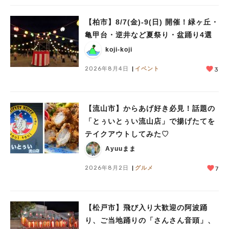
【柏市】8/7(金)‐9(日) 開催！緑ヶ丘・
亀甲台・逆井など夏祭り・盆踊り4選
koji-koji
2026年8月4日
イベント
3
【流山市】からあげ好き必見！話題の
「とぅいとぅい流山店」で揚げたてを
テイクアウトしてみた♡
Ayuuまま
2026年8月2日
グルメ
7
【松戸市】飛び入り大歓迎の阿波踊
り、ご当地踊りの「さんさん音頭」、