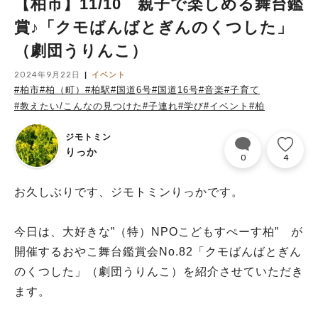
【柏市】11/10 親子で楽しめる舞台鑑
賞♪「クモばんばとぎんのくつした」
（劇団うりんこ）
2024年9月22日
イベント
#柏市
#柏（町）
#柏駅
#国道6号
#国道16号
#音楽
#子育て
#教えたい/こんなの見つけた
#子連れ
#学び
#イベント
#柏
ジモトミン
りっか
0
4
お久しぶりです、ジモトミンりっかです。
今日は、大好きな”（特）NPOこどもすぺーす柏” が
開催するおやこ舞台鑑賞会No.82「クモばんばとぎん
のくつした」（劇団うりんこ）を紹介させていただき
ます。