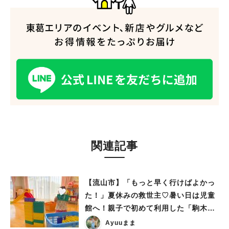
関連記事
人気のキーワード
#ラーメン
#ショッピング
#カフェ
#スイーツ
#パン
#カレー
#柏駅
#イベント
#公園
#教えたい／教えて投稿記事
【流山市】「もっと早く行けばよかっ
#教えたい/こんなの見つけた
た！」夏休みの救世主♡暑い日は児童
館へ！親子で初めて利用した「駒木台
児童館」レポート
Ayuuまま