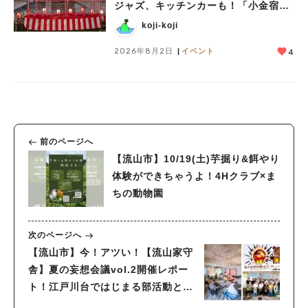
ジャズ、キッチンカーも！「小金宿ま
つり」8/28-30開催！
koji-koji
2026年8月2日
イベント
4
前のページへ
【流山市】10/19(土)芋掘り&餌やり
体験ができちゃうよ！4Hクラブ×ま
ちの動物園
次のページへ
【流山市】今！アツい！【流山家守
舎】夏の妄想会議vol.2開催レポー
ト！江戸川台ではじまる部活動と
は？？妄想はどうなる？？