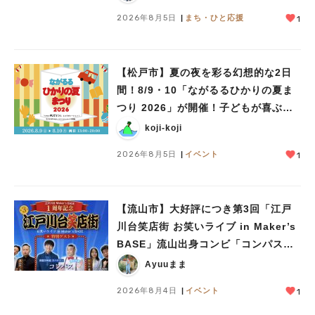
2026年8月5日
まち・ひと応援
1
【松戸市】夏の夜を彩る幻想的な2日
間！8/9・10「ながるるひかりの夏ま
つり 2026」が開催！子どもが喜ぶワ
ークショップや限定ヒーローショーも
koji-koji
2026年8月5日
イベント
1
【流山市】大好評につき第3回「江戸
川台笑店街 お笑いライブ in Maker’s
BASE」流山出身コンビ「コンパス」
も登場！8/23（日）
Ayuuまま
2026年8月4日
イベント
1