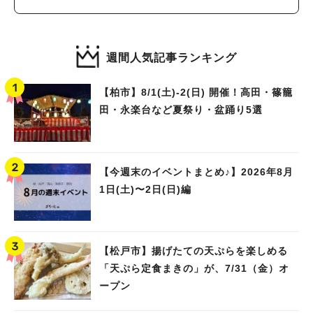
週間人気記事ランキング
【柏市】8/1(土)‐2(日) 開催！高田・篠籠
田・永楽台など夏祭り・盆踊り5選
【今週末のイベントまとめ♪】2026年8月
1日(土)〜2日(日)編
【松戸市】揚げたての天ぷらを楽しめる
「天ぷら定食まきの」が、7/31（金）オ
ープン