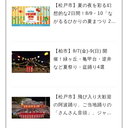
【松戸市】夏の夜を彩る幻
想的な2日間！8/9・10「な
がるるひかりの夏まつり 20
26」が開催！子どもが喜ぶ
ワークショップや限定ヒー
ローショーも
【柏市】8/7(金)‐9(日) 開
催！緑ヶ丘・亀甲台・逆井
など夏祭り・盆踊り4選
【松戸市】飛び入り大歓迎
の阿波踊り、ご当地踊りの
「さんさん音頭」、ジャ
ズ、キッチンカーも！「小