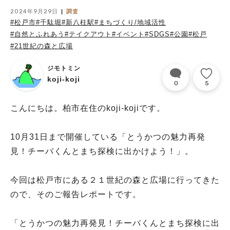
2024年9月29日
調査
#松戸市
#千駄堀
#新八柱駅
#まちづくり/地域活性
#自然とふれあう
#テイクアウト
#イベント
#SDGS
#公園
#松戸
#21世紀の森と広場
ジモトミン
koji-koji
0
5
こんにちは。柏市在住のkoji-kojiです。
10月31日まで開催している「とうかつの魅力再発
見！チーバくんとまち探検に出かけよう！」。
今回は松戸市にある２１世紀の森と広場に行ってきた
ので、そのご報告レポートです。
「とうかつの魅力再発見！チーバくんとまち探検に出