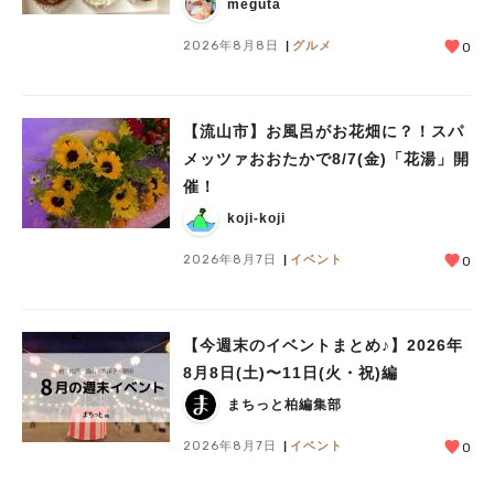
meguta
2026年8月8日
グルメ
0
【流山市】お風呂がお花畑に？！スパ
メッツァおおたかで8/7(金)「花湯」開
催！
koji-koji
2026年8月7日
イベント
0
【今週末のイベントまとめ♪】2026年
8月8日(土)〜11日(火・祝)編
まちっと柏編集部
2026年8月7日
イベント
0