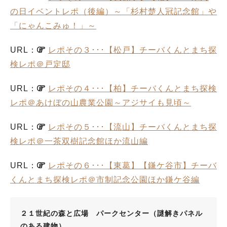
の日イベントレポ（後編）～「杉村楚人冠記念館」や
「にゃんこみゅ！」～
URL：
レポその３･･･【松戸】チーバくんとまち探
検レポ＠戸定邸
URL：
レポその４･･･【柏】チーバくんとまち探検
レポ＠あけぼの山農業公園～アジサイも見頃～
URL：
レポその５･･･【流山】チーバくんとまち探
検レポ＠一茶双樹記念館ほか流山編
URL：
レポその６･･･【東葛】【鎌ケ谷市】チーバ
くんとまち探検レポ＠市制記念公園ほか鎌ケ谷編
２１世紀の森と広場 パークセンター（謎解きパネル
のある建物）