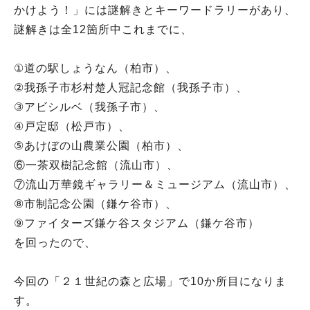
かけよう！」には謎解きとキーワードラリーがあり、
謎解きは全12箇所中これまでに、
①道の駅しょうなん（柏市）、
②我孫子市杉村楚人冠記念館（我孫子市）、
③アビシルベ（我孫子市）、
④戸定邸（松戸市）、
⑤あけぼの山農業公園（柏市）、
⑥一茶双樹記念館（流山市）、
⑦流山万華鏡ギャラリー＆ミュージアム（流山市）、
⑧市制記念公園（鎌ケ谷市）、
⑨ファイターズ鎌ケ谷スタジアム（鎌ケ谷市）
を回ったので、
今回の「２１世紀の森と広場」で10か所目になりま
す。