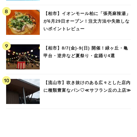
ました！
【柏市】イオンモール柏に「張亮麻辣湯」
が6月29日オープン！注文方法や失敗しな
いポイントレビュー
【柏市】8/7(金)‐9(日) 開催！緑ヶ丘・亀
甲台・逆井など夏祭り・盆踊り4選
【流山市】吹き抜けのある広々とした店内
に種類豊富なパン♡≪サフラン丘の上店≫