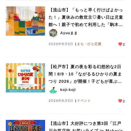
【流山市】「もっと早く行けばよかっ
た！」夏休みの救世主♡暑い日は児童
館へ！親子で初めて利用した「駒木台
児童館」レポート
Ayuuまま
2026年8月5日
まち・ひと応援
2
【松戸市】夏の夜を彩る幻想的な2日
間！8/9・10「ながるるひかりの夏ま
つり 2026」が開催！子どもが喜ぶワ
ークショップや限定ヒーローショーも
koji-koji
2026年8月5日
イベント
2
【流山市】大好評につき第3回「江戸
川台笑店街 お笑いライブ in Maker’s