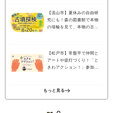
金宿まつり」8/28-30開催！
【流山市】夏休みの自由研
究にも！森の図書館で本物
の埴輪を見て、本物の古墳
を探検しよう♪
【松戸市】常盤平で仲間と
アートや提灯づくり！「と
きわアクション！」参加者
募集中！8/2(日),22(土),23
(日)開催！
もっと見る