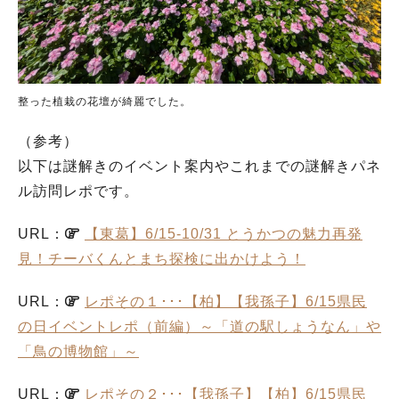
整った植栽の花壇が綺麗でした。
（参考）
以下は謎解きのイベント案内やこれまでの謎解きパネ
ル訪問レポです。
URL：
【東葛】6/15-10/31 とうかつの魅力再発
見！チーバくんとまち探検に出かけよう！
URL：
レポその１･･･【柏】【我孫子】6/15県民
の日イベントレポ（前編）～「道の駅しょうなん」や
「鳥の博物館」～
URL：
レポその２･･･【我孫子】【柏】6/15県民