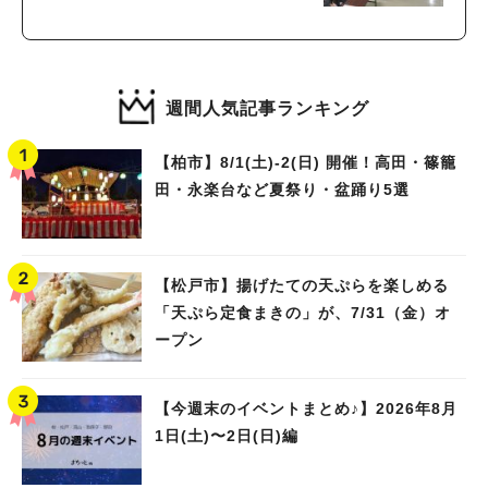
週間人気記事ランキング
【柏市】8/1(土)‐2(日) 開催！高田・篠籠
田・永楽台など夏祭り・盆踊り5選
【松戸市】揚げたての天ぷらを楽しめる
「天ぷら定食まきの」が、7/31（金）オ
ープン
【今週末のイベントまとめ♪】2026年8月
1日(土)〜2日(日)編