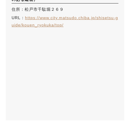
住所：松戸市千駄堀２６９
URL：
https://www.city.matsudo.chiba.jp/shisetsu-g
uide/kouen_ryokuka/top/