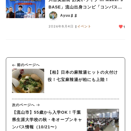
BASE」流山出身コンビ「コンパス」
も登場！8/23（日）
Ayuuまま
2026年8月4日
イベント
1
前のページへ
【柏】日本の麻辣湯ヒットの火付け
役！七宝麻辣湯が柏にも上陸！
次のページへ
【流山市】55歳から入学OK！千葉
県生涯大学校の秋・冬オープンキャ
ンパス情報（10/21〜）