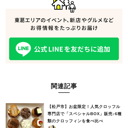
人気のキーワード
#ラーメン
#ショッピング
#カフェ
#スイーツ
#パン
#カレー
#柏駅
#イベント
#公園
#教えたい／教えて投稿記事
#教えたい/こんなの見つけた
関連記事
【松戸市】お盆限定！人気クロッフル
専門店で「スペシャルBOX」販売♪6種
類のクロッフィンを食べ比べ