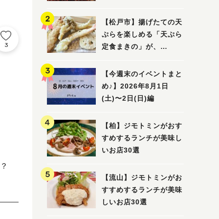
5選
【松戸市】揚げたての天
ぷらを楽しめる「天ぷら
3
定食まきの」が、
7/31（金）オープン
【今週末のイベントまと
め♪】2026年8月1日
(土)〜2日(日)編
【柏】ジモトミンがおす
すめするランチが美味し
いお店30選
？
【流山】ジモトミンがお
すすめするランチが美味
しいお店30選