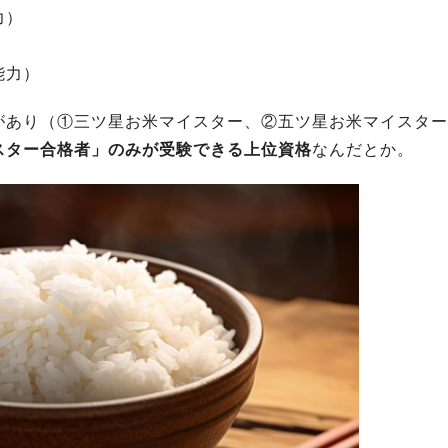
力）
能力）
があり（①三ツ星お米マイスター、②五ツ星お米マイスター
スター合格者」のみが受験できる上位資格
なんだとか。