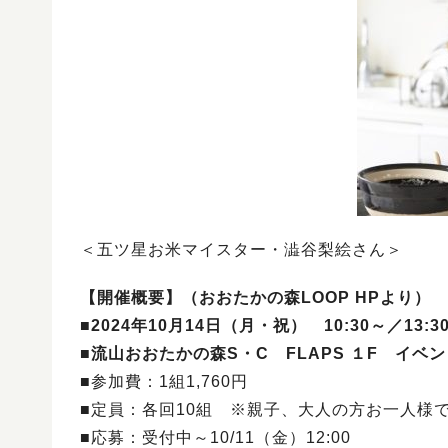
＜五ツ星お米マイスター・澁谷梨絵さん＞
【開催概要】（おおたかの森LOOP HPより）
■
2024年10月14日（月・祝） 10:30～／13
■
流山おおたかの森S・C FLAPS １F イベ
■参加費：1組1,760円
■定員：各回10組 ※親子、大人の方お一人様
■応募：受付中～10/11（金）12:00