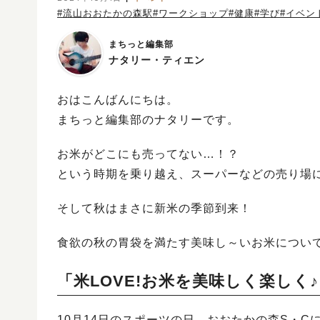
#流山おおたかの森駅
#ワークショップ
#健康
#学び
#イベン
まちっと編集部
ナタリー・ティエン
おはこんばんにちは。
まちっと編集部のナタリーです。
お米がどこにも売ってない…！？
という時期を乗り越え、スーパーなどの売り場
そして秋はまさに新米の季節到来！
食欲の秋の胃袋を満たす美味し～いお米につい
「米LOVE!お米を美味しく楽しく
10月14日のスポーツの日、おおたかの森S・