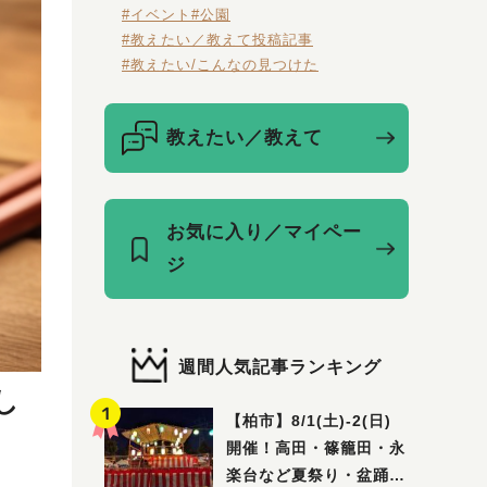
#イベント
#公園
#教えたい／教えて投稿記事
#教えたい/こんなの見つけた
教えたい／教えて
お気に入り／マイペー
ジ
週間人気記事ランキング
し
【柏市】8/1(土)‐2(日)
開催！高田・篠籠田・永
楽台など夏祭り・盆踊り