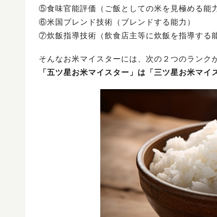
⑤食味官能評価（ご飯としての米を見極める能
⑥米国ブレンド技術（ブレンドする能力）
⑦炊飯指導技術（飲食店主等に炊飯を指導する
そんなお米マイスターには、次の２つのランク
「五ツ星お米マイスター」は「三ツ星お米マイ