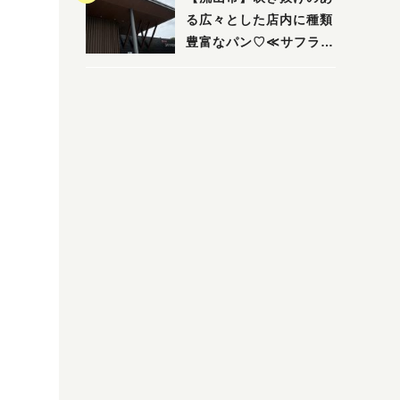
る広々とした店内に種類
豊富なパン♡≪サフラン
丘の上店≫