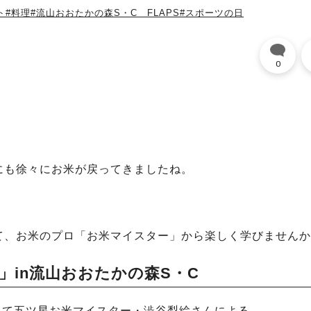
ト
#料理
#流山おおたかの森S・C FLAPS
#スポーツの日
0
にも徐々にお米が戻ってきましたね。
て、お米のプロ「お米マイスター」から楽しく学びませんか
♪」in流山おおたかの森S・C
Cにて五ツ星お米マイスター・澁谷梨絵さんによる、