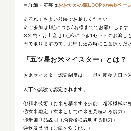
⇒詳細・応募は
おおたかの森LOOPのwebペー
※汚れてもよい服装でお越しください
※ご参加は1組につき3名様まででお願いします
※米袋・お土産は1組様につき1セットのお渡し
円で承りますので、お申し込み時にご選択くだ
「五ツ星お米マイスター」とは？
お米マイスター認定制度は、一般社団穂人日本
以下の試験で認定されます。
①精米技術（お米を精米する技能。精米機械の
②玄米鑑定（玄米としての米を見極める能力）
③米国商品説明（消費者に説明する能力）
④炊飯技能（ご飯を炊く能力）