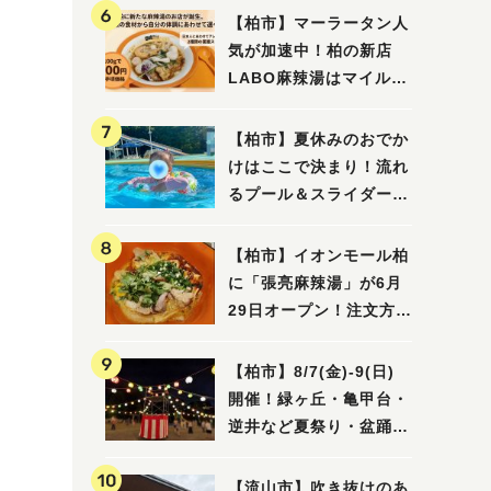
【柏市】マーラータン人
気が加速中！柏の新店
LABO麻辣湯はマイルド
な感じ
【柏市】夏休みのおでか
けはここで決まり！流れ
るプール＆スライダーに
大興奮♪「船戸市民プー
ル」を親子で満喫してき
【柏市】イオンモール柏
ました！
に「張亮麻辣湯」が6月
29日オープン！注文方法
や失敗しないポイントレ
ビュー
【柏市】8/7(金)‐9(日)
開催！緑ヶ丘・亀甲台・
逆井など夏祭り・盆踊り
4選
【流山市】吹き抜けのあ