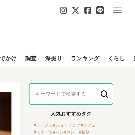
でかけ
調査
深掘り
ランキング
くらし
人気おすすめタグ
#ラーメン
#ショッピング
#カフェ
#スイーツ
#パン
#カレー
#柏駅