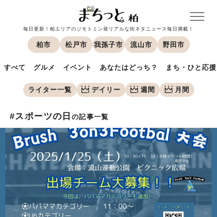
毎日更新！柏エリアのジモトミン発リアルな街ネタニュース毎日満載！
柏市
松戸市
我孫子市
流山市
野田市
すべて
グルメ
イベント
あなたはどっち？
まち・ひと応援
ライター一覧
デイリー
週間
月間
#スポーツの日
の記事一覧