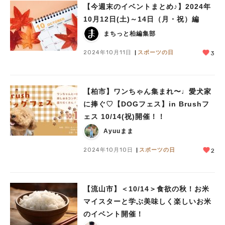
【今週末のイベントまとめ♪】2024年
10月12日(土)～14日（月・祝）編
まちっと柏編集部
2024年10月11日
スポーツの日
3
【柏市】ワンちゃん集まれ〜♩愛犬家
に捧ぐ♡【DOGフェス】in Brushフ
ェス 10/14(祝)開催！！
Ayuuまま
2024年10月10日
スポーツの日
2
【流山市】＜10/14＞食欲の秋！お米
マイスターと学ぶ美味しく楽しいお米
のイベント開催！