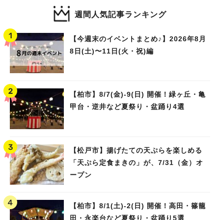
週間人気記事ランキング
【今週末のイベントまとめ♪】2026年8月
8日(土)〜11日(火・祝)編
【柏市】8/7(金)‐9(日) 開催！緑ヶ丘・亀
甲台・逆井など夏祭り・盆踊り4選
【松戸市】揚げたての天ぷらを楽しめる
「天ぷら定食まきの」が、7/31（金）オ
ープン
人気のキーワード
#ラーメン
#ショッピング
#カフェ
#スイーツ
#パン
#カレー
#柏駅
#イベント
#公園
#教えたい／教えて投稿記事
【柏市】8/1(土)‐2(日) 開催！高田・篠籠
#教えたい/こんなの見つけた
田・永楽台など夏祭り・盆踊り5選