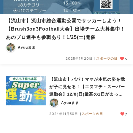
【流山市】流山市総合運動公園でサッカーしよう！
【Brush3on3Football大会】出場チーム大募集中！
あのプロ選手も参戦あり！1/25(土)開催
Ayuuまま
2025年1月20日
スポーツの日
6
【流山市】パパ！ママが本気の姿を我
が子に見せる！【エヌマチ・スーパー
運動会】12/8(日)最高の1日がまって
いる♩
Ayuuまま
2024年11月30日
スポーツの日
7