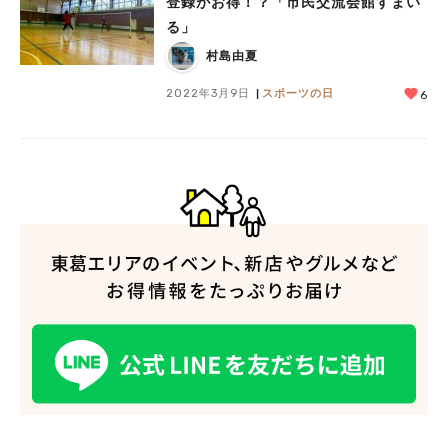
登録がお得！？「市民交流会館すまい
る」
村島由夏
2022年3月9日
スポーツの日
6