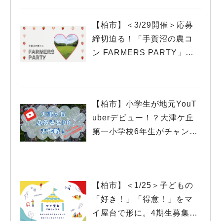
【柏市】＜3/29開催＞応募
締切迫る！「手賀沼の農コ
ン FARMERS PARTY」に
参加希望の女性を募集中
【柏市】小学生が地元YouT
uberデビュー！？大津ケ丘
第一小学校6年生がチャンネ
ルを開設
【柏市】＜1/25＞子どもの
「好き！」「得意！」をマ
イ屋台で形に。4期生募集の