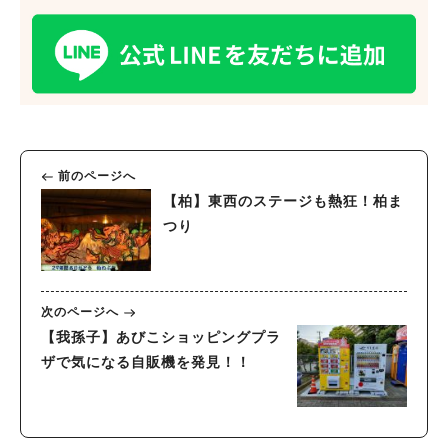
人気のキーワード
#ラーメン
#ショッピング
#カフェ
#スイーツ
#パン
#カレー
#柏駅
#イベント
#公園
#教えたい／教えて投稿記事
#教えたい/こんなの見つけた
前のページへ
【柏】東西のステージも熱狂！柏ま
つり
次のページへ
【我孫子】あびこショッピングプラ
ザで気になる自販機を発見！！