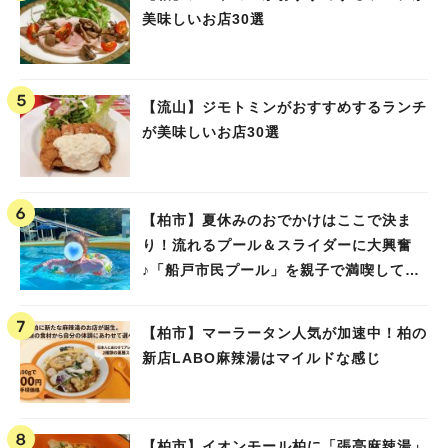
美味しいお店30選
【流山】ジモトミンがおすすめするランチ
が美味しいお店30選
【柏市】夏休みのおでかけはここで決ま
り！流れるプール＆スライダーに大興奮
♪「船戸市民プール」を親子で満喫してき
ました！
【柏市】マーラータン人気が加速中！柏の
新店LABO麻辣湯はマイルドな感じ
【柏市】イオンモール柏に「張亮麻辣湯」