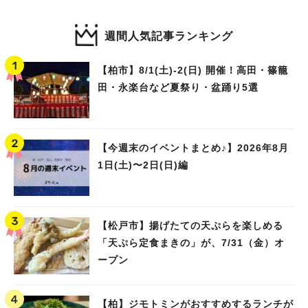
週間人気記事ランキング
【柏市】8/1(土)‐2(日) 開催！高田・篠籠
田・永楽台など夏祭り・盆踊り5選
【今週末のイベントまとめ♪】2026年8月
1日(土)〜2日(日)編
【松戸市】揚げたての天ぷらを楽しめる
「天ぷら定食まきの」が、7/31（金）オ
ープン
【柏】ジモトミンがおすすめするランチが