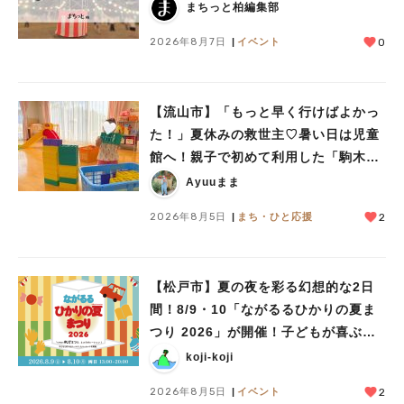
まちっと柏編集部
2026年8月7日
イベント
0
【流山市】「もっと早く行けばよかっ
た！」夏休みの救世主♡暑い日は児童
館へ！親子で初めて利用した「駒木台
児童館」レポート
Ayuuまま
2026年8月5日
まち・ひと応援
2
【松戸市】夏の夜を彩る幻想的な2日
間！8/9・10「ながるるひかりの夏ま
つり 2026」が開催！子どもが喜ぶワ
ークショップや限定ヒーローショーも
koji-koji
2026年8月5日
イベント
2