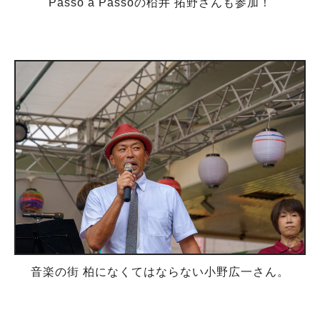
Passo a Passoの柗井 拓野さんも参加！
音楽の街 柏になくてはならない小野広一さん。