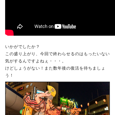
いかがでしたか？
人気のキーワード
この盛り上がり、今回で終わらせるのはもったいない
#ラーメン
#ショッピング
#カフェ
#スイーツ
#パン
#カレー
#柏駅
気がするんですよねぇ・・・。
#イベント
#公園
#教えたい／教えて投稿記事
けどしょうがない！また数年後の復活を待ちましょ
#教えたい/こんなの見つけた
う！