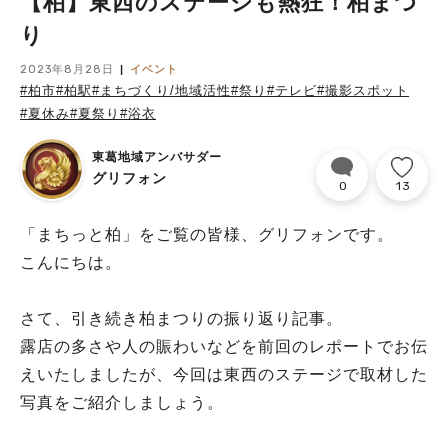
【柏】東西のステージも熱狂！柏まつ
り
2023年8月28日
イベント
#柏市
#柏駅
#まちづくり/地域活性
#祭り
#テレビ
#撮影スポット
#夏休み
#夏祭り
#浴衣
東葛地域アンバサダー
グリフォン
0
13
「まちっと柏」をご覧の皆様、グリフォンです。
こんにちは。
さて、引き続き柏まつりの振り返り記事。
露店の多さや人の賑わいなどを前回のレポートでお伝
えいたしましたが、今回は東西のステージで取材した
写真をご紹介しましょう。