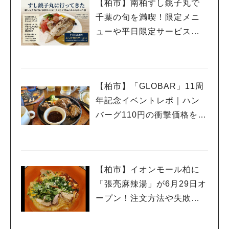
【柏市】南柏すし銚子丸で
千葉の旬を満喫！限定メニ
ューや平日限定サービスを
紹介
【柏市】「GLOBAR」11周
年記念イベントレポ｜ハン
バーグ110円の衝撃価格を体
験
【柏市】イオンモール柏に
「張亮麻辣湯」が6月29日オ
ープン！注文方法や失敗し
ないポイントレビュー