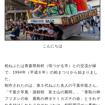
こんにちは
柏ねぶたは青森県柏村（現つがる市）との交流が縁
で、1994年（平成６年）の柏まつりから始まりまし
た。
制作されたのは、第５代ねぶた名人の千葉作龍さん。
「千葉介常胤・源頼朝 富士山の勝閧」、「香取の神
フツヌシの命 鹿島の神タケミカズチの命」とそれぞ