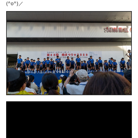
(^o^)／