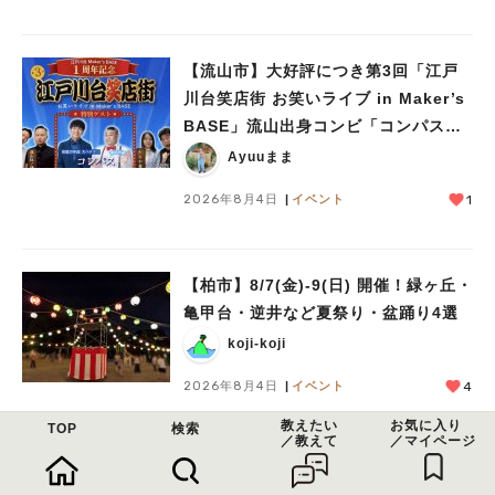
【流山市】大好評につき第3回「江戸
川台笑店街 お笑いライブ in Maker’s
BASE」流山出身コンビ「コンパス」
も登場！8/23（日）
Ayuuまま
2026年8月4日
イベント
1
【柏市】8/7(金)‐9(日) 開催！緑ヶ丘・
亀甲台・逆井など夏祭り・盆踊り4選
koji-koji
2026年8月4日
イベント
4
教えたい
お気に入り
TOP
検索
／教えて
／マイページ