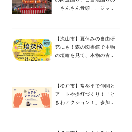
「さんさん音頭」、ジャ
ズ、キッチンカーも！「小
金宿まつり」8/28-30開催！
【流山市】夏休みの自由研
究にも！森の図書館で本物
の埴輪を見て、本物の古墳
を探検しよう♪
人気のキーワード
#ラーメン
#ショッピング
#カフェ
#スイーツ
#パン
#カレー
#柏駅
【松戸市】常盤平で仲間と
#イベント
#公園
#教えたい／教えて投稿記事
#教えたい/こんなの見つけた
アートや提灯づくり！「と
きわアクション！」参加者
募集中！8/2(日),22(土),23
(日)開催！