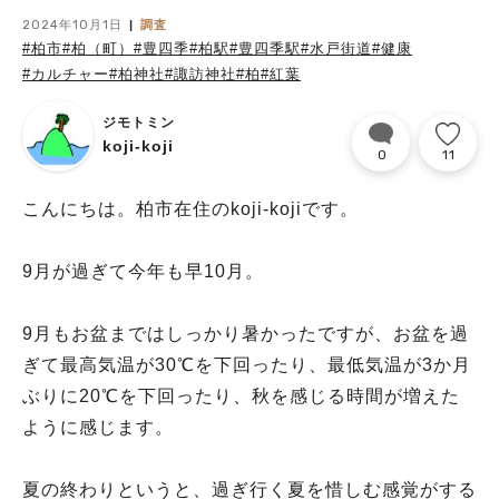
2024年10月1日
調査
#柏市
#柏（町）
#豊四季
#柏駅
#豊四季駅
#水戸街道
#健康
#カルチャー
#柏神社
#諏訪神社
#柏
#紅葉
ジモトミン
koji-koji
0
11
こんにちは。柏市在住のkoji-kojiです。
9月が過ぎて今年も早10月。
9月もお盆まではしっかり暑かったですが、お盆を過
ぎて最高気温が30℃を下回ったり、最低気温が3か月
ぶりに20℃を下回ったり、秋を感じる時間が増えた
ように感じます。
夏の終わりというと、過ぎ行く夏を惜しむ感覚がする