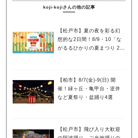
koji-kojiさんの他の記事
【松戸市】夏の夜を彩る幻
想的な2日間！8/9・10「な
がるるひかりの夏まつり 20
26」が開催！子どもが喜ぶ
ワークショップや限定ヒー
ローショーも
【柏市】8/7(金)‐9(日) 開
催！緑ヶ丘・亀甲台・逆井
など夏祭り・盆踊り4選
【松戸市】飛び入り大歓迎
の阿波踊り、ご当地踊りの