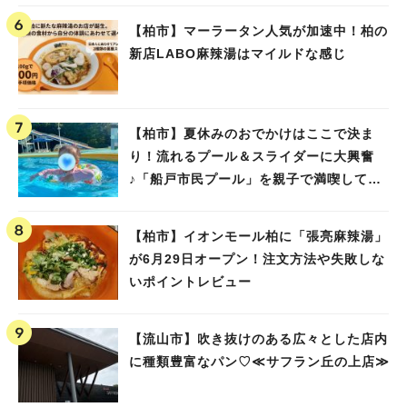
【柏市】マーラータン人気が加速中！柏の
新店LABO麻辣湯はマイルドな感じ
【柏市】夏休みのおでかけはここで決ま
り！流れるプール＆スライダーに大興奮
♪「船戸市民プール」を親子で満喫してき
ました！
【柏市】イオンモール柏に「張亮麻辣湯」
が6月29日オープン！注文方法や失敗しな
いポイントレビュー
【流山市】吹き抜けのある広々とした店内
に種類豊富なパン♡≪サフラン丘の上店≫