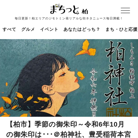
毎日更新！柏エリアのジモトミン発リアルな街ネタニュース毎日満載！
すべて
グルメ
イベント
あなたはどっち？
まち・ひと応援
【柏市】季節の御朱印～令和6年10月
の御朱印は･･･＠柏神社、豊受稲荷本宮