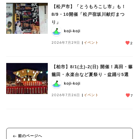
【松戸市】「とうもろこし市」も！
8/9・10開催「松戸宿坂川献灯まつ
り」
koji-koji
2026年7月29日
イベント
2
【柏市】8/1(土)‐2(日) 開催！高田・篠
籠田・永楽台など夏祭り・盆踊り5選
koji-koji
2026年7月26日
イベント
7
前のページへ