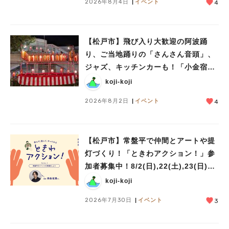
2026年8月4日
イベント
4
【松戸市】飛び入り大歓迎の阿波踊
り、ご当地踊りの「さんさん音頭」、
ジャズ、キッチンカーも！「小金宿ま
つり」8/28-30開催！
koji-koji
2026年8月2日
イベント
4
【松戸市】常盤平で仲間とアートや提
灯づくり！「ときわアクション！」参
加者募集中！8/2(日),22(土),23(日)開
催！
koji-koji
2026年7月30日
イベント
3