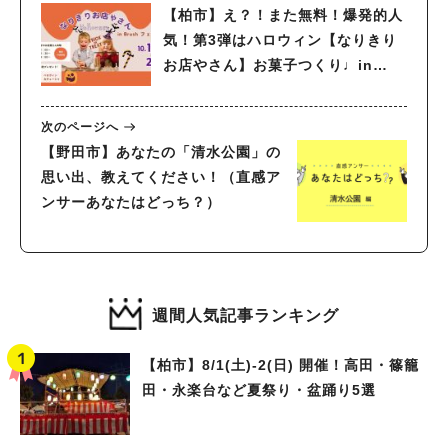
【柏市】え？！また無料！爆発的人
気！第3弾はハロウィン【なりきり
お店やさん】お菓子つくり♩in
Brushフェス〜参加申込み受付中〜
次のページへ
【野田市】あなたの「清水公園」の
思い出、教えてください！（直感ア
ンサーあなたはどっち？）
週間人気記事ランキング
【柏市】8/1(土)‐2(日) 開催！高田・篠籠
田・永楽台など夏祭り・盆踊り5選