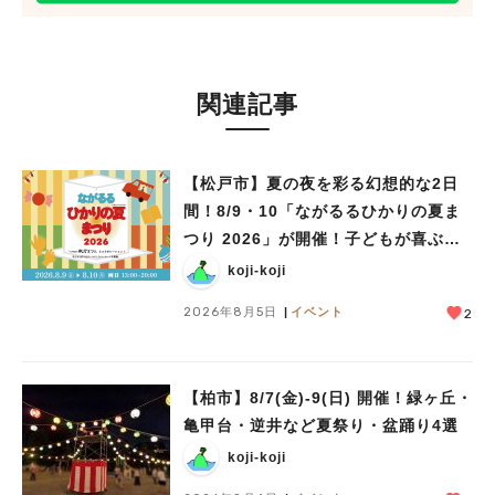
関連記事
【松戸市】夏の夜を彩る幻想的な2日
間！8/9・10「ながるるひかりの夏ま
つり 2026」が開催！子どもが喜ぶワ
ークショップや限定ヒーローショーも
koji-koji
2026年8月5日
イベント
2
【柏市】8/7(金)‐9(日) 開催！緑ヶ丘・
亀甲台・逆井など夏祭り・盆踊り4選
koji-koji