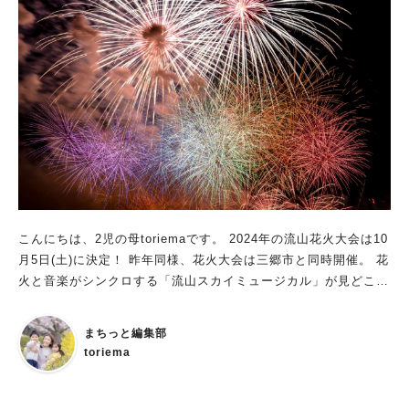
ントの詳細をお伝えします。 ①イベント広場 ■5日(土) 11:0
0〜11:30 オープニングセレモニー（光英VERITAS中学校・高等
学校マーチングバンド部） 11:35〜16:30 ストリートイベント
（出場：光英VERITAS中学校・高等学校マーチングバンド部/聖
徳女声ヴォーカルアンサンブル/声優ユニットcold 参加型ライ
ブパフォーマンス/極真会館千葉東葛支部松戸道場 演武会/専修
大学松戸中学校・高等学校和太鼓部） ■6日(日) 11:00〜16:30
ストリートイベント（聖徳大学バトン部/フロール・ヂ・マツ
ド・セレージャ サンバパレード/流通経済大学＋付属柏高校チア
リーディング部/流通経済大学吹奏楽部/NECグリーンロケッツ東
葛 トークショー/松戸阿波おどり連盟 阿波踊り/松戸市立松戸
こんにちは、2児の母toriemaです。 2024年の流山花火大会は10
高等学校吹奏楽部/クラルテウインドオーケストラ 吹奏楽ミニコ
月5日(土)に決定！ 昨年同様、花火大会は三郷市と同時開催。 花
ンサート/商工会議所女性会・小金原9丁目太鼓・佐渡ヶ嶽部屋
火と音楽がシンクロする「流山スカイミュージカル」が見どころ
よさこい踊り） ②駅前4通り ■5日(土)、6日(日) 11:00〜16:1
なんだそう！ スターマインや連発花火など夜空を彩る予定で
5 駅前４通りは、きてみてまつど通り・二丁目中通り・本町中通
す。 ▼【同時開催】本町ナイトマルシェの詳細はこちらから
り・高砂通り。 4つの通りには、"でみせ”や子どもが楽しめるワ
まちっと編集部
【流山市】10/5 花火大会同時開催！第二回 流山本町ナイトマル
ークショップなどが開催されます。 ③西口デッキ上 ■5日
toriema
シェ
(土)、6日(日) 11:00〜17:00 ご当地キャラクターが大集合！
「松戸さん」、「ばけごろう」、松戸まつり キャラクター大使