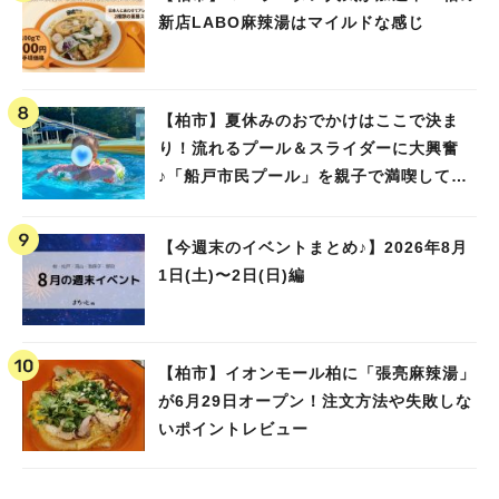
新店LABO麻辣湯はマイルドな感じ
【柏市】夏休みのおでかけはここで決ま
り！流れるプール＆スライダーに大興奮
♪「船戸市民プール」を親子で満喫してき
ました！
【今週末のイベントまとめ♪】2026年8月
1日(土)〜2日(日)編
【柏市】イオンモール柏に「張亮麻辣湯」
が6月29日オープン！注文方法や失敗しな
いポイントレビュー