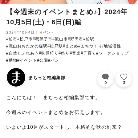
【今週末のイベントまとめ♪】2024年
10月5日(土)・6日(日)編
2024年10月4日
イベント
#柏市
#松戸市
#我孫子市
#流山市
#野田市
#柏駅
#流山おおたかの森駅
#松戸駅
#まとめ
#まちづくり/地域活性
#自然とふれあう
#味覚狩り
#祭り
#音楽
#子育て
#ワークショップ
#動物
#イベント
#公園
#パン
まちっと柏編集部
0
3
こんにちは！ まちっと柏編集部です。
今週末のイベントまとめをお伝えします。
いよいよ10月がスタートし、本格的な秋の到来？