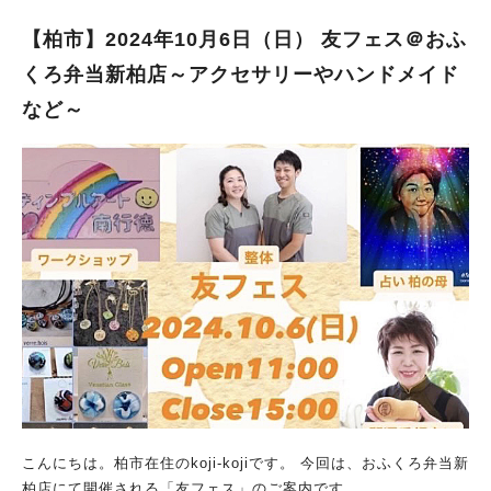
9:40開演（9:30開場）10:25終演予定 対象：0.1.2歳のお子様と
そのご家族対象 ②キッズ公演 時間：10:50開演（10:40開場）1
【柏市】2024年10月6日（日） 友フェス＠おふ
1:35終演予定 対象：3歳以上のお子様とそのご家族 会場：スタ
くろ弁当新柏店～アクセサリーやハンドメイド
ーツおたかの森ホール リハーサル室（流山市おおたかの森北１
など～
丁目２−１/流山おおたかの森駅から徒歩2分） クロリス・ミュー
ジックさんは、ママにもゆったりした時間を提供したいと願って
作ったコンサートなのだそう。 そのため、このコンサートはお
子様目線というより、ママ目線を意識されたのだとか！ コンサ
ートもしっとり、大人な雰囲気で進行されるそうですよ♪ 予約：
必須【チケット購入はこちら】 曲目 ・眠れる森の美女〜ワルツ
・ビビディ・バビディ・ブー ・シェヘラザード〜カレンダー王
子の物語 ・レット・イット・ゴー ・天空の城ラピュタ〜ハトと
少年 ・パート・オブ・ユア・ワールド ・アーン：クロリスに…
etc 会場内には、マット席と椅子席があります。※自由席 ベビ
ーカーのまま親子でコンサートに参加ができ、ベビーカー置き場
は同会場内に設置していますよ。 親子が負担にならず、楽しく
コンサートに参加できるのが嬉しいポイントですね。 本物の音
楽を届けたい！プロの演奏が聴ける！ コンサートの演奏は、プ
ロのアーティストが出演。 今回は、 ・フルート奏者 菊池洋子
こんにちは。柏市在住のkoji-kojiです。 今回は、おふくろ弁当新
（きっちー） ・ハープ奏者 佐藤理絵子（りこちゃん） のお二
柏店にて開催される「友フェス」のご案内です。