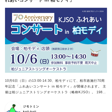
10月6日（日）の13:00‐14:30、柏モディにて、柏市政施行70周
年記念「ふれあいコンサート in 柏モディ」が開催されます。 主
催は柏ジュニアストリングオーケストラ（略称KJSO）。 1983
年4月に弦楽オーケストラとして設立された、柏市を中心に活動
する子どものための弦楽オーケストラです。 会場は柏モディ１F
ジモトミン
店頭。（柏駅南口より徒歩2分と駅近！） 参加無料、事前申込も
koji-koji