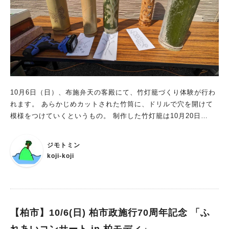
10月6日（日）、布施弁天の客殿にて、竹灯籠づくり体験が行わ
れます。 あらかじめカットされた竹筒に、ドリルで穴を開けて
模様をつけていくというもの。 制作した竹灯籠は10月20日
（日）の光明祭にて展示・点灯されますよ。 （翌21日以降に持
ち帰り可能） 興味を持たれた方はチャレンジしてみませんか？
ジモトミン
※電動ドリルを使用するため小学3年生以上参加可。 ※小学生の
koji-koji
方は大人方の付き添い要。 ※事前申込要。お申込みは布施弁天
東海寺（04-7131-7317）まで。
【柏市】10/6(日) 柏市政施行70周年記念 「ふ
れあいコンサート in 柏モディ」