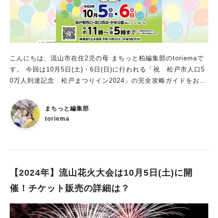
こんにちは、流山市在住2児の母 まちっと柏編集部のtoriemaで
す。 今回は10月5日(土)・6日(日)に行われる「祝 松戸市人口5
0万人到達記念 松戸まつりイン2024」の完全攻略ガイドをお伝
えします！ 夏に行うお祭りも楽しかったですが、少し涼しくな
った秋のお祭りも過ごしやすくて楽しめそうですね。 松戸まつ
まちっと編集部
りはどこでやる？ 松戸まつりの会場は、松戸駅東口・西口周辺
toriema
です。 西口と東口エリアでそれぞれ楽しいイベントが開催され
ます。 ▶︎市のHPはこちら 祝 松戸市人口50万人到達記念 松
戸まつりイン2024 日時：2024年10月5日（土）、6日（日）11:
00〜17:00（荒天中止） 交通規制時間：10:30〜17:30（※詳し
くはこちら） 会場：松戸駅西口・東口周辺 西口周辺で開催予
【2024年】流山花火大会は10月5日(土)に開
定のイベント【8会場】 まずは、西口周辺で開催されるイベント
催！チケット販売の詳細は？
のご紹介です。 会場は、イベント広場、駅前４通り、西口デッ
キ上、西口デッキ下、西口地下駐車場、松戸市民劇場、KITEMI
TEMATSUDO周辺、ゆうまつどの8会場です。 早速順番にイベ