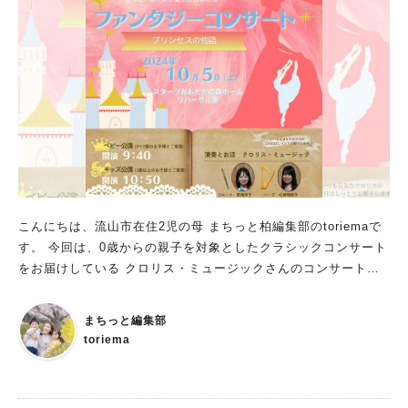
こんにちは、流山市在住2児の母 まちっと柏編集部のtoriemaで
す。 今回は、0歳からの親子を対象としたクラシックコンサート
をお届けしている クロリス・ミュージックさんのコンサートの
ご紹介をします。 10月5日(土)にスターツおたかの森ホールリハ
ーサル室で「ファンタジーコンサート」を開催。 テーマは『プ
まちっと編集部
リンセスの物語』。 フルートとハープのデュオでしっとり、お
toriema
はなしと音楽の世界を感じられるそうです♪ ママに優しい！コ
ンサートの詳細 早速コンサートの詳細をお伝えします。 ◾️ファ
ンタジーコンサート 日にち：10月5日(土) ①ベビー公演 時間：