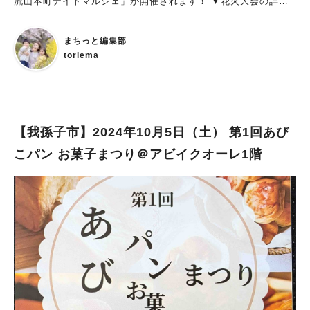
流山本町ナイトマルシェ」が開催されます！ ▼花火大会の詳細
介です。 会場は、東口デッキ上、東口デッキ下、松戸中央公園
はこちらから 【2024年】流山花火大会は10月5日(土)に開催！チ
の3会場です。 こちらも順番にイベントの詳細をお伝えします。
ケット販売の詳細は？ 早速、流山本町ナイトマルシェの詳細を
まちっと編集部
①東口デッキ上 ■5日(土)、6日(日) 11:00〜16:15 東口商店
お伝えします。 流山本町ナイトマルシェの時間・場所は？ 流
toriema
会"でみせ”販売をします。 ②東口デッキ下 ■5日(土)、6日(日)
山本町ナイトマルシェの詳細は下記をご覧ください。 流山本町
11:00〜16:15 親子で楽しむおさんぽマーケット＆占いブース
ナイトマルシェ 日時：2024年10月5日(土) 16:00～20:00 場所：
を開催。 ③松戸中央公園 ■5日(土)、6日(日) 11:00〜16:15 ※
流山浅間神社 アクセス：流山駅より徒歩5分（千葉県流山市流山
イトーヨーカドー松戸店の5階から直結 この日だけは公園がkids
1丁目153） 内容：流山や近隣地域で人気の飲食店が集結し、美
Parkに！？ 警察官になりきれる体験やバザーなどが楽しめま
味しい食べ物を堪能することができます！ 出店一覧 ASTORE/B
【我孫子市】2024年10月5日（土） 第1回あび
す。 それから、MATSUDO STREET DANCE EVENT「MOVE
ar & Diner OZi One/カフェ&バル蔵ごころ/たくみーと/ tronc/焼
こパン お菓子まつり＠アビイクオーレ1階
UP！」を開催。 地元のダンスグループが最高のパフォーマンス
き菓子屋fossette+/流山麦酒/森田農園/日本茶屋 癒淹 まちっと
を見せてくれます。 今年の松戸まつりも盛り上がる予感！ い
柏でも紹介しているお店さんがたくさん出店されます！ ぜひ参
かがでしたか？ 松戸まつりイン2024は、10月5日(土)・6日(日)
考にしてみてください↓ ▶️流山おおたかの森のASTORE（アスト
に開催されます。 西口・東口周辺でさまざまなイベントが予定
ーレ）で、そば粉100％のガレットランチがスタート ▶️【流山】
されています。 松戸市人口50万人到達記念ということで、とて
特別な日に！予約限定のタルトが魅力「焼き菓子屋 fossette」
も盛り上がる予感がしています！ 松戸まつりみなさんは行った
▶️【流山】森田農園に突撃！直売所で買った珍しい野菜とは？
ことがありますか？ 東葛地域でも大きなお祭りの一つなので、
▶️【流山市】New Open！『日本茶屋癒淹（ゆゑん）』心地よい
お近くの方はぜひ行かれてみてくださいね〜！
古民家で安らぐ一杯♪レポート！ 今年は和のイルミネーション
を堪能できる！？ 今回で2回目となる流山本町ナイトマルシェ。
主催の流山ツーリズムデザインさんに直接お話しを伺うことがで