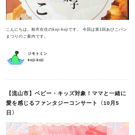
きました！ 今年はなんと、浅間神社富士塚や御神輿のライトア
ップがあり、幻想的な和のイルミネーションをが堪能できるんだ
とか！ さらに和太鼓をはじめとした伝統芸能を楽しめる内容に
なっていて、昨年よりも進化したイベントになるんだそう。 こ
こんにちは。柏市在住のkoji-kojiです。 今回は第1回あびこパン
れを聞いただけでもワクワクしてきますね。 会場の浅間神社は
まつりのご案内です。
ジモトミンさんもよく記事にしてくださっていたので、ぜひ下記
の記事も参考にしてみてくださいね。 ▶️【流山】流山でも富士山
に登れる？！神秘のパワースポット〝浅間神社〟流山の【富士
ジモトミン
塚】参拝しました ▶️＜流山を散策してみたvol.1＞パワースポッ
koji-koji
ト「浅間神社」を初参拝
【流山市】ベビー・キッズ対象！ママと一緒に
愛を感じるファンタジーコンサート〈10月5
日〉