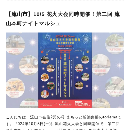
に選ばれた「ちぃたん☆」たちに会えます。 昨年投票で決定し
た松戸まつりキャラクター「松りん」と松戸YEGキャラクター
【流山市】10/5 花火大会同時開催！第二回 流
「つなぐ」のお披露目もあるそうです。 ④西口デッキ下 ■5日
(土)、6日(日) 11:00〜16:15 わくわくこども体験ひろばを開
山本町ナイトマルシェ
催。 各ブースにてクイズやワークショップを体験することがで
きます。 ⑤西口地下駐車場 ■5日(土)、6日(日) 11:00〜17:00
まつどクラシックカーフェスティバルを開催。 記念すべき20回
目の開催！ 今年も100台以上を展示予定され、子供お絵かき大会
も同時開催します。 ⑥松戸市民劇場 ■6日(日) 13:00〜16:00
素人のど自慢決勝大会を開催。 予選に勝ち残った方々が決勝戦
に挑みます。 ※6日11:30より市民劇場前で入場整理券を配布
（先着順） ⑦KITEMITEMATSUDO周辺 KITEMITEMATSUD
O周辺は2つの会場にて催し物が開催。 KITEMITEMATSUDO
プラザ広場 ■5日(土)、6日(日) 11:00〜16:15 松戸市観光協会
おすすめのお店が並びます。 文化ホール ■5日(土)、6日(日)
10:00〜17:00 ※(日)は16:00まで 第59回 松戸市小中学生観光絵
画展を開催。 ⑧ゆうまつど ■6日(日) 11:00～12:30 日本大学
松戸歯学部 市民大学講座を開講。 テーマは、「健康な笑顔への
こんにちは、流山市在住2児の母 まちっと柏編集部のtoriemaで
第一歩 ～子供のための矯正治療～」。 東口周辺で開催予定の
す。 2024年10月5日(土)に流山花火大会と同時開催で「第二回
イベント【3会場】 次に、東口周辺で開催されるイベントのご紹