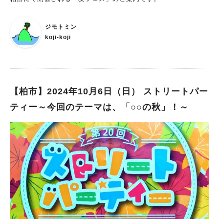
人がコンサートに出演しています。 我が子に本物の音楽を聴か
せたい！という方はぜひ参加されてみてくださいね。 Instagram
ジモトミン
からもクロリス・ミュージックさんの活動を確認することができ
koji-koji
ますよ♪ この投稿をInstagramで見る クロリス・ミュージッ
ク☺︎0歳からのコンサートChloris Music(@chlorismusic)がシェ
アした投稿
【柏市】2024年10月6日（日） ストリートパー
ティー～今回のテーマは、「○○の秋」！～