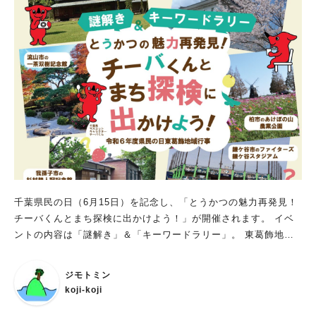
千葉県民の日（6月15日）を記念し、「とうかつの魅力再発見！
チーバくんとまち探検に出かけよう！」が開催されます。 イベ
ントの内容は「謎解き」＆「キーワードラリー」。 東葛飾地域6
市(松戸市、野田市、柏市、流山市、我孫子市、鎌ケ谷市)の観光
施設や飲食店などに、「謎解き」または「キーワード」の書かれ
ジモトミン
たパネルが置いてあります。 それらのパネルがある場所を回っ
koji-koji
て謎解きの答えやキーワードを集めて応募すると、正解数に応じ
て、抽選で「東葛特産品詰め合わせ」や「チーバくんグッズ」な