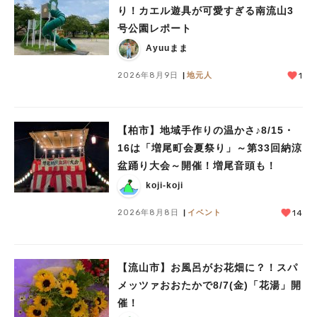
り！カエル遊具が可愛すぎる南流山3
号公園レポート
Ayuuまま
2026年8月9日
地元人
1
【柏市】地域手作りの温かさ♪8/15・
16は「増尾町会夏祭り」～第33回納涼
盆踊り大会～開催！増尾音頭も！
koji-koji
2026年8月8日
イベント
14
【流山市】お風呂がお花畑に？！スパ
メッツァおおたかで8/7(金)「花湯」開
催！