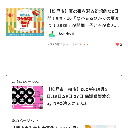
【松戸市】夏の夜を彩る幻想的な2日
間！8/9・10「ながるるひかりの夏ま
つり 2026」が開催！子どもが喜ぶワ
ークショップや限定ヒーローショーも
koji-koji
2026年8月5日
イベント
2
前のページへ
【松戸市・柏市】2024年10月5
日,19日,26日,27日 保護猫譲渡会
by NPO法人にゃん2
次のページへ
【流山市】参加者募集！10/13(日)