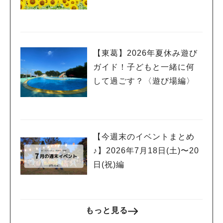
人気のキーワード
編〉
#ラーメン
#ショッピング
#カフェ
#スイーツ
#パン
#カレー
#柏駅
#イベント
#公園
#教えたい／教えて投稿記事
#教えたい/こんなの見つけた
【東葛】2026年夏休み遊び
ガイド！子どもと一緒に何
して過ごす？〈遊び場編〉
【今週末のイベントまとめ
♪】2026年7月18日(土)〜20
日(祝)編
もっと見る