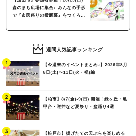
森のまち広場に集合♩みんなの手形
で『市民祭りの横断幕』をつくろ
う！市の鳥【オオタカ】をみんなの
手形アートで彩ろう！
週間人気記事ランキング
【今週末のイベントまとめ♪】2026年8月
8日(土)〜11日(火・祝)編
【柏市】8/7(金)‐9(日) 開催！緑ヶ丘・亀
甲台・逆井など夏祭り・盆踊り4選
【松戸市】揚げたての天ぷらを楽しめる