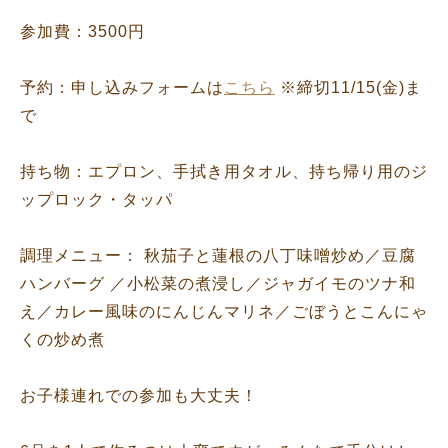
参加費：3500円
予約：申し込みフォームは
こちら
※締切11/15(金)ま
で
持ち物：エプロン、手拭き用タオル、持ち帰り用のジ
ップロック・タッパ
調理メニュー： 秋茄子と蓮根の八丁味噌炒め／豆腐
ハンバーグ ／小松菜の煮浸し／ジャガイモのツナ和
え／カレー風味のにんじんマリネ／ごぼうとこんにゃ
くの炒め煮
お子様連れでの参加も大丈夫！