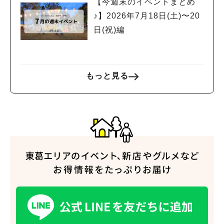
【今週末のイベントまとめ
#ラーメン
#ショッピング
#カフェ
#スイーツ
#パン
#カレー
#柏駅
♪】2026年7月18日(土)〜20
#イベント
#公園
#教えたい／教えて投稿記事
日(祝)編
#教えたい/こんなの見つけた
もっと見る