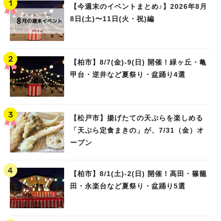
【今週末のイベントまとめ♪】2026年8月
8日(土)〜11日(火・祝)編
【柏市】8/7(金)‐9(日) 開催！緑ヶ丘・亀
甲台・逆井など夏祭り・盆踊り4選
【松戸市】揚げたての天ぷらを楽しめる
「天ぷら定食まきの」が、7/31（金）オ
ープン
【柏市】8/1(土)‐2(日) 開催！高田・篠籠
田・永楽台など夏祭り・盆踊り5選