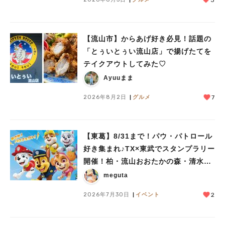
3
【流山市】からあげ好き必見！話題の
「とぅいとぅい流山店」で揚げたてを
テイクアウトしてみた♡
Ayuuまま
2026年8月2日
グルメ
7
人気のキーワード
#ラーメン
#ショッピング
#カフェ
#スイーツ
#パン
#カレー
#柏駅
【東葛】8/31まで！パウ・パトロール
#イベント
#公園
#教えたい／教えて投稿記事
好き集まれ♪TX×東武でスタンプラリー
#教えたい/こんなの見つけた
開催！柏・流山おおたかの森・清水公
園など10駅を巡ろう
meguta
2026年7月30日
イベント
2