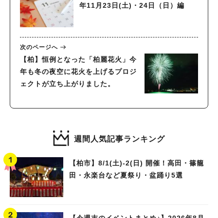
年11月23日(土)・24日（日）編
次のページへ
【柏】恒例となった「柏麗花火」今
年も冬の夜空に花火を上げるプロジ
ェクトが立ち上がりました。
週間人気記事ランキング
【柏市】8/1(土)‐2(日) 開催！高田・篠籠
田・永楽台など夏祭り・盆踊り5選
【今週末のイベントまとめ♪】2026年8月