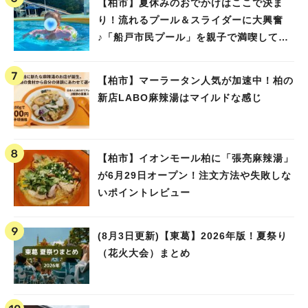
【柏市】夏休みのおでかけはここで決ま
り！流れるプール＆スライダーに大興奮
♪「船戸市民プール」を親子で満喫してき
ました！
【柏市】マーラータン人気が加速中！柏の
新店LABO麻辣湯はマイルドな感じ
【柏市】イオンモール柏に「張亮麻辣湯」
が6月29日オープン！注文方法や失敗しな
いポイントレビュー
(8月3日更新)【東葛】2026年版！夏祭り
（花火大会）まとめ