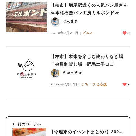
【柏市】増尾駅近くの人気パン屋さん
≪本格石窯パン工房ミルポンド≫
ぱんまま
2026年7月20日
グルメ
8
【柏市】未来を楽しむ終わりなき場
「会員制貸し場 野馬土手ヨコ」
きゅっきゅ
2026年7月19日
まち・ひと応援
9
前のページへ
【今週末のイベントまとめ♪】2024