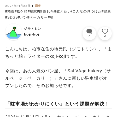
2024年11月22日
調査
#柏市
#松ケ崎
#柏駅
#国道16号
#教えたい/こんなの見つけた
#健康
#SDGS
#パン
#ベーカリー
#柏
ジモトミン
koji-koji
0
6
こんにちは。柏市在住の地元民（ジモトミン）、「ま
ちっと柏」ライターのkoji-kojiです。
今回は、あの人気のパン屋、「SaLVAge bakery（サ
ルベージ・ベーカリー）」さんに新しい駐車場がオー
プンしたので、そのお知らせです。
「駐車場がわかりにくい」という課題が解決！