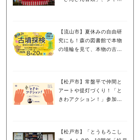
ズ、キッチンカーも！「小
金宿まつり」8/28-30開催！
【流山市】夏休みの自由研
究にも！森の図書館で本物
の埴輪を見て、本物の古墳
を探検しよう♪
【松戸市】常盤平で仲間と
アートや提灯づくり！「と
きわアクション！」参加者
募集中！8/2(日),22(土),23
(日)開催！
【松戸市】「とうもろこし