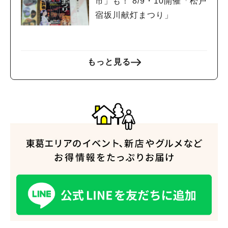
市」も！ 8/9・10開催「松戸
宿坂川献灯まつり」
もっと見る