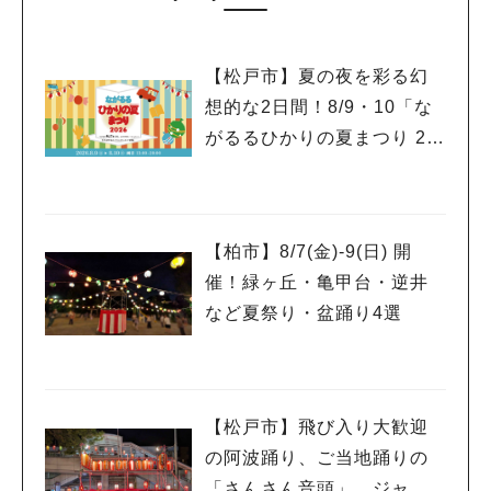
【松戸市】夏の夜を彩る幻
想的な2日間！8/9・10「な
がるるひかりの夏まつり 20
26」が開催！子どもが喜ぶ
ワークショップや限定ヒー
ローショーも
【柏市】8/7(金)‐9(日) 開
催！緑ヶ丘・亀甲台・逆井
など夏祭り・盆踊り4選
【松戸市】飛び入り大歓迎
の阿波踊り、ご当地踊りの
「さんさん音頭」、ジャ