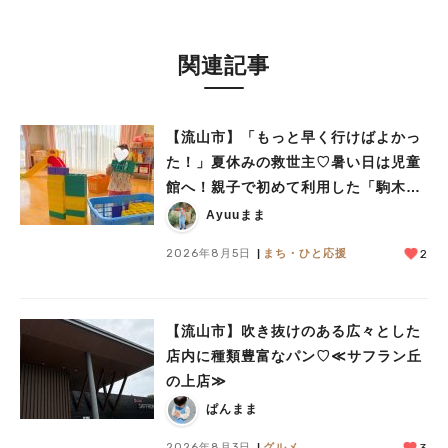
関連記事
【流山市】「もっと早く行けばよかっ
た！」夏休みの救世主♡暑い日は児童
館へ！親子で初めて利用した「駒木台
児童館」レポート
Ayuuまま
2026年8月5日
まち・ひと応援
2
【流山市】吹き抜けのある広々とした
店内に種類豊富なパン♡≪サフラン丘
の上店≫
ぱんまま
2026年8月3日
グルメ