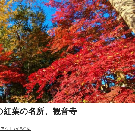
の紅葉の名所、観音寺
クアウト
#柏
#紅葉