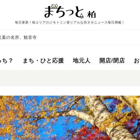
毎日更新！柏エリアのジモトミン発リアルな街ネタニュース毎日満載！
紅葉の名所、観音寺
っち？
まち・ひと応援
地元人
開店/閉店
お