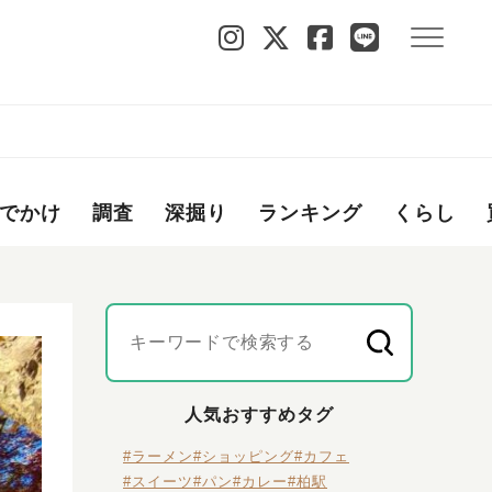
でかけ
調査
深掘り
ランキング
くらし
人気おすすめタグ
#ラーメン
#ショッピング
#カフェ
#スイーツ
#パン
#カレー
#柏駅