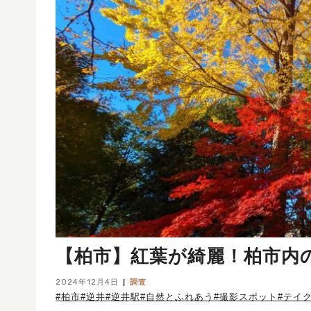
【柏市】紅葉が綺麗！柏市内
2024年12月4日
調査
#柏市
#逆井
#逆井駅
#自然とふれあう
#撮影スポット
#テイ