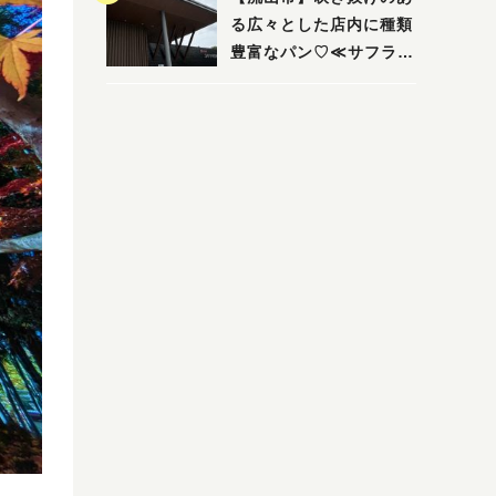
る広々とした店内に種類
豊富なパン♡≪サフラン
丘の上店≫