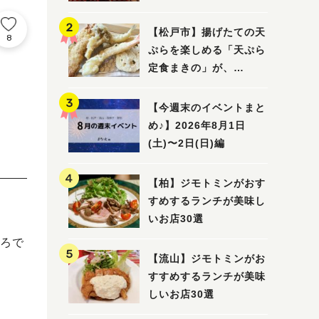
5選
【松戸市】揚げたての天
8
ぷらを楽しめる「天ぷら
定食まきの」が、
7/31（金）オープン
【今週末のイベントまと
め♪】2026年8月1日
(土)〜2日(日)編
【柏】ジモトミンがおす
すめするランチが美味し
いお店30選
ろで
【流山】ジモトミンがお
すすめするランチが美味
しいお店30選