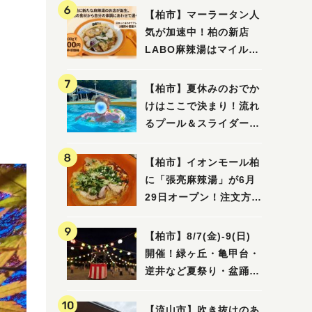
【柏市】マーラータン人
気が加速中！柏の新店
LABO麻辣湯はマイルド
な感じ
【柏市】夏休みのおでか
けはここで決まり！流れ
るプール＆スライダーに
大興奮♪「船戸市民プー
ル」を親子で満喫してき
【柏市】イオンモール柏
ました！
に「張亮麻辣湯」が6月
29日オープン！注文方法
や失敗しないポイントレ
ビュー
【柏市】8/7(金)‐9(日)
開催！緑ヶ丘・亀甲台・
逆井など夏祭り・盆踊り
4選
【流山市】吹き抜けのあ