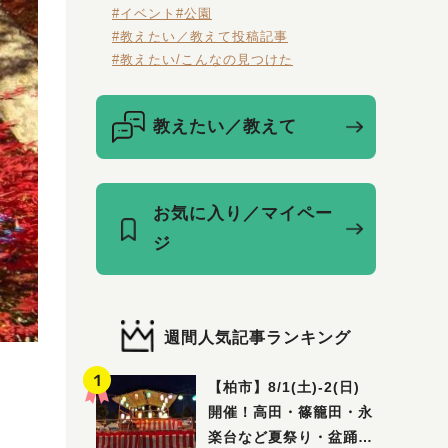
#イベント
#公園
#教えたい／教えて投稿記事
#教えたい/こんなの見つけた
教えたい／教えて
お気に入り／マイペー
ジ
週間人気記事ランキング
【柏市】8/1(土)‐2(日)
開催！高田・篠籠田・永
楽台など夏祭り・盆踊り