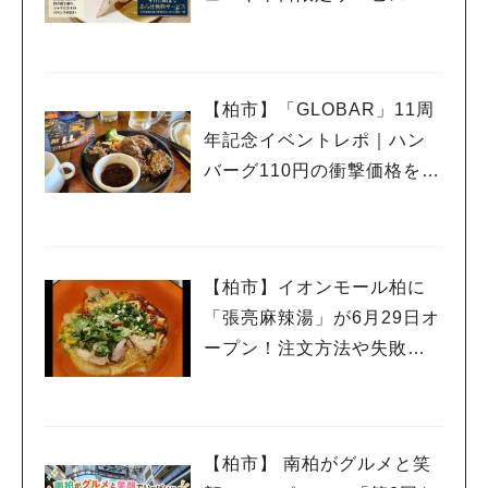
紹介
【柏市】「GLOBAR」11周
年記念イベントレポ｜ハン
バーグ110円の衝撃価格を体
験
【柏市】イオンモール柏に
「張亮麻辣湯」が6月29日オ
ープン！注文方法や失敗し
ないポイントレビュー
【柏市】 南柏がグルメと笑