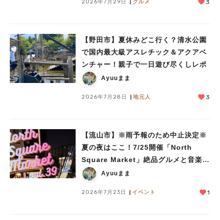
2026年7月29日
グルメ
3
【野田市】夏休みどこ行く？清水公園
で国内最大級アスレチック＆アクアベ
ンチャー！親子で一日遊び尽くしレポ
Ayuuまま
2026年7月28日
地元人
3
【流山市】※雨予報のため中止決定※
夏の夜はここ！7/25開催「North
Square Market」絶品グルメと音楽ラ
イブを楽しもう♪
Ayuuまま
2026年7月23日
イベント
1