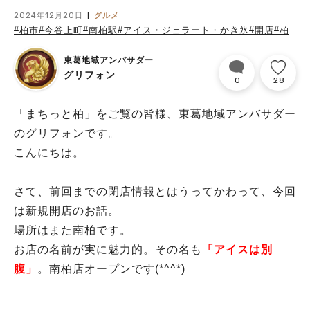
2024年12月20日
グルメ
#柏市
#今谷上町
#南柏駅
#アイス・ジェラート・かき氷
#開店
#柏
東葛地域アンバサダー
グリフォン
0
28
「まちっと柏」をご覧の皆様、東葛地域アンバサダー
のグリフォンです。
こんにちは。
さて、前回までの閉店情報とはうってかわって、今回
は新規開店のお話。
場所はまた南柏です。
お店の名前が実に魅力的。その名も
「アイスは別
腹」
。南柏店オープンです(*^^*)