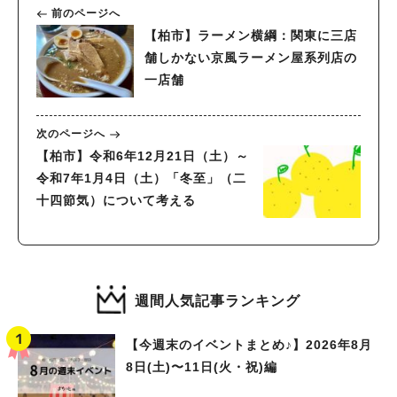
前のページへ
【柏市】ラーメン横綱：関東に三店
舗しかない京風ラーメン屋系列店の
一店舗
次のページへ
【柏市】令和6年12月21日（土）～
令和7年1月4日（土）「冬至」（二
十四節気）について考える
週間人気記事ランキング
【今週末のイベントまとめ♪】2026年8月
8日(土)〜11日(火・祝)編