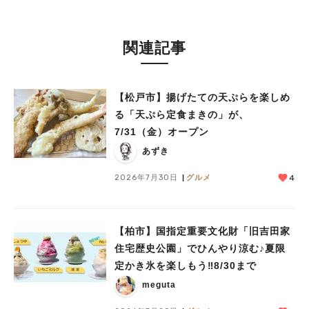
関連記事
【松戸市】揚げたての天ぷらを楽しめ
る「天ぷら定食まきの」が、
7/31（金）オープン
あずき
2026年7月30日
グルメ
4
人気のキーワード
#ラーメン
#ショッピング
#カフェ
#スイーツ
#パン
#カレー
#柏駅
【柏市】国指定重要文化財「旧吉田家
#イベント
#公園
#教えたい／教えて投稿記事
住宅歴史公園」でひんやり涼む♪夏限
#教えたい/こんなの見つけた
定かき氷を楽しもう‼︎8/30まで
meguta