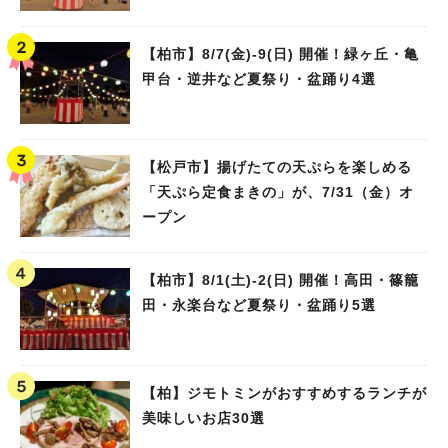
【柏市】8/7(金)‐9(日) 開催！緑ヶ丘・亀
甲台・逆井など夏祭り・盆踊り4選
【松戸市】揚げたての天ぷらを楽しめる
「天ぷら定食まきの」が、7/31（金）オ
ープン
【柏市】8/1(土)‐2(日) 開催！高田・篠籠
田・永楽台など夏祭り・盆踊り5選
【柏】ジモトミンがおすすめするランチが
美味しいお店30選