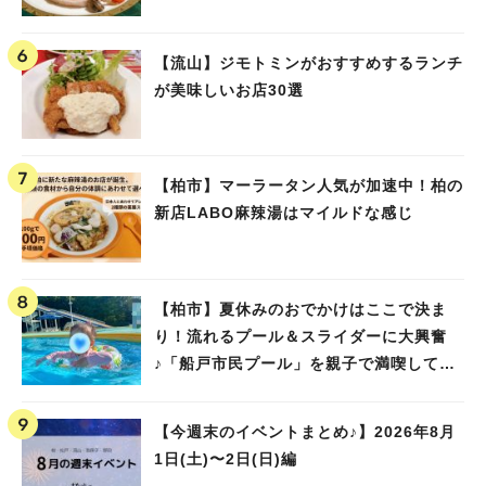
【流山】ジモトミンがおすすめするランチ
が美味しいお店30選
【柏市】マーラータン人気が加速中！柏の
新店LABO麻辣湯はマイルドな感じ
【柏市】夏休みのおでかけはここで決ま
り！流れるプール＆スライダーに大興奮
♪「船戸市民プール」を親子で満喫してき
ました！
【今週末のイベントまとめ♪】2026年8月
1日(土)〜2日(日)編