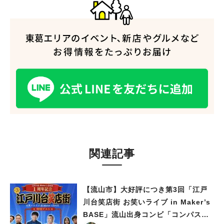
関連記事
人気のキーワード
#ラーメン
#ショッピング
#カフェ
#スイーツ
#パン
#カレー
#柏駅
#イベント
#公園
#教えたい／教えて投稿記事
【流山市】大好評につき第3回「江戸
#教えたい/こんなの見つけた
川台笑店街 お笑いライブ in Maker’s
BASE」流山出身コンビ「コンパス」