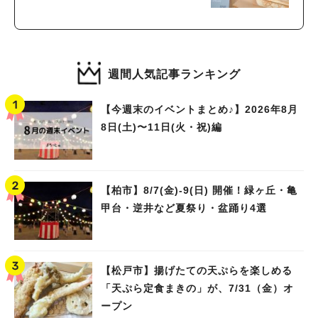
週間人気記事ランキング
【今週末のイベントまとめ♪】2026年8月
8日(土)〜11日(火・祝)編
【柏市】8/7(金)‐9(日) 開催！緑ヶ丘・亀
甲台・逆井など夏祭り・盆踊り4選
【松戸市】揚げたての天ぷらを楽しめる
「天ぷら定食まきの」が、7/31（金）オ
ープン