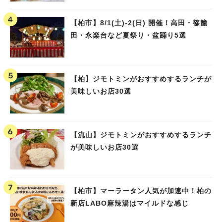
【柏市】8/1(土)‐2(日) 開催！高田・篠籠
田・永楽台など夏祭り・盆踊り5選
【柏】ジモトミンがおすすめするランチが
美味しいお店30選
【流山】ジモトミンがおすすめするランチ
が美味しいお店30選
【柏市】マーラータン人気が加速中！柏の
新店LABO麻辣湯はマイルドな感じ