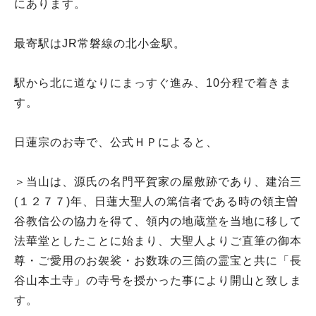
にあります。
最寄駅はJR常磐線の北小金駅。
駅から北に道なりにまっすぐ進み、10分程で着きま
す。
日蓮宗のお寺で、公式ＨＰによると、
＞当山は、源氏の名門平賀家の屋敷跡であり、建治三
(１２７７)年、日蓮大聖人の篤信者である時の領主曽
谷教信公の協力を得て、領内の地蔵堂を当地に移して
法華堂としたことに始まり、大聖人よりご直筆の御本
尊・ご愛用のお袈裟・お数珠の三箇の霊宝と共に「長
谷山本土寺」の寺号を授かった事により開山と致しま
す。