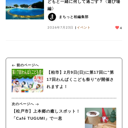
どもと一緒に何して過ごす？〈遊び場
編〉
まちっと柏編集部
2026年7月23日
イベント
4
前のページへ
【柏市】2月9日(日)に第17回に”第
17回わんぱくこども祭り”が開催さ
れますよ！
次のページへ
【松戸市】上本郷の癒しスポット！
「Café TUGUMI」で一息