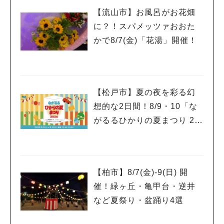
【流山市】お風呂がお花畑
に？！スパメッツァおおた
かで8/7(金)「花湯」開催！
【松戸市】夏の夜を彩る幻
想的な2日間！8/9・10「な
がるるひかりの夏まつり 20
26」が開催！子どもが喜ぶ
ワークショップや限定ヒー
ローショーも
【柏市】8/7(金)‐9(日) 開
催！緑ヶ丘・亀甲台・逆井
など夏祭り・盆踊り4選