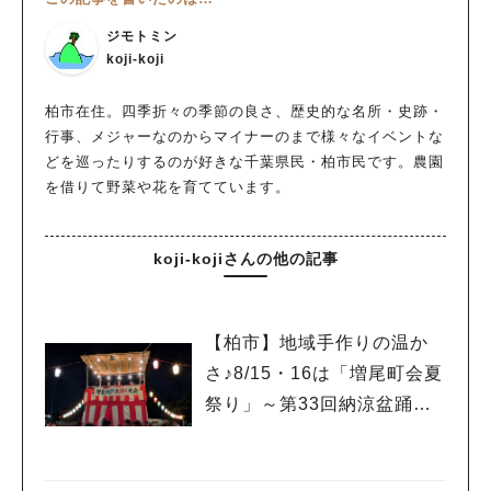
ジモトミン
koji-koji
柏市在住。四季折々の季節の良さ、歴史的な名所・史跡・
行事、メジャーなのからマイナーのまで様々なイベントな
どを巡ったりするのが好きな千葉県民・柏市民です。農園
を借りて野菜や花を育てています。
koji-kojiさんの他の記事
【柏市】地域手作りの温か
さ♪8/15・16は「増尾町会夏
祭り」～第33回納涼盆踊り
大会～開催！増尾音頭も！