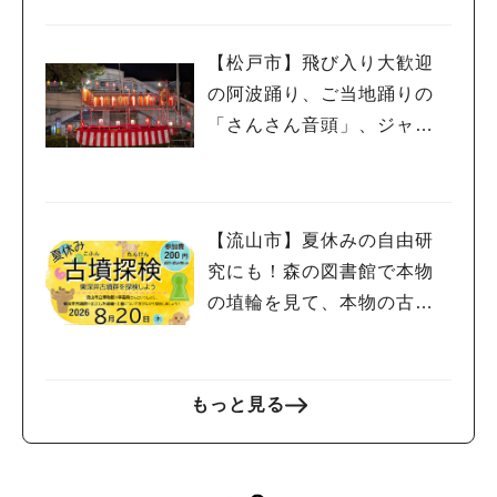
【松戸市】飛び入り大歓迎
の阿波踊り、ご当地踊りの
「さんさん音頭」、ジャ
ズ、キッチンカーも！「小
金宿まつり」8/28-30開催！
【流山市】夏休みの自由研
究にも！森の図書館で本物
の埴輪を見て、本物の古墳
を探検しよう♪
もっと見る