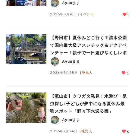
も登場！8/23（日）
Ayuuまま
2026年8月4日
イベント
1
【野田市】夏休みどこ行く？清水公園
で国内最大級アスレチック＆アクアベ
ンチャー！親子で一日遊び尽くしレポ
Ayuuまま
2026年7月28日
地元人
3
【流山市】クワガタ発見！水遊び・昆
虫探し♪子どもが夢中になる夏休み最
強スポット「野々下水辺公園」
Ayuuまま
2026年7月24日
地元人
6