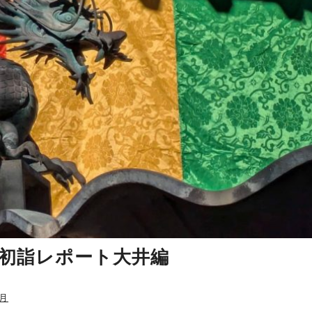
元旦初詣レポート大井編
月