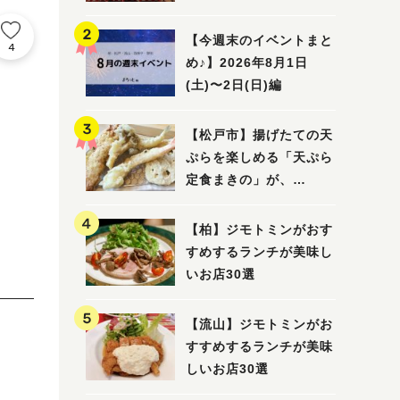
5選
【今週末のイベントまと
4
め♪】2026年8月1日
(土)〜2日(日)編
【松戸市】揚げたての天
ぷらを楽しめる「天ぷら
定食まきの」が、
7/31（金）オープン
【柏】ジモトミンがおす
すめするランチが美味し
いお店30選
【流山】ジモトミンがお
すすめするランチが美味
しいお店30選