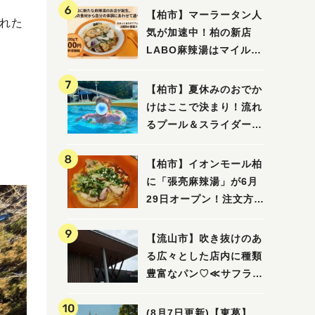
【柏市】マーラータン人
された
気が加速中！柏の新店
LABO麻辣湯はマイルド
な感じ
【柏市】夏休みのおでか
けはここで決まり！流れ
るプール＆スライダーに
大興奮♪「船戸市民プー
ル」を親子で満喫してき
【柏市】イオンモール柏
ました！
に「張亮麻辣湯」が6月
29日オープン！注文方法
や失敗しないポイントレ
ビュー
【流山市】吹き抜けのあ
る広々とした店内に種類
豊富なパン♡≪サフラン
丘の上店≫
(8月7日更新)【東葛】