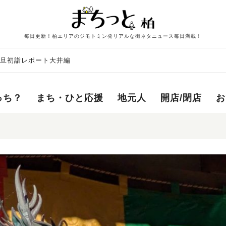
毎日更新！柏エリアのジモトミン発リアルな街ネタニュース毎日満載！
)元旦初詣レポート大井編
っち？
まち・ひと応援
地元人
開店/閉店
お