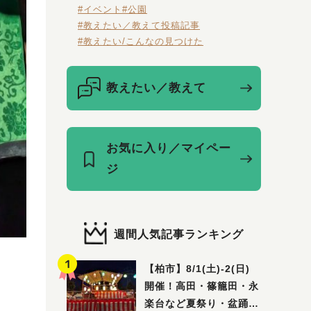
#イベント
#公園
#教えたい／教えて投稿記事
#教えたい/こんなの見つけた
教えたい／教えて
お気に入り／マイペー
ジ
週間人気記事ランキング
【柏市】8/1(土)‐2(日)
開催！高田・篠籠田・永
楽台など夏祭り・盆踊り