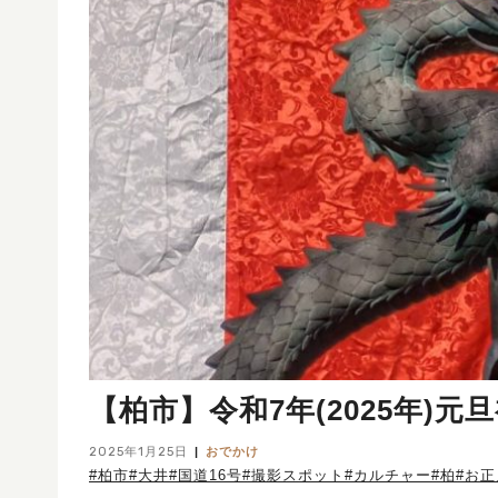
【柏市】令和7年(2025年)
2025年1月25日
おでかけ
#柏市
#大井
#国道16号
#撮影スポット
#カルチャー
#柏
#お正