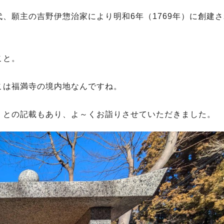
、願主の吉野伊惣治家により明和6年（1769年）に創建
こと。
こは福満寺の境内地なんですね。
」との記載もあり、よ～くお詣りさせていただきました。