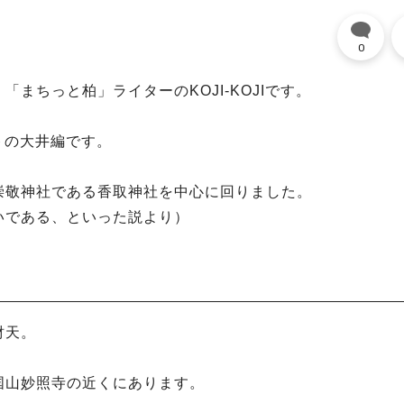
0
まちっと柏」ライターのKOJI-KOJIです。
トの大井編です。
崇敬神社である香取神社を中心に回りました。
いである、といった説より）
財天。
国山妙照寺の近くにあります。