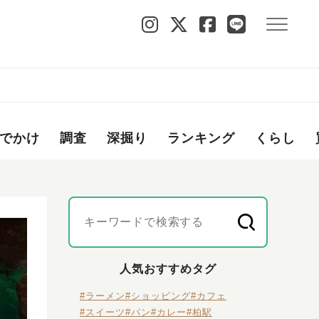
でかけ
調査
深掘り
ランキング
くらし
人気おすすめタグ
#ラーメン
#ショッピング
#カフェ
#スイーツ
#パン
#カレー
#柏駅