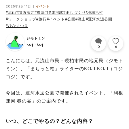
2025年2月11日
イベント
#流山市
#西深井
#東深井
#運河駅
#まちづくり/地域活性
#ワークショップ
#旅行
#イベント
#公園
#流山
#運河水辺公園
#ひなまつり
ジモトミン
koji-koji
0
6
こんにちは。元流山市民・現柏市民の地元民（ジモト
ミン）、「まちっと柏」ライターのKOJI-KOJI（コジ
コジ）です。
今回は、運河水辺公園で開催されるイベント、「利根
運河 春の宴」のご案内です。
いつ、どこでやるの？どんな内容？