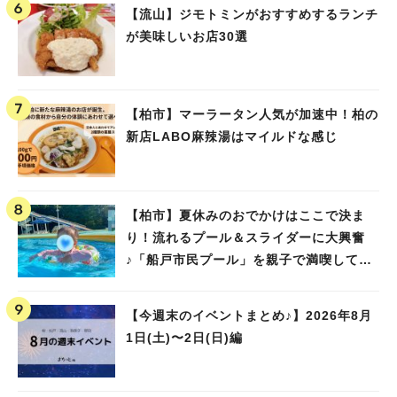
【流山】ジモトミンがおすすめするランチ
が美味しいお店30選
【柏市】マーラータン人気が加速中！柏の
新店LABO麻辣湯はマイルドな感じ
【柏市】夏休みのおでかけはここで決ま
り！流れるプール＆スライダーに大興奮
♪「船戸市民プール」を親子で満喫してき
ました！
【今週末のイベントまとめ♪】2026年8月
1日(土)〜2日(日)編