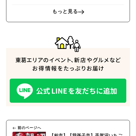
もっと見る
人気のキーワード
#ラーメン
#ショッピング
#カフェ
#スイーツ
#パン
#カレー
#柏駅
#イベント
#公園
#教えたい／教えて投稿記事
#教えたい/こんなの見つけた
前のページへ
【柏市】【我孫子市】手賀沼いちご