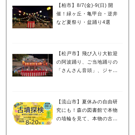
【柏市】8/7(金)‐9(日) 開
催！緑ヶ丘・亀甲台・逆井
など夏祭り・盆踊り4選
【松戸市】飛び入り大歓迎
の阿波踊り、ご当地踊りの
「さんさん音頭」、ジャ
ズ、キッチンカーも！「小
金宿まつり」8/28-30開催！
【流山市】夏休みの自由研
究にも！森の図書館で本物
の埴輪を見て、本物の古墳
を探検しよう♪