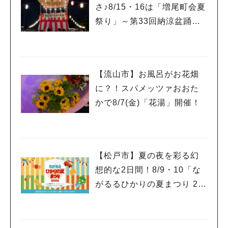
さ♪8/15・16は「増尾町会夏
祭り」～第33回納涼盆踊り
大会～開催！増尾音頭も！
【流山市】お風呂がお花畑
に？！スパメッツァおおた
かで8/7(金)「花湯」開催！
【松戸市】夏の夜を彩る幻
想的な2日間！8/9・10「な
がるるひかりの夏まつり 20
26」が開催！子どもが喜ぶ
ワークショップや限定ヒー
ローショーも