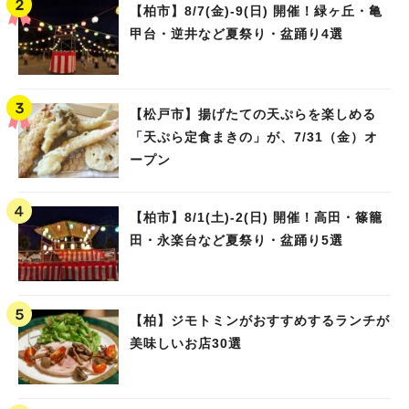
【柏市】8/7(金)‐9(日) 開催！緑ヶ丘・亀
甲台・逆井など夏祭り・盆踊り4選
【松戸市】揚げたての天ぷらを楽しめる
「天ぷら定食まきの」が、7/31（金）オ
ープン
【柏市】8/1(土)‐2(日) 開催！高田・篠籠
田・永楽台など夏祭り・盆踊り5選
【柏】ジモトミンがおすすめするランチが
美味しいお店30選