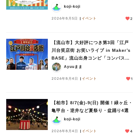
ークショップや限定ヒーローショーも
koji-koji
2026年8月5日
イベント
2
【流山市】大好評につき第3回「江戸
川台笑店街 お笑いライブ in Maker’s
BASE」流山出身コンビ「コンパス」
も登場！8/23（日）
Ayuuまま
2026年8月4日
イベント
1
【柏市】8/7(金)‐9(日) 開催！緑ヶ丘・
亀甲台・逆井など夏祭り・盆踊り4選
koji-koji
2026年8月4日
イベント
4