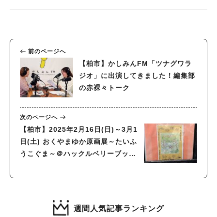
前のページへ
【柏市】かしみんFM「ツナグワラ
ジオ」に出演してきました！編集部
の赤裸々トーク
次のページへ
【柏市】2025年2月16日(日)～3月1
日(土) おくやまゆか原画展～たいふ
うこぐま～＠ハックルベリーブック
ス
週間人気記事ランキング