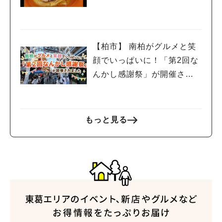
ないポイントレビュー
【柏市】 南柏がグルメと笑
顔でいっぱいに！「第2回な
んかし感謝祭」が開催され
ました
もっと見る
人気のキーワード
#ラーメン
#ショッピング
#カフェ
#スイーツ
#パン
#カレー
#柏駅