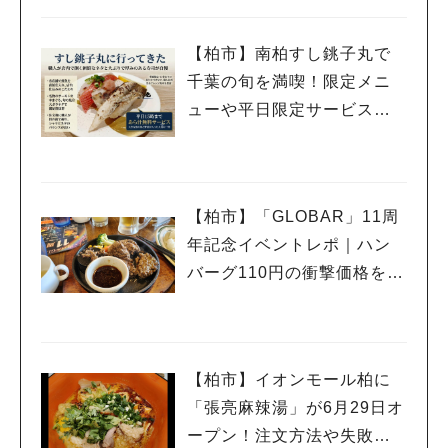
【柏市】南柏すし銚子丸で
千葉の旬を満喫！限定メニ
ューや平日限定サービスを
紹介
【柏市】「GLOBAR」11周
年記念イベントレポ｜ハン
バーグ110円の衝撃価格を体
験
【柏市】イオンモール柏に
「張亮麻辣湯」が6月29日オ
ープン！注文方法や失敗し