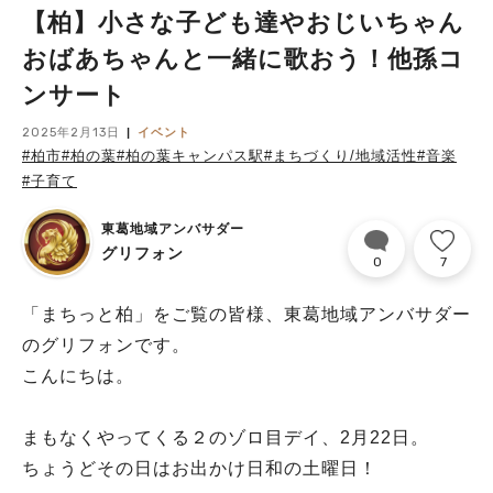
【柏】小さな子ども達やおじいちゃん
おばあちゃんと一緒に歌おう！他孫コ
ンサート
2025年2月13日
イベント
#柏市
#柏の葉
#柏の葉キャンパス駅
#まちづくり/地域活性
#音楽
#子育て
東葛地域アンバサダー
グリフォン
0
7
「まちっと柏」をご覧の皆様、東葛地域アンバサダー
のグリフォンです。
こんにちは。
まもなくやってくる２のゾロ目デイ、2月22日。
ちょうどその日はお出かけ日和の土曜日！