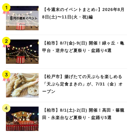
【今週末のイベントまとめ♪】2026年8月
8日(土)〜11日(火・祝)編
【柏市】8/7(金)‐9(日) 開催！緑ヶ丘・亀
甲台・逆井など夏祭り・盆踊り4選
【松戸市】揚げたての天ぷらを楽しめる
「天ぷら定食まきの」が、7/31（金）オ
ープン
【柏市】8/1(土)‐2(日) 開催！高田・篠籠
田・永楽台など夏祭り・盆踊り5選