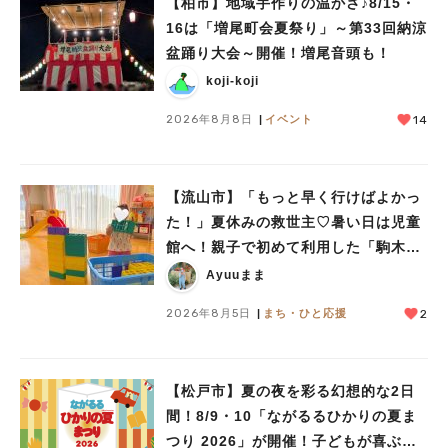
【柏市】地域手作りの温かさ♪8/15・
16は「増尾町会夏祭り」～第33回納涼
盆踊り大会～開催！増尾音頭も！
koji-koji
2026年8月8日
イベント
14
【流山市】「もっと早く行けばよかっ
た！」夏休みの救世主♡暑い日は児童
館へ！親子で初めて利用した「駒木台
児童館」レポート
Ayuuまま
2026年8月5日
まち・ひと応援
2
【松戸市】夏の夜を彩る幻想的な2日
間！8/9・10「ながるるひかりの夏ま
つり 2026」が開催！子どもが喜ぶワ