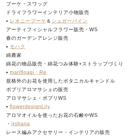
ブーケ・スワッグ
ドライフラワーインテリア小物販売
▪︎
レオニーブーケ
＆
シュガーバイン
アーティフィシャルフラワー販売・WS
春のガーデンアレンジ販売
▪︎
モハク
綿農家
綿花の物品販売・綿花つみ体験+ストラップづくり
▪︎
mariflnagi；Re
規格外のお花を使用したボタニカルキャンドル
ポプリアロマサシェの販売
アロマサシェ・ポプリWS
▪︎
flowerdesignLily
アロマオイルを使ったお花の石鹸やWS
・
irohana
レース編みアクセサリー・インテリアの販売