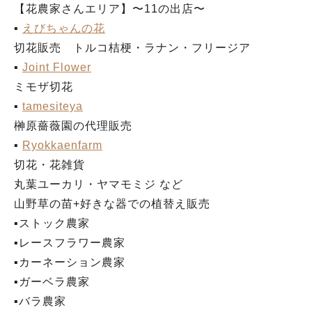
【花農家さんエリア】〜11の出店〜
▪︎
えびちゃんの花
切花販売 トルコ桔梗・ラナン・フリージア
▪︎
Joint Flower
ミモザ切花
▪︎
tamesiteya
榊原薔薇園の代理販売
▪︎
Ryokkaenfarm
切花・花雑貨
丸葉ユーカリ・ヤマモミジ など
山野草の苗+好きな器での植替え販売
▪︎ストック農家
▪︎レースフラワー農家
▪︎カーネーション農家
▪︎ガーベラ農家
▪︎バラ農家