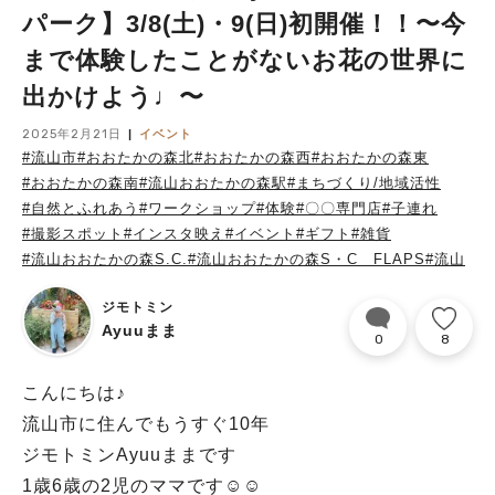
パーク】3/8(土)・9(日)初開催！！〜今
まで体験したことがないお花の世界に
出かけよう♩〜
2025年2月21日
イベント
#流山市
#おおたかの森北
#おおたかの森西
#おおたかの森東
#おおたかの森南
#流山おおたかの森駅
#まちづくり/地域活性
#自然とふれあう
#ワークショップ
#体験
#〇〇専門店
#子連れ
#撮影スポット
#インスタ映え
#イベント
#ギフト
#雑貨
#流山おおたかの森S.C.
#流山おおたかの森S・C FLAPS
#流山
ジモトミン
Ayuuまま
0
8
こんにちは♪
流山市に住んでもうすぐ10年
ジモトミンAyuuままです
1歳6歳の2児のママです☺︎☺︎