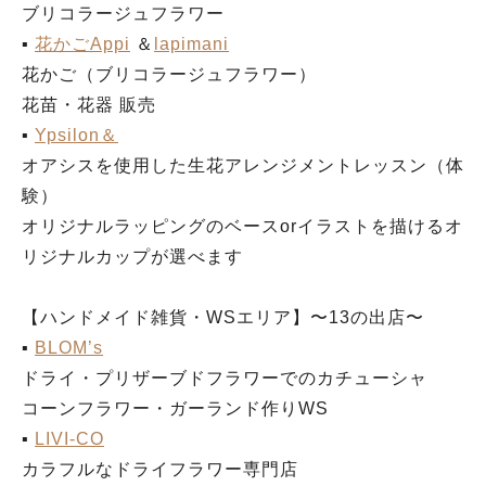
ブリコラージュフラワー
▪︎
花かごAppi
＆
lapimani
花かご（ブリコラージュフラワー）
花苗・花器 販売
▪︎
Ypsilon＆
オアシスを使用した生花アレンジメントレッスン（体
験）
オリジナルラッピングのベースorイラストを描けるオ
リジナルカップが選べます
【ハンドメイド雑貨・WSエリア】〜13の出店〜
▪︎
BLOM’s
ドライ・プリザーブドフラワーでのカチューシャ
コーンフラワー・ガーランド作りWS
▪︎
LIVI-CO
カラフルなドライフラワー専門店