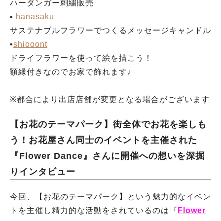
ハーダンガー刺繍販売
▪︎
hanasaku
サステナブルフラワーでつくるメッセージキャンドル
▪︎
shiooont
ドライフラワーを使って絵を描こう！
額縁付きなのでお家で飾れます♩
人気のキーワード
※都合により出店店舗が変更となる場合がございます
#ラーメン
#ショッピング
#カフェ
#スイーツ
#パン
#カレー
#柏駅
【お花のテーマパーク】街全体でお花を楽しも
#イベント
#公園
#教えたい／教えて投稿記事
#教えたい/こんなの見つけた
う！お花屋さん同士のイベントを主催された
『Flower Dance』さんに開催への想いを深掘
りインタビュー
今回、【お花のテーマパーク】という魅力的なイベン
トを主催し精力的な活動をされているのは『
Flower