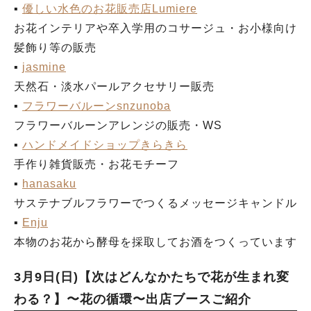
▪︎
優しい水色のお花販売店Lumiere
お花インテリアや卒入学用のコサージュ・お小様向け
髪飾り等の販売
▪︎
jasmine
天然石・淡水パールアクセサリー販売
▪︎
フラワーバルーンsnzunoba
フラワーバルーンアレンジの販売・WS
▪︎
ハンドメイドショップきらきら
手作り雑貨販売・お花モチーフ
▪︎
hanasaku
サステナブルフラワーでつくるメッセージキャンドル
▪︎
Enju
本物のお花から酵母を採取してお酒をつくっています
3月9日(日)【次はどんなかたちで花が生まれ変
わる？】〜花の循環〜出店ブースご紹介