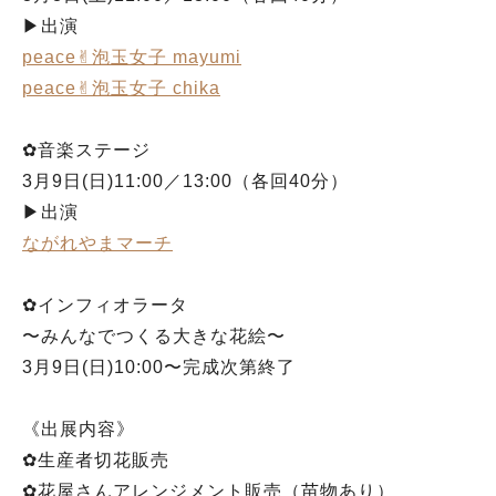
▶︎出演
peace✌︎泡玉女子 mayumi
peace✌︎泡玉女子 chika
✿音楽ステージ
3月9日(日)11:00／13:00（各回40分）
▶︎出演
ながれやまマーチ
✿インフィオラータ
〜みんなでつくる大きな花絵〜
3月9日(日)10:00〜完成次第終了
《出展内容》
✿生産者切花販売
✿花屋さんアレンジメント販売（苗物あり）