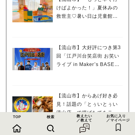
けばよかった！」夏休みの
救世主♡暑い日は児童館へ！
親子で初めて利用した「駒
木台児童館」レポート
【流山市】大好評につき第3
回「江戸川台笑店街 お笑い
ライブ in Maker’s BASE」
流山出身コンビ「コンパ
ス」も登場！8/23（日）
【流山市】からあげ好き必
見！話題の「とぅいとぅい
流山店」で揚げたてをテイ
教えたい
お気に入り
TOP
検索
／教えて
／マイページ
クアウトしてみた♡