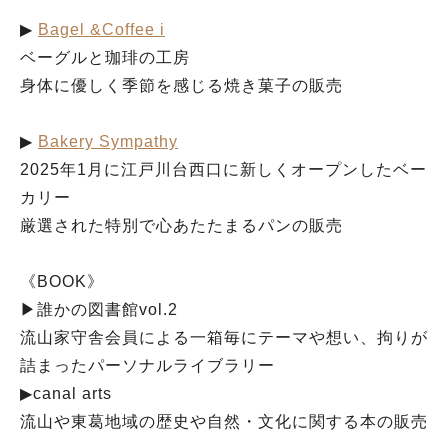
▶︎
Bagel &Coffee i
ベーグルと珈琲の工房
身体に優しく季節を感じる焼き菓子の販売
▶︎
Bakery Sympathy
2025年1月に江戸川台西口に新しくオープンしたベー
カリー
厳選された特別で心あたたまるパンの販売
《BOOK》
▶︎誰かの図書館vol.2
流山家守舎会員による一箱毎にテーマや想い、拘りが
詰まったパーソナルライブラリー
▶︎canal arts
流山や東葛地域の歴史や自然・文化に関する本の販売