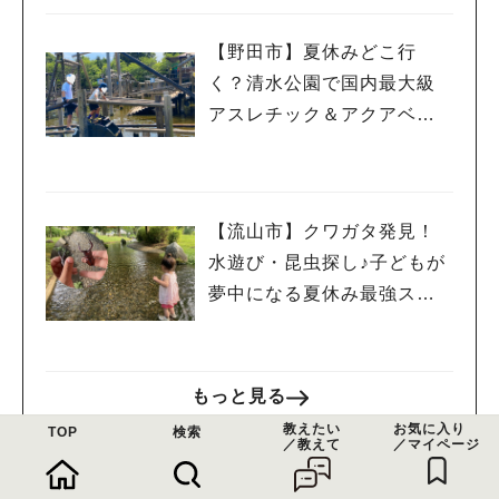
【野田市】夏休みどこ行
く？清水公園で国内最大級
アスレチック＆アクアベン
チャー！親子で一日遊び尽
くしレポ
【流山市】クワガタ発見！
水遊び・昆虫探し♪子どもが
夢中になる夏休み最強スポ
ット「野々下水辺公園」
もっと見る
教えたい
お気に入り
TOP
検索
／教えて
／マイページ