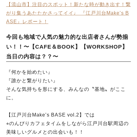
【流山市】注目のスポット！新たな時が動き出す！繋
がり集うあたたかさってイイ♩ 『江戸川台Make’s B
ASE』レポート！
今回も地域で人気の魅力的な出店者さんが勢揃
い！！〜【CAFE＆BOOK】【WORKSHOP】
当日の内容は？？〜
『何かを始めたい』
『誰かと繋がりたい』
そんな気持ちを形にする、みんなの〝基地〟がここ
に。
【江戸川台Make’s BASE vol.2】では
⭐︎のんびりカフェタイムをしながら江戸川台駅周辺の
美味しいグルメとの出会いも！！