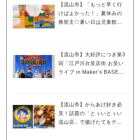
【流山市】「もっと早く行
けばよかった！」夏休みの
救世主♡暑い日は児童館へ！
親子で初めて利用した「駒
木台児童館」レポート
【流山市】大好評につき第3
回「江戸川台笑店街 お笑い
ライブ in Maker’s BASE」
流山出身コンビ「コンパ
ス」も登場！8/23（日）
【流山市】からあげ好き必
見！話題の「とぅいとぅい
流山店」で揚げたてをテイ
クアウトしてみた♡