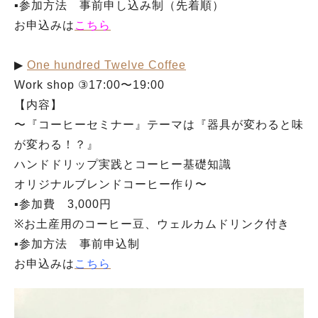
▪︎参加方法 事前申し込み制（先着順）
お申込みは
こちら
▶︎
One hundred Twelve Coffee
Work shop ③17:00〜19:00
【内容】
〜『コーヒーセミナー』テーマは『器具が変わると味
人気のキーワード
が変わる！？』
#ラーメン
#ショッピング
#カフェ
#スイーツ
#パン
#カレー
#柏駅
ハンドドリップ実践とコーヒー基礎知識
#イベント
#公園
#教えたい／教えて投稿記事
オリジナルブレンドコーヒー作り〜
#教えたい/こんなの見つけた
▪︎参加費 3,000円
※お土産用のコーヒー豆、ウェルカムドリンク付き
▪︎参加方法 事前申込制
お申込みは
こちら