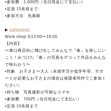
▪︎参加費 1,000円（当日現金にて支払い）
▪︎定員 15名様まで
▪︎参加方法 先着順
▶︎
naNimono
Work shop ②13:00〜16:00
【内容】
〜東口商店街に飛び出してみんなで『春』を探しにい
こう！みつけた『春』の写真をデコって作品をみんな
で味わおう〜
▪︎対象 お子さま〜大人（未就学児や低学年等、サポ
ートが必要なお子さまの場合は保護者同伴でご参加く
ださい）
▪︎持ち物 写真撮影が可能なスマホ
▪︎参加費 700円（当日現金にて支払い）
▪︎定員 10名様まで