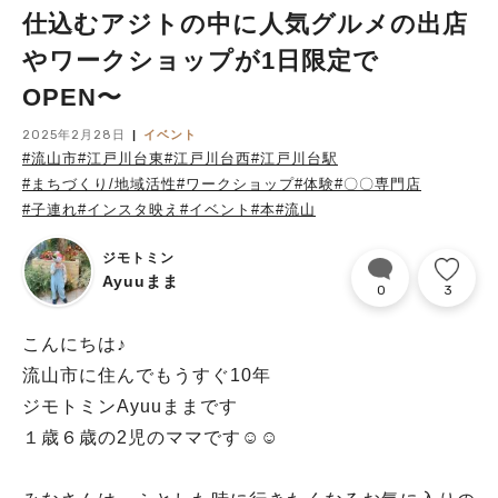
仕込むアジトの中に人気グルメの出店
やワークショップが1日限定で
OPEN〜
2025年2月28日
イベント
#流山市
#江戸川台東
#江戸川台西
#江戸川台駅
#まちづくり/地域活性
#ワークショップ
#体験
#〇〇専門店
#子連れ
#インスタ映え
#イベント
#本
#流山
ジモトミン
Ayuuまま
0
3
こんにちは♪
流山市に住んでもうすぐ10年
ジモトミンAyuuままです
１歳６歳の2児のママです☺︎☺︎