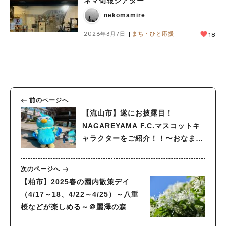
ネマ旬報シアター
nekomamire
2026年3月7日
まち・ひと応援
18
前のページへ
【流山市】遂にお披露目！
NAGAREYAMA F.C.マスコットキ
ャラクターをご紹介！！〜おなまえ
大募集は4/18(金)まで〜
次のページへ
【柏市】2025春の園内散策デイ
（4/17～18、4/22～4/25）～八重
桜などが楽しめる～＠麗澤の森