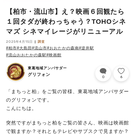
【柏市・流山市】え？映画６回観たら
１回タダが終わっちゃう？TOHOシネ
マズ シネマイレージがリニューアル
2025年4月15日
調査
#柏市
#大島田
#流山市
#おおたかの森南
#逆井駅
#流山おおたかの森駅
#映画館
東葛地域アンバサダー
グリフォン
0
6
「まちっと柏」をご覧の皆様、東葛地域アンバサダー
のグリフォンです。
こんにちは。
突然ですがまちっと柏をご覧の皆さん、映画は映画館
で観ますか？それともテレビやサブスクで見ますか？