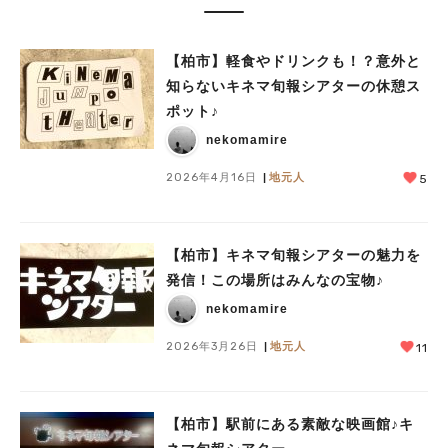
【柏市】軽食やドリンクも！？意外と
知らないキネマ旬報シアターの休憩ス
ポット♪
nekomamire
2026年4月16日
地元人
5
【柏市】キネマ旬報シアターの魅力を
発信！この場所はみんなの宝物♪
nekomamire
2026年3月26日
地元人
11
【柏市】駅前にある素敵な映画館♪キ