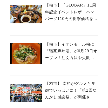
【柏市】「GLOBAR」11周
年記念イベントレポ｜ハン
バーグ110円の衝撃価格を体
験
【柏市】イオンモール柏に
「張亮麻辣湯」が6月29日オ
ープン！注文方法や失敗し
ないポイントレビュー
【柏市】 南柏がグルメと笑
顔でいっぱいに！「第2回な
んかし感謝祭」が開催され
ました