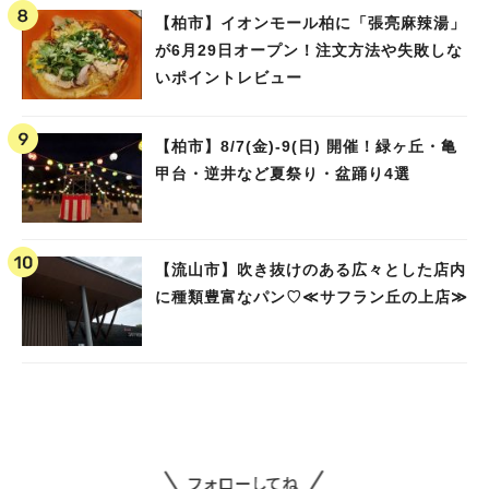
【柏市】イオンモール柏に「張亮麻辣湯」
が6月29日オープン！注文方法や失敗しな
いポイントレビュー
【柏市】8/7(金)‐9(日) 開催！緑ヶ丘・亀
甲台・逆井など夏祭り・盆踊り4選
【流山市】吹き抜けのある広々とした店内
に種類豊富なパン♡≪サフラン丘の上店≫