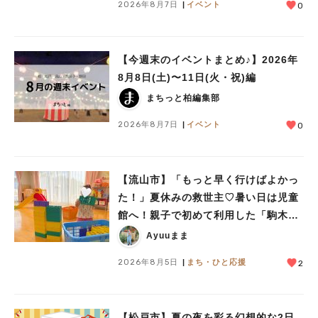
2026年8月7日
イベント
0
【今週末のイベントまとめ♪】2026年
8月8日(土)〜11日(火・祝)編
まちっと柏編集部
2026年8月7日
イベント
0
【流山市】「もっと早く行けばよかっ
た！」夏休みの救世主♡暑い日は児童
館へ！親子で初めて利用した「駒木台
児童館」レポート
Ayuuまま
2026年8月5日
まち・ひと応援
2
【松戸市】夏の夜を彩る幻想的な2日