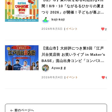
間！8/9・10「ながるるひかりの夏ま
つり 2026」が開催！子どもが喜ぶワ
ークショップや限定ヒーローショーも
koji-koji
2026年8月5日
イベント
2
【流山市】大好評につき第3回「江戸
川台笑店街 お笑いライブ in Maker’s
BASE」流山出身コンビ「コンパス」
も登場！8/23（日）
Ayuuまま
2026年8月4日
イベント
1
前のページへ