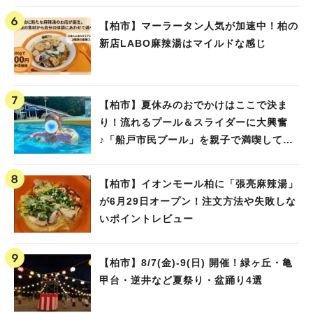
【柏市】マーラータン人気が加速中！柏の
新店LABO麻辣湯はマイルドな感じ
【柏市】夏休みのおでかけはここで決ま
り！流れるプール＆スライダーに大興奮
♪「船戸市民プール」を親子で満喫してき
ました！
【柏市】イオンモール柏に「張亮麻辣湯」
が6月29日オープン！注文方法や失敗しな
いポイントレビュー
【柏市】8/7(金)‐9(日) 開催！緑ヶ丘・亀
甲台・逆井など夏祭り・盆踊り4選