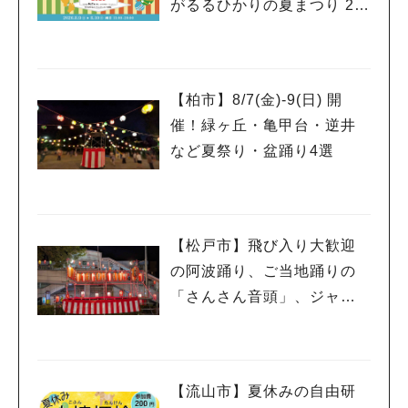
がるるひかりの夏まつり 20
26」が開催！子どもが喜ぶ
ワークショップや限定ヒー
ローショーも
【柏市】8/7(金)‐9(日) 開
催！緑ヶ丘・亀甲台・逆井
など夏祭り・盆踊り4選
【松戸市】飛び入り大歓迎
の阿波踊り、ご当地踊りの
「さんさん音頭」、ジャ
ズ、キッチンカーも！「小
人気のキーワード
金宿まつり」8/28-30開催！
#ラーメン
#ショッピング
#カフェ
#スイーツ
#パン
#カレー
#柏駅
【流山市】夏休みの自由研
#イベント
#公園
#教えたい／教えて投稿記事