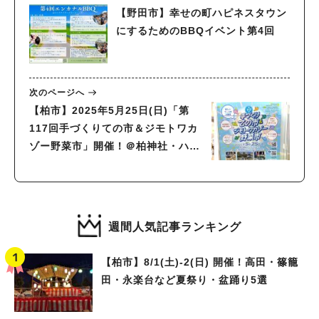
【野田市】幸せの町ハピネスタウン
にするためのBBQイベント第4回
次のページへ
【柏市】2025年5月25日(日)「第
117回手づくりての市＆ジモトワカ
ゾー野菜市」開催！＠柏神社・ハウ
ディモール
週間人気記事ランキング
【柏市】8/1(土)‐2(日) 開催！高田・篠籠
田・永楽台など夏祭り・盆踊り5選