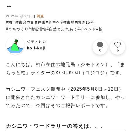
～
2025年5月23日
調査
#柏市
#東台本町
#戸張
#名戸ケ谷
#東柏
#国道16号
#まちづくり/地域活性
#自然とふれあう
#イベント
#柏
ジモトミン
koji-koji
0
6
こんにちは。柏市在住の地元民（ジモトミン）、「ま
ちっと柏」ライターのKOJI-KOJI（コジコジ）です。
カシニワ・フェスタ期間中（2025年5月8日～12日）
に開催されたカシニワ・ワードラリーに参加し、やっ
てみたので、今回はそのご報告レポートです。
カシニワ・ワードラリーの答えは、、、