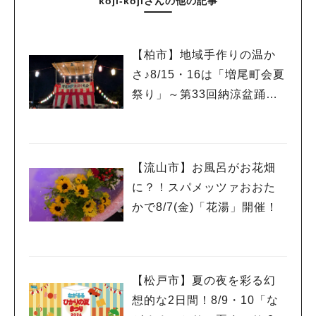
koji-kojiさんの他の記事
【柏市】地域手作りの温か
さ♪8/15・16は「増尾町会夏
祭り」～第33回納涼盆踊り
大会～開催！増尾音頭も！
【流山市】お風呂がお花畑
に？！スパメッツァおおた
かで8/7(金)「花湯」開催！
【松戸市】夏の夜を彩る幻
想的な2日間！8/9・10「な