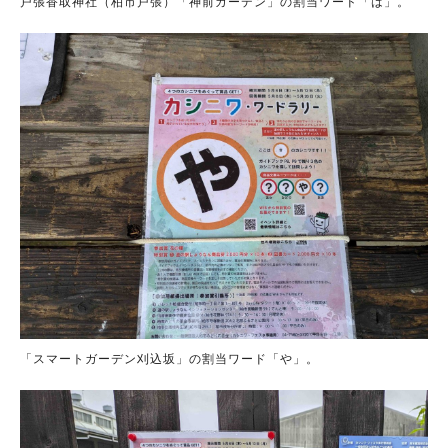
戸張香取神社（柏市戸張）「神前ガーデン」の割当ワード「は」。
「スマートガーデン刈込坂」の割当ワード「や」。