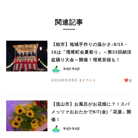
関連記事
【柏市】地域手作りの温かさ♪8/15・
16は「増尾町会夏祭り」～第33回納涼
盆踊り大会～開催！増尾音頭も！
koji-koji
2026年8月8日
イベント
0
【流山市】お風呂がお花畑に？！スパ
メッツァおおたかで8/7(金)「花湯」開
催！
koji-koji