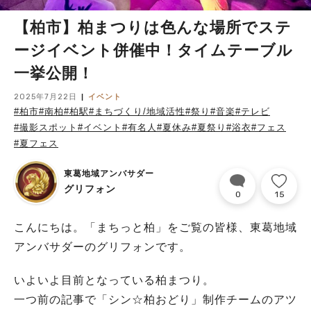
【柏市】柏まつりは色んな場所でステ
ージイベント併催中！タイムテーブル
一挙公開！
2025年7月22日
イベント
#柏市
#南柏
#柏駅
#まちづくり/地域活性
#祭り
#音楽
#テレビ
#撮影スポット
#イベント
#有名人
#夏休み
#夏祭り
#浴衣
#フェス
#夏フェス
東葛地域アンバサダー
グリフォン
0
15
こんにちは。「まちっと柏」をご覧の皆様、東葛地域
アンバサダーのグリフォンです。
いよいよ目前となっている柏まつり。
一つ前の記事で「シン☆柏おどり」制作チームのアツ