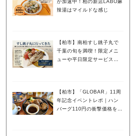
が加速中！柏の新店LABO麻
辣湯はマイルドな感じ
【柏市】南柏すし銚子丸で
千葉の旬を満喫！限定メニ
ューや平日限定サービスを
紹介
【柏市】「GLOBAR」11周
年記念イベントレポ｜ハン
バーグ110円の衝撃価格を体
験