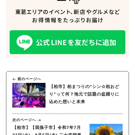
人気のキーワード
#ラーメン
#ショッピング
#カフェ
#スイーツ
#パン
#カレー
#柏駅
#イベント
#公園
#教えたい／教えて投稿記事
#教えたい/こんなの見つけた
前のページへ
【柏市】柏まつりの“シン☆柏おど
り”って何？地元で話題の盆踊りに
込めた想いと未来
次のページへ
【柏市】【我孫子市】令和7年7月