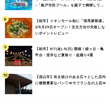
♪「船戸市民プール」を親子で満喫してき
ました！
【柏市】イオンモール柏に「張亮麻辣湯」
が6月29日オープン！注文方法や失敗しな
いポイントレビュー
【柏市】8/7(金)‐9(日) 開催！緑ヶ丘・亀
甲台・逆井など夏祭り・盆踊り4選
【流山市】吹き抜けのある広々とした店内
に種類豊富なパン♡≪サフラン丘の上店≫