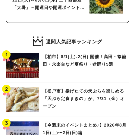
22日(火)～8月6日(水) 二十四節気
「大暑」～開運日や開運ポイント
は？～
週間人気記事ランキング
【柏市】8/1(土)‐2(日) 開催！高田・篠籠
田・永楽台など夏祭り・盆踊り5選
【松戸市】揚げたての天ぷらを楽しめる
「天ぷら定食まきの」が、7/31（金）オ
ープン
【今週末のイベントまとめ♪】2026年8月
1日(土)〜2日(日)編