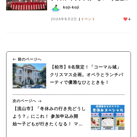
つり」8/28-30開催！
koji-koji
2026年8月2日
イベント
4
前のページへ
【柏市】8名限定！「コーマル城」
クリスマス企画。オペラとランチパ
ーティで優雅なひとときを！
次のページへ
【流山市】「冬休みの行き先どうし
よう？」にこれ！ 参加申込み開
始〜子どもが行きたくなる！ ママ
も助かる〜【冬休みスペシャル】開