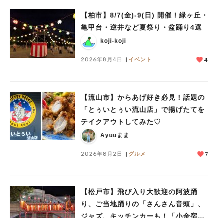
【柏市】8/7(金)‐9(日) 開催！緑ヶ丘・
亀甲台・逆井など夏祭り・盆踊り4選
koji-koji
2026年8月4日
イベント
4
【流山市】からあげ好き必見！話題の
「とぅいとぅい流山店」で揚げたてを
テイクアウトしてみた♡
Ayuuまま
2026年8月2日
グルメ
7
【松戸市】飛び入り大歓迎の阿波踊
り、ご当地踊りの「さんさん音頭」、
ジャズ、キッチンカーも！「小金宿ま