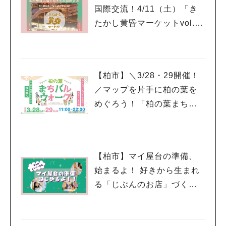
国際交流！4/11（土）「き
たかし黄昏マーケットvol.
3」開催！
【柏市】＼3/28・29開催！
／マップを片手に柏の葉を
めぐろう！「柏の葉まちバ
ルウォーク」
【柏市】マイ屋台の準備、
始まるよ！ 好きから生まれ
る「じぶんのお店」づく
人気のキーワード
り。第6期メンバー募集スタ
#ラーメン
#ショッピング
#カフェ
#スイーツ
#パン
#カレー
#柏駅
ート！
#イベント
#公園
#教えたい／教えて投稿記事