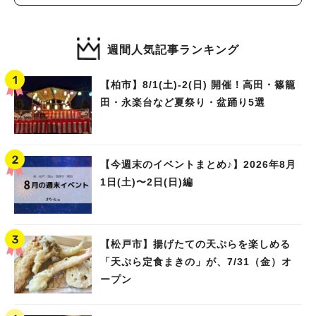
催！
週間人気記事ランキング
【柏市】8/1(土)‐2(日) 開催！高田・篠籠
田・永楽台など夏祭り・盆踊り5選
【今週末のイベントまとめ♪】2026年8月
1日(土)〜2日(日)編
【松戸市】揚げたての天ぷらを楽しめる
「天ぷら定食まきの」が、7/31（金）オ
ープン