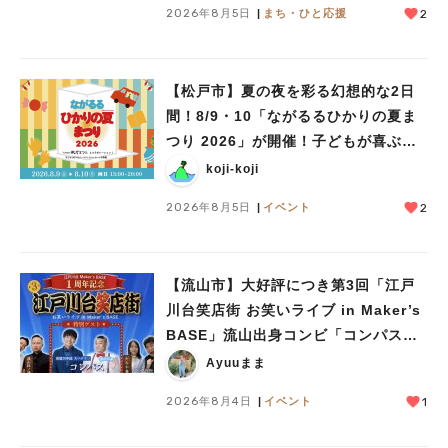
2026年8月5日
まち・ひと応援
2
【松戸市】夏の夜を彩る幻想的な2日
間！8/9・10「ながるるひかりの夏ま
つり 2026」が開催！子どもが喜ぶワ
ークショップや限定ヒーローショーも
koji-koji
2026年8月5日
イベント
2
【流山市】大好評につき第3回「江戸
川台笑店街 お笑いライブ in Maker’s
BASE」流山出身コンビ「コンパス」
も登場！8/23（日）
Ayuuまま
2026年8月4日
イベント
1