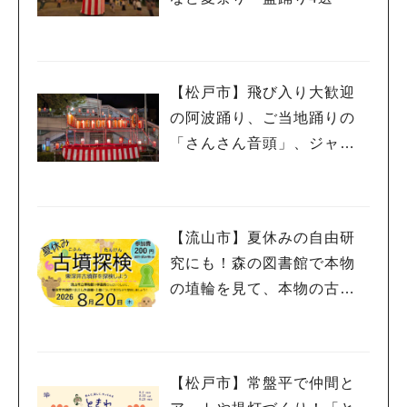
【松戸市】飛び入り大歓迎
の阿波踊り、ご当地踊りの
「さんさん音頭」、ジャ
ズ、キッチンカーも！「小
金宿まつり」8/28-30開催！
【流山市】夏休みの自由研
究にも！森の図書館で本物
の埴輪を見て、本物の古墳
を探検しよう♪
【松戸市】常盤平で仲間と