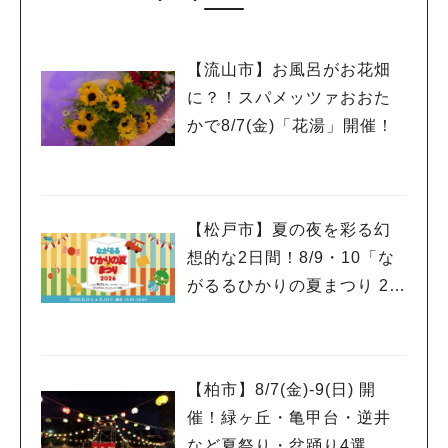
【流山市】お風呂がお花畑
に？！スパメッツァおおた
かで8/7(金)「花湯」開催！
【松戸市】夏の夜を彩る幻
想的な2日間！8/9・10「な
がるるひかりの夏まつり 20
26」が開催！子どもが喜ぶ
ワークショップや限定ヒー
ローショーも
【柏市】8/7(金)‐9(日) 開
催！緑ヶ丘・亀甲台・逆井
など夏祭り・盆踊り4選