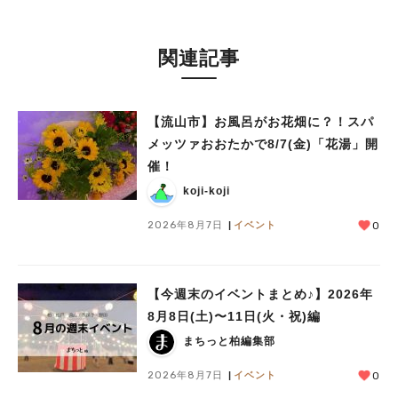
関連記事
【流山市】お風呂がお花畑に？！スパ
メッツァおおたかで8/7(金)「花湯」開
催！
koji-koji
2026年8月7日
イベント
0
【今週末のイベントまとめ♪】2026年
8月8日(土)〜11日(火・祝)編
まちっと柏編集部
人気のキーワード
2026年8月7日
イベント
0
#ラーメン
#ショッピング
#カフェ
#スイーツ
#パン
#カレー
#柏駅