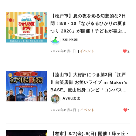
#イベント
#公園
#教えたい／教えて投稿記事
#教えたい/こんなの見つけた
【松戸市】夏の夜を彩る幻想的な2日
間！8/9・10「ながるるひかりの夏ま
つり 2026」が開催！子どもが喜ぶワ
ークショップや限定ヒーローショーも
koji-koji
2026年8月5日
イベント
2
【流山市】大好評につき第3回「江戸
川台笑店街 お笑いライブ in Maker’s
BASE」流山出身コンビ「コンパス」
も登場！8/23（日）
Ayuuまま
2026年8月4日
イベント
1
【柏市】8/7(金)‐9(日) 開催！緑ヶ丘・