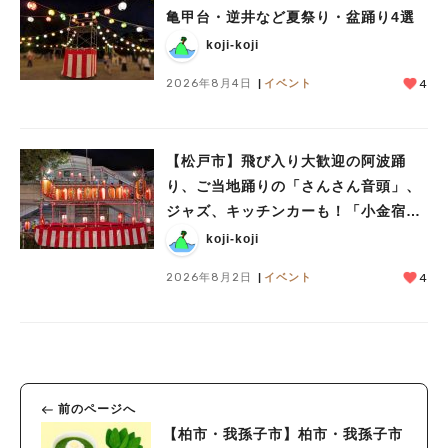
亀甲台・逆井など夏祭り・盆踊り4選
koji-koji
2026年8月4日
イベント
4
【松戸市】飛び入り大歓迎の阿波踊
り、ご当地踊りの「さんさん音頭」、
ジャズ、キッチンカーも！「小金宿ま
つり」8/28-30開催！
koji-koji
2026年8月2日
イベント
4
前のページへ
【柏市・我孫子市】柏市・我孫子市