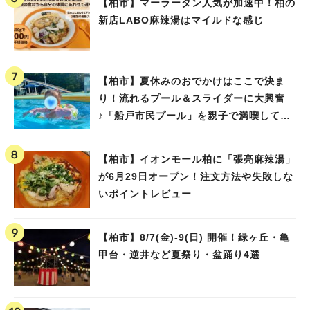
【柏市】マーラータン人気が加速中！柏の
新店LABO麻辣湯はマイルドな感じ
【柏市】夏休みのおでかけはここで決ま
り！流れるプール＆スライダーに大興奮
♪「船戸市民プール」を親子で満喫してき
ました！
【柏市】イオンモール柏に「張亮麻辣湯」
が6月29日オープン！注文方法や失敗しな
いポイントレビュー
【柏市】8/7(金)‐9(日) 開催！緑ヶ丘・亀
甲台・逆井など夏祭り・盆踊り4選