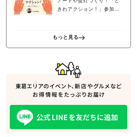
アートや提灯づくり！「と
きわアクション！」参加者
募集中！8/2(日),22(土),23
(日)開催！
もっと見る