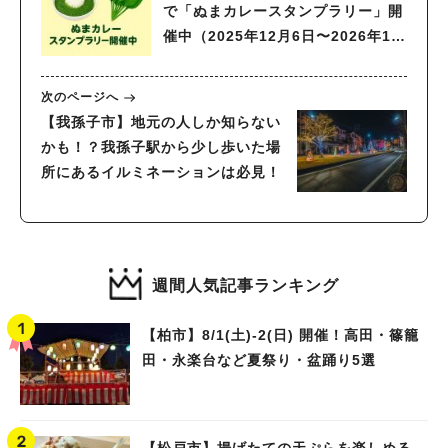
で「ぬまカレースタンプラリー」開
催中（2025年12月6日〜2026年1月
18日）
次のページへ
【我孫子市】地元の人しか知らない
かも！？我孫子駅から少し歩いた場
所にあるイルミネーションは必見！
週間人気記事ランキング
【柏市】8/1(土)‐2(日) 開催！高田・篠籠
田・永楽台など夏祭り・盆踊り5選
【松戸市】揚げたての天ぷらを楽しめる