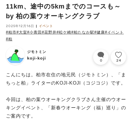
11km、途中の5kmまでのコースも～
by 柏の葉ウオーキングクラブ
2025年12月16日
イベント
#柏市
#大室
#小青田
#花野井
#松ケ崎
#柏たなか駅
#健康
#イベント
#柏
ジモトミン
koji-koji
0
24
こんにちは。柏市在住の地元民（ジモトミン）、「ま
ちっと柏」ライターのKOJI-KOJI（コジコジ）です。
今回は、柏の葉ウオーキングクラブさん主催のウオー
キングイベント、「新春ウオーキング（福）巡り」の
ご案内です。