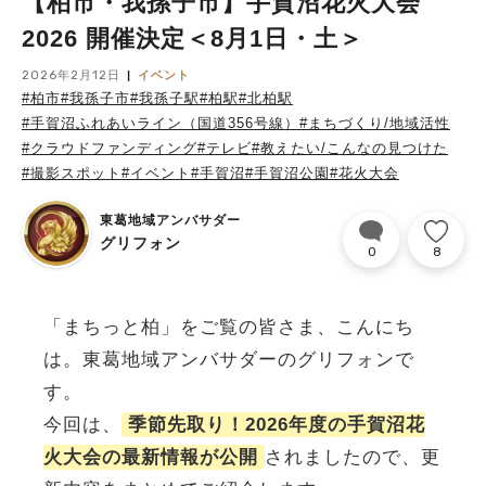
【柏市・我孫子市】手賀沼花火大会
2026 開催決定＜8月1日・土＞
2026年2月12日
イベント
#柏市
#我孫子市
#我孫子駅
#柏駅
#北柏駅
#手賀沼ふれあいライン（国道356号線）
#まちづくり/地域活性
#クラウドファンディング
#テレビ
#教えたい/こんなの見つけた
#撮影スポット
#イベント
#手賀沼
#手賀沼公園
#花火大会
東葛地域アンバサダー
グリフォン
0
8
「まちっと柏」をご覧の皆さま、こんにち
は。東葛地域アンバサダーのグリフォンで
す。
今回は、
季節先取り！2026年度の手賀沼花
火大会の最新情報が公開
されましたので、更