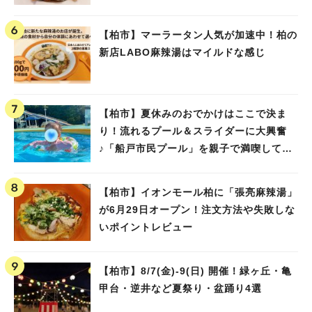
【柏市】マーラータン人気が加速中！柏の
新店LABO麻辣湯はマイルドな感じ
【柏市】夏休みのおでかけはここで決ま
り！流れるプール＆スライダーに大興奮
♪「船戸市民プール」を親子で満喫してき
ました！
【柏市】イオンモール柏に「張亮麻辣湯」
が6月29日オープン！注文方法や失敗しな
いポイントレビュー
【柏市】8/7(金)‐9(日) 開催！緑ヶ丘・亀
甲台・逆井など夏祭り・盆踊り4選