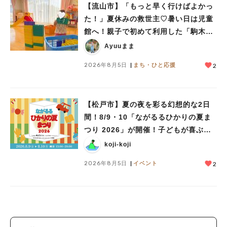
【流山市】「もっと早く行けばよかっ
た！」夏休みの救世主♡暑い日は児童
館へ！親子で初めて利用した「駒木台
児童館」レポート
Ayuuまま
2026年8月5日
まち・ひと応援
2
【松戸市】夏の夜を彩る幻想的な2日
間！8/9・10「ながるるひかりの夏ま
つり 2026」が開催！子どもが喜ぶワ
ークショップや限定ヒーローショーも
koji-koji
2026年8月5日
イベント
2