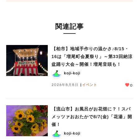
関連記事
【柏市】地域手作りの温かさ♪8/15・
16は「増尾町会夏祭り」～第33回納涼
盆踊り大会～開催！増尾音頭も！
koji-koji
2026年8月8日
イベント
0
【流山市】お風呂がお花畑に？！スパ
メッツァおおたかで8/7(金)「花湯」開
催！
koji-koji