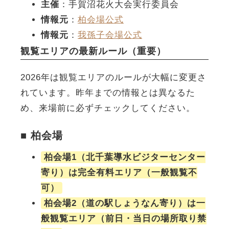
主催
：手賀沼花火大会実行委員会
情報元
：
柏会場公式
情報元
：
我孫子会場公式
観覧エリアの最新ルール（重要）
2026年は観覧エリアのルールが大幅に変更さ
れています。昨年までの情報とは異なるた
め、来場前に必ずチェックしてください。
■ 柏会場
柏会場1（北千葉導水ビジターセンター
寄り）は完全有料エリア（一般観覧不
可）
柏会場2（道の駅しょうなん寄り）は一
般観覧エリア（前日・当日の場所取り禁