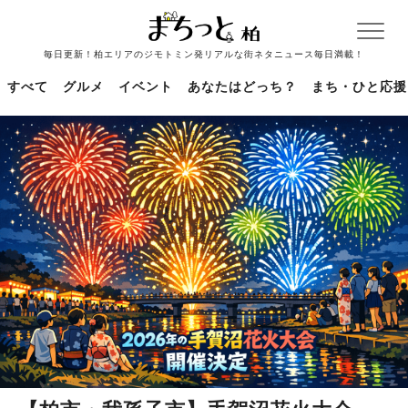
毎日更新！柏エリアのジモトミン発リアルな街ネタニュース毎日満載！
すべて
グルメ
イベント
あなたはどっち？
まち・ひと応援