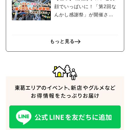
顔でいっぱいに！「第2回な
んかし感謝祭」が開催され
ました
もっと見る
人気のキーワード
#ラーメン
#ショッピング
#カフェ
#スイーツ
#パン
#カレー
#柏駅
#イベント
#公園
#教えたい／教えて投稿記事
#教えたい/こんなの見つけた