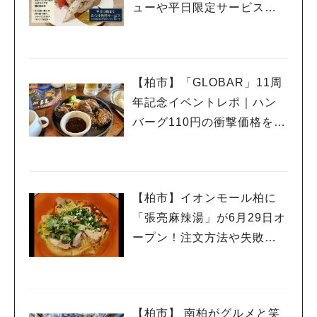
ューや平日限定サービスを
紹介
【柏市】「GLOBAR」11周
年記念イベントレポ｜ハン
バーグ110円の衝撃価格を体
験
【柏市】イオンモール柏に
「張亮麻辣湯」が6月29日オ
ープン！注文方法や失敗し
ないポイントレビュー
【柏市】 南柏がグルメと笑