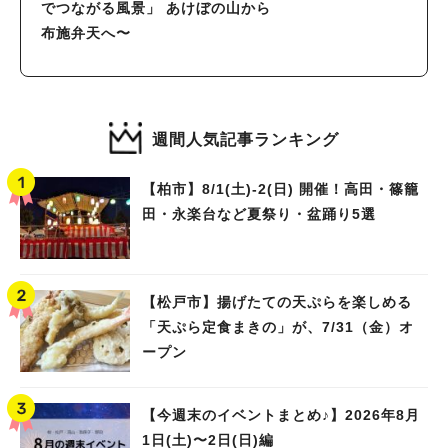
でつながる風景」 あけぼの山から
布施弁天へ〜
週間人気記事ランキング
【柏市】8/1(土)‐2(日) 開催！高田・篠籠
田・永楽台など夏祭り・盆踊り5選
【松戸市】揚げたての天ぷらを楽しめる
「天ぷら定食まきの」が、7/31（金）オ
ープン
【今週末のイベントまとめ♪】2026年8月
1日(土)〜2日(日)編