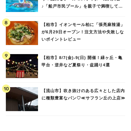
♪「船戸市民プール」を親子で満喫してき
ました！
【柏市】イオンモール柏に「張亮麻辣湯」
が6月29日オープン！注文方法や失敗しな
いポイントレビュー
【柏市】8/7(金)‐9(日) 開催！緑ヶ丘・亀
甲台・逆井など夏祭り・盆踊り4選
【流山市】吹き抜けのある広々とした店内
に種類豊富なパン♡≪サフラン丘の上店≫