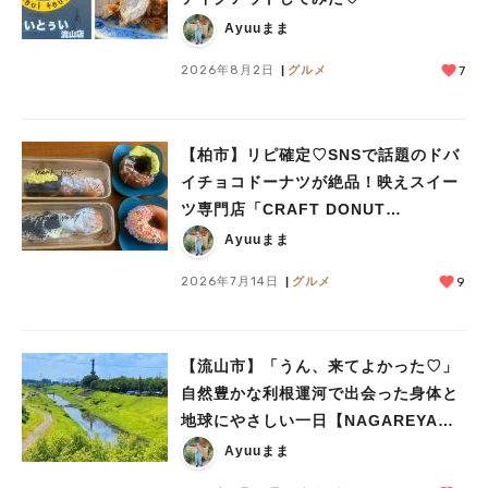
Ayuuまま
2026年8月2日
グルメ
7
【柏市】リピ確定♡SNSで話題のドバ
イチョコドーナツが絶品！映えスイー
ツ専門店「CRAFT DONUT
WORKS」がオープン
Ayuuまま
2026年7月14日
グルメ
9
【流山市】「うん、来てよかった♡」
自然豊かな利根運河で出会った身体と
地球にやさしい一日【NAGAREYAMA
Earthing Market®︎】レポート
Ayuuまま