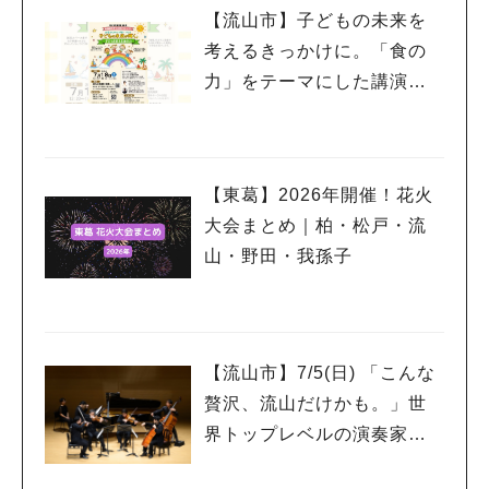
【流山市】子どもの未来を
考えるきっかけに。「食の
力」をテーマにした講演会
を7/18開催
【東葛】2026年開催！花火
大会まとめ｜柏・松戸・流
山・野田・我孫子
【流山市】7/5(日) 「こんな
贅沢、流山だけかも。」世
界トップレベルの演奏家を
もっと身近に感じるプレミ
人気のキーワード