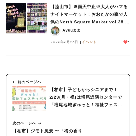
【流山市】※雨天中止※大人がハマる
ナイトマーケット！おおたかの森で人
気のNorth Square Market vol.38 開
催【6/27】
Ayuuまま
2026年6月23日
イベント
1
前のページへ
【柏市】子どもからシニアまで！
2/23(月・祝)は増尾近隣センターで
「増尾地域ぎゅっと！福祉フェステ
ィバル」開催！
次のページへ
【柏市】ジモト風景 〜「梅の香り