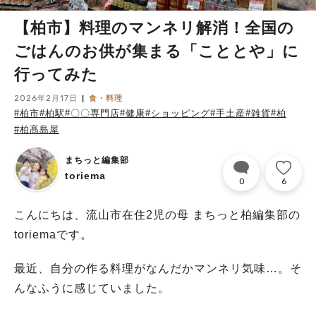
【柏市】料理のマンネリ解消！全国の
ごはんのお供が集まる「こととや」に
行ってみた
2026年2月17日
食・料理
#柏市
#柏駅
#〇〇専門店
#健康
#ショッピング
#手土産
#雑貨
#柏
#柏髙島屋
まちっと編集部
toriema
0
6
こんにちは、流山市在住2児の母 まちっと柏編集部の
toriemaです。
最近、自分の作る料理がなんだかマンネリ気味…。そ
んなふうに感じていました。