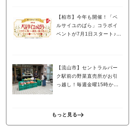
アムサロン開催
#ラーメン
#ショッピング
#カフェ
#スイーツ
#パン
#カレー
#柏駅
#イベント
#公園
#教えたい／教えて投稿記事
【柏市】今年も開催！「ベ
#教えたい/こんなの見つけた
ルサイユのばら」コラボイ
ベントが7月1日スタート♪柏
の街を巡って限定グルメや
スイーツを楽しもう
【流山市】セントラルパー
ク駅前の野菜直売所がお引
っ越し！毎週金曜15時から
販売中
もっと見る