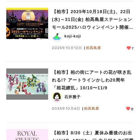
【柏市】2025年10月18日(土)、22日
(水)～31日(金) 柏髙島屋ステーション
モール2025ハロウィンイベント開催！
※ご予約は10月8日(水)～
koji-koji
2025年10月12日
柏髙島屋
7
【柏市】柏の街にアートの花が咲き乱
れる!? アートラインかしわ20周年
「栢花繚乱」10/10〜11/9
石井雅子
2025年10月6日
柏髙島屋
8
【柏市】8/30（土）夏休み最後のお出