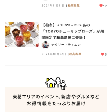
2024年11月11日
柏髙島屋
19
【柏市】＜10/23～29＞あの
「TOKYOチューリップローズ」が期
間限定で柏髙島屋に登場！
ナタリー・ティエン
2024年10月23日
柏髙島屋
3
人気のキーワード
#ラーメン
#ショッピング
#カフェ
#スイーツ
#パン
#カレー
#柏駅
#イベント
#公園
#教えたい／教えて投稿記事
#教えたい/こんなの見つけた