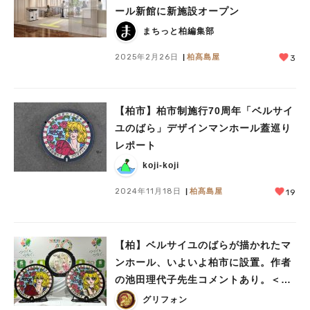
ール新館に新施設オープン
まちっと柏編集部
2025年2月26日
柏髙島屋
3
【柏市】柏市制施行70周年「ベルサイ
ユのばら」デザインマンホール蓋巡り
レポート
koji-koji
2024年11月18日
柏髙島屋
19
【柏】ベルサイユのばらが描かれたマ
ンホール、いよいよ柏市に設置。作者
の池田理代子先生コメントあり。＜11
月11日から＞
グリフォン