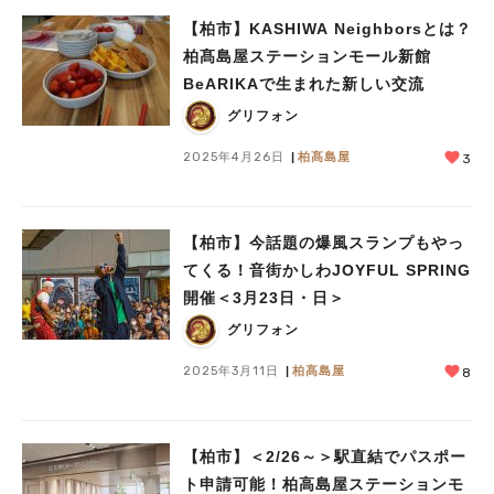
【柏市】KASHIWA Neighborsとは？
柏髙島屋ステーションモール新館
BeARIKAで生まれた新しい交流
グリフォン
2025年4月26日
柏髙島屋
3
【柏市】今話題の爆風スランプもやっ
てくる！音街かしわJOYFUL SPRING
開催＜3月23日・日＞
グリフォン
2025年3月11日
柏髙島屋
8
【柏市】＜2/26～＞駅直結でパスポー
ト申請可能！柏高島屋ステーションモ