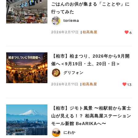
ごはんのお供が集まる「こととや」に
行ってみた
toriema
2026年2月17日
柏髙島屋
6
【柏市】柏まつり、2026年から9月開
催へ＜9月19日・土、20日・日＞
グリフォン
2026年2月11日
柏髙島屋
13
【柏市】ジモト風景 〜柏駅前から富士
山が見える！？ 柏高島屋ステーション
モール新館 BeARIKAへ〜
にわか