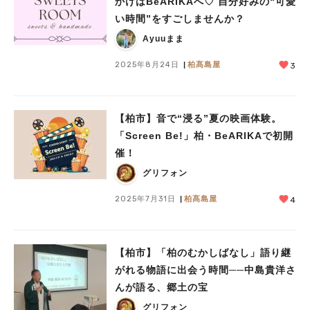
かけはBeARIKAへ♡ 自分好みの“可愛
い時間”をすごしませんか？
Ayuuまま
2025年8月24日
柏髙島屋
3
【柏市】音で“浸る”夏の映画体験。
「Screen Be!」柏・BeARIKAで初開
催！
グリフォン
2025年7月31日
柏髙島屋
4
【柏市】「柏のむかしばなし」語り継
がれる物語に出会う時間──中島貴洋さ
んが語る、郷土の宝
グリフォン