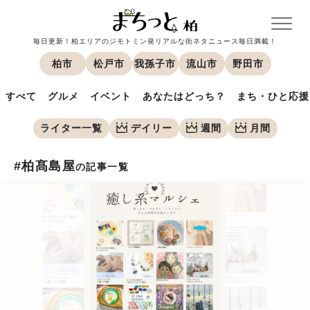
毎日更新！柏エリアのジモトミン発リアルな街ネタニュース毎日満載！
柏市
松戸市
我孫子市
流山市
野田市
すべて
グルメ
イベント
あなたはどっち？
まち・ひと応援
ライター一覧
デイリー
週間
月間
#柏髙島屋
の記事一覧