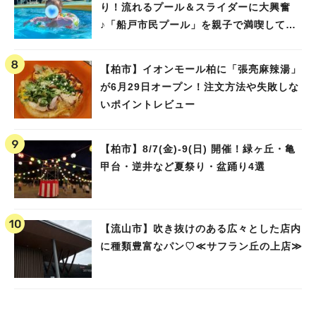
り！流れるプール＆スライダーに大興奮
♪「船戸市民プール」を親子で満喫してき
ました！
【柏市】イオンモール柏に「張亮麻辣湯」
が6月29日オープン！注文方法や失敗しな
いポイントレビュー
【柏市】8/7(金)‐9(日) 開催！緑ヶ丘・亀
甲台・逆井など夏祭り・盆踊り4選
【流山市】吹き抜けのある広々とした店内
に種類豊富なパン♡≪サフラン丘の上店≫