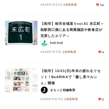
2026年1月27日
柏髙島屋
38
【柏市】柏市全域巡りvol.61 末広町～
柏駅西口側にある商業施設や飲食店が
充実したエリア～
koji-koji
2026年1月11日
柏髙島屋
4
【柏市】12/21(日)年末の疲れをリセ
ット！BeARIKAで「癒し系マルシ
ェ」開催
まちっと柏編集部
2025年12月11日
柏髙島屋
0