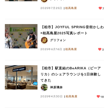
2025年7月25日
柏髙島屋
7
【柏市】JOYFUL SPRING音街かしわ
×柏髙島屋2025写真レポート
グリフォン
2025年6月16日
柏髙島屋
3
【柏市】駅直結のBeARIKA（ビーア
リカ）のシェアラウンジを1日体験し
てきた
神原璃奈
2025年4月30日
柏髙島屋
18