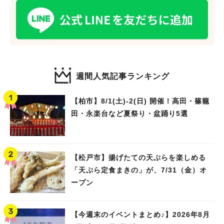
週間人気記事ランキング
【柏市】8/1(土)‐2(日) 開催！高田・篠籠
田・永楽台など夏祭り・盆踊り5選
【松戸市】揚げたての天ぷらを楽しめる
「天ぷら定食まきの」が、7/31（金）オ
ープン
【今週末のイベントまとめ♪】2026年8月