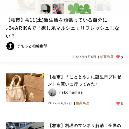
【柏市】4/11(土)新生活を頑張っている自分に
♪BeARIKAで「癒し系マルシェ」リフレッシュしな
い？
まちっと柏編集部
2026年4月5日
柏髙島屋
0
【柏市】「こととや」に誕生日プレゼ
ントを買いに行ってみた♪
nekomamire
2026年4月2日
柏髙島屋
3
【柏市】料理のマンネリ解消！全国の