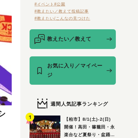
#イベント
#公園
#教えたい／教えて投稿記事
#教えたい/こんなの見つけた
教えたい／教えて
お気に入り／マイペー
ジ
週間人気記事ランキング
シ
【柏市】8/1(土)‐2(日)
開催！高田・篠籠田・永
楽台など夏祭り・盆踊り