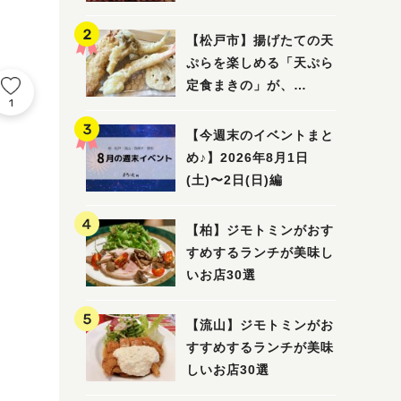
5選
【松戸市】揚げたての天
ぷらを楽しめる「天ぷら
定食まきの」が、
1
7/31（金）オープン
【今週末のイベントまと
め♪】2026年8月1日
(土)〜2日(日)編
【柏】ジモトミンがおす
すめするランチが美味し
いお店30選
【流山】ジモトミンがお
すすめするランチが美味
しいお店30選