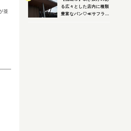
る広々とした店内に種類
が並
豊富なパン♡≪サフラン
丘の上店≫