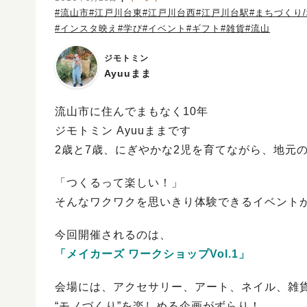
#流山市
#江戸川台東
#江戸川台西
#江戸川台駅
#まちづくり
#インスタ映え
#学び
#イベント
#ギフト
#雑貨
#流山
ジモトミン
Ayuuまま
流山市に住んでまもなく10年
ジモトミン Ayuuままです
2歳と7歳、にぎやかな2児を育てながら、地元の
「つくるって楽しい！」
そんなワクワクを思いきり体験できるイベント
今回開催されるのは、
「メイカーズ ワークショップVol.1」
会場には、アクセサリー、アート、ネイル、雑
“モノづくり”を楽しめる企画がずらり！