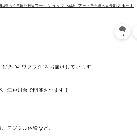
/地域活性
#商店街
#ワークショップ
#体験
#アート
#子連れ
#撮影スポット
0
“好き”や“ワクワク”をお届けしています
が、江戸川台で開催されます！
貨、デジタル体験など、