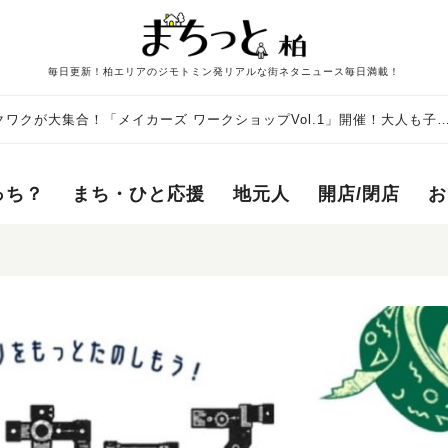
毎日更新！柏エリアのジモトミン発リアルな街ネタニュース毎日満載！
ワクが大集合！「メイカーズ ワークショップVol.1」開催！大人も子
い♩
っち？
まち・ひと応援
地元人
開店/閉店
お