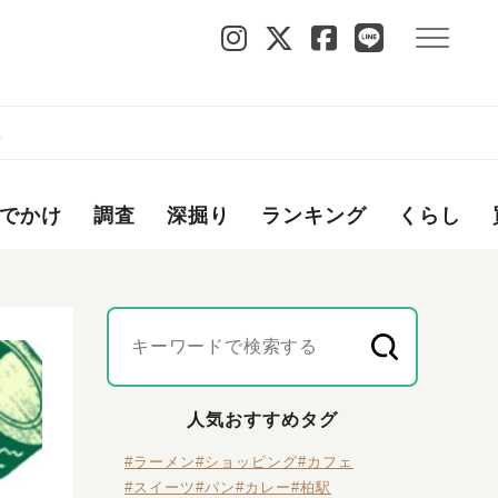
ど
でかけ
調査
深掘り
ランキング
くらし
人気おすすめタグ
#ラーメン
#ショッピング
#カフェ
#スイーツ
#パン
#カレー
#柏駅