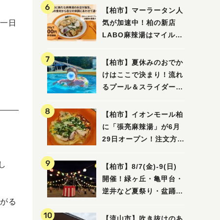
【柏市】マーラータン人
一日
気が加速中！柏の新店
LABO麻辣湯はマイルド
な感じ
【柏市】夏休みのおでか
けはここで決まり！流れ
るプール＆スライダーに
大興奮♪「船戸市民プー
ル」を親子で満喫してき
【柏市】イオンモール柏
ました！
に「張亮麻辣湯」が6月
29日オープン！注文方法
や失敗しないポイントレ
ビュー
し
【柏市】8/7(金)‐9(日)
開催！緑ヶ丘・亀甲台・
逆井など夏祭り・盆踊り
がる
4選
【流山市】吹き抜けのあ