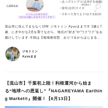
流山市に住んでまもなく10年 ジモトミン Ayuuままです 2歳と7
歳、にぎやかな2児を育てながら、地元の“好き”や“ワクワク”をお
届けしています 今回は【地域発信型 おりづるからはじまる楽
しいを平和につなげるプロジェクト】のご紹介第2弾をお届けし
ます 主催するのは、 子育てど真ん中世代を中心に活動する地域
ジモトミン
団体「おりづる」さん “違いを越えて、その先の楽しいでつなが
Ayuuまま
る” そんな想いを大切に、 親子で「見て・触って・感じて・考え
て」楽しめる体験型イベントを開催します 今回のプロジェクト
では 01「つながろう〈手話にふれてみよう〉」 02「かんじよう
〈見えない世界を体験〉」 03「つくろう〈あなたの折り鶴が作
品に〉」 3つのイベントを順番に開催！ 今回ご紹介するのは、
【流山市】千葉初上陸！利根運河から始ま
第2弾『かんじよう』 “見えない世界”を実際に見て・触って・感
る“地球への恩返し”『NAGAREYAMA Earthin
じられる体験型イベントになっています 点字や白杖、盲人用オ
g Market®︎』開催！【6月13日】
セロなど、 普段なかなかふれる機会のない世界を、 親子で楽し
く体験できます 「見える・見えない」だけではなく、 “みんなが