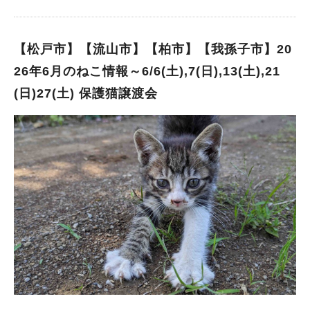
らはじまる 楽しいを平和につなげる展示】を開催予定！ イベン
大切にしています でも実際には、 「何から始めればいいんだろ
ト参加後に作品や展示を見に行く楽しみも広がります(^^) 02
う？」 「エコって難しそう…」 「興味はあるけれど学ぶ機会が
〈見えない世界を体験〉【イベント概要】 ■見えない世界を体験
なかなかない」 そんな風に感じることも少なくありません そん
【松戸市】【流山市】【柏市】【我孫子市】20
日時：6月13日（土）11:00〜15:00 場所：東深井福祉会館 大広
な時に出会ったのが、今回ご紹介する【NAGAREYAMA Earthin
26年6月のねこ情報～6/6(土),7(日),13(土),21
間 参加費：無料 入退場自由 内容： ・点字づくりを見てみよう
g Market®︎】さん！ 娘と参加したエシカルパン作り教室でお会
(日)27(土) 保護猫譲渡会
・点字打ち体験「点-1グランプリ」 ・暗号（点字）クイズ ・さ
いした実行委員長のAIRIさんから活動への想いを伺い、 「私も
わって当てよう！はてなBOX ・盲人用オセロ、白杖展示 ・点訳
体験してみたい！」 「もっと知りたい！」 と心が動いたイベン
デモンストレーション ・点字版広報展示 これは、ただ“見る”だ
トです そしてついに―― 千葉初上陸！ 全国へ広がる話題のエシ
けのイベントではありません 実際に触れて 感じて 想像してみる
カルマーケットが、流山市・利根運河にやってきます！ 地域で
親子で“見えない世界”を体験できる、特別なイベントが開催され
人気のお店や活動家の皆さん、環境や身体にやさしい暮らしを提
ます！ 今回開催される「見えない世界を体験」は、子どもたち
案する出店者が集結！！ 難しく考えがちな“エコ”や“環境問
にもわかりやすく楽しめる工夫がいっぱいの体験型イベント
題”を、楽しく、美味しく、体験しながら学べる一日です 美しい
「点字ってどうやって作るの？」 「見えないってどんな感覚な
自然が広がる利根運河からはじまる地球への恩返し 親子で、大
んだろう？」 そんな疑問を、“遊びながら学べる”内容になってい
人同士で、まずは気軽に参加してみませんか？ 【Earthing Ma
ます 当日は、点訳学習会「てくの2011」さん協力のもと、点字
rket®︎】とは？ 2021年に湘南・茅ヶ崎でスタートした「Earthin
づくり体験や点字クイズ、点字打ち体験も実施！ さらに、流山
g Market®︎」 「地球への恩返し」を合言葉に、 運営者・出店
市視覚障害者協会のみなさんの協力で、盲人用オセロや白杖な
者・来場者が一丸となって地球のためのアクションを実践するこ
ど、普段なかなか見ることのできない本物の道具も展示予定です
とを目指しているマーケットです 現在は北海道から沖縄まで全
しかも今回の魅力は “実際に触れられるものが多い”こと！ 貴重
国9都市へ広がり、 環境保全活動や地球にやさしい取り組みを実