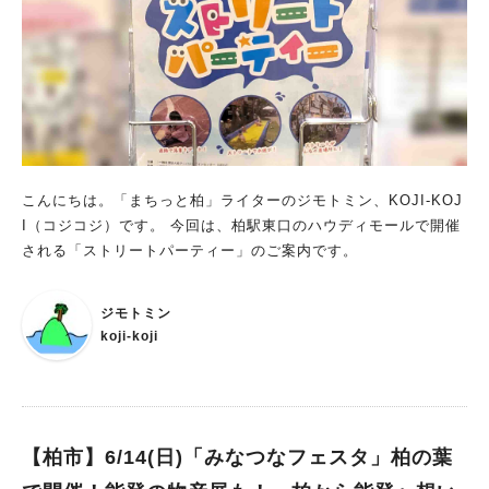
根運河クリーン活動 ・6月7日 やさしい朝ヨガ×流山クリーン活
動 が開催されました 当日の様子やイベント準備の様子も発信
中！ 見ているだけで当日が楽しみになる投稿がたくさんなの
で、ぜひフォローしてみてください ✳︎Earthing Market NAGAR
EYAMA ®︎Instagram⁠✳︎ NAGAREYAMA Earthing Market®︎ 開
催概要 【開催日時】 2026年6月13日（土） 10:00～16:00 ※雨
天時は6月14日（日）へ順延 【会場】 運河水辺公園 利根運河イ
ベントステージ周辺 ※千葉県流山市東深井368-1 ※東武アーバン
こんにちは。「まちっと柏」ライターのジモトミン、KOJI-KOJ
パークライン運河駅より徒歩約5分 豊かな緑が残るおおたかの森
I（コジコジ）です。 今回は、柏駅東口のハウディモールで開催
エリアから、歴史ある利根運河のほとりへ 流山の森と川がつな
される「ストリートパーティー」のご案内です。
がるこの場所から、地球への恩返しがスタートします イベント
内容 【Ethical & Wellbeingブース】 身体や地球にやさしい商品
ジモトミン
やサービスが並びます エシカルな暮らしのヒントや、新しいお
koji-koji
気に入りとの出会いがあるかもしれません キッチンカーやフー
ド販売も登場予定です 【Riverside Clean】 利根運河の自然を
感じながら行うクリーン活動 小さな行動が未来の環境を守る第
一歩に 親子参加もおすすめです 【アーシングヨガ】 芝生の上
で自然とつながる特別なヨガ体験 心も身体もリフレッシュでき
【柏市】6/14(日)「みなつなフェスタ」柏の葉
る時間を過ごせます 【環境ワークショップ】 コンポスト体験や