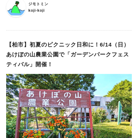
ジモトミン
ンタルあり ▶︎参加費 2,000円 ▶︎参加方法/予約優先（当日参加歓
koji-koji
迎） 予約は先着10名様受付中 ※予約申込みはこちらから 【CO
EXIST】 間伐材を活用したタイニートラックで全国を巡るエシ
カル雑貨販売 全国で見てきた取り組みや想いを聞ける貴重な機
会です ▶︎特別ライブトークショー開催時間 am11:30〜/pm14:3
0〜 ▶︎会場 利根運河イベントステージ ▶︎入場/無料 【エコミッシ
【柏市】初夏のピクニック日和に！6/14（日）
ョンスタンプラリー開催！】 当日はスタンプラリーも実施予
あけぼの山農業公園で「ガーデンパークフェス
定！ エコミッションをクリアすると粗品プレゼントも♪ 出店者
紹介 【フード・スイーツ】 ● 韓国フードカーさらむ 無添加キン
ティバル」開催！
パ、ヤンニョムチキン、蒸し餃子、じゃが芋のチヂミ、チュロス
● ごはんcafe Moi お弁当・カラー綿飴・かき氷 ●米粉と糀菓子
ほわり 米粉と糀菓子 ● bakery sympathy パン販売 ● WAKAご
はん 手作りのお弁当・惣菜・焼き菓子 ● 自然素材 yosagena お
弁当・味噌・塩など ●ワイルドファーム 平飼い卵とプリン、自
然栽培とジャム ●十と月 身体にも地球にも優しいエナジーボー
ル販売 ⸻ 【ワークショップ・体験】 ●Dear bugs 昆虫ク
ラフトワークショップ ●ハキボ鍼灸治療院 運河で採れたよもぎ
のほうろく灸体験 ● reuse labo 父の日にもぴったりな木製コー
スター＆金メダルづくり ● spontane 立体＆質感アート作品販売