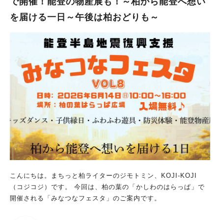
で開催！能登の物産展も！～柏から能登へ想い
環境をテーマにしたワークショップを開催 子どもから大人まで
楽しく学べます 【豪華ゲストトーク】 いきもの写真家・平井
を届ける一日～午後は柏おどりも～
佑之介さん 児童福祉文化財特別推薦書にも選ばれた写真絵本
『ふるさとの川をめざす さけの旅』（文一総合出版）の著者 命
のつながりや自然のドラマについてのお話が聞けます ▶︎お話会開
催時間 am10:30〜/pm13:30〜 ▶︎タイムスケジュール（予定）
・おはなし:約30分 ・意見交換タイム:約10分 ※質問や感想共有
をします ▶︎場所 アーシングマーケット流山受付横テントブース
▶︎定員 各回、先着12名様（予約優先） ▶︎対象年齢 4歳以上 ※未
就学のお子さまは保護者の同伴が必要となります ▶︎予約方法/事
前申込み制 ※予約申込みはこちらから ※当日参加可、マーケッ
ト受付で参加ご希望の旨をお伝えください ▶︎参加費 大人1,000円
（高校生以下無料） ※高校生以下は無料ですがご予約をお願い
いたします ▶︎持ち物 なし 【Earthing Market®︎創設者】 ヨガス
クール代表として活躍するヨガインストラクター マーケット立
ち上げの想いや活動について語ってくださいます ▶︎特別ヨガクラ
こんにちは。まちっと柏ライターのジモトミン、KOJI-KOJI
ス開催時間 10:15〜 ※ヨガは45分予定 ※雨天中止 ▶︎ヨガレベル
（コジコジ）です。 今回は、柏の葉の「かしわのはらっぱ」で
オールレベル ▶︎持ち物 ①そのまま参加可能な動きやすい服装 ②
開催される「みなつなフェスタ」のご案内です。
水分（マイボトルご持参にご協力ください） ③ヨガマット（レ
ジャーシート・バスタオルで代用可） ※先着5名様ヨガマットレ