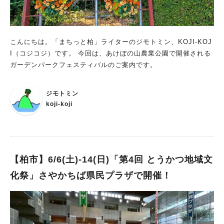
エコバッグアートワークショップ ●SOFNY お試しコンポスト
⸻ 【エシカル＆ライフスタイル】 ●井上麻菜美 海辺を巡り
集めた貝殻やシーグラスなどのアート作品 ●きいろいぼうし 絵
本を中心とした児童向け書籍の中古販売 ●AROMA 無添加玄米パ
こんにちは。「まちっと柏」ライターのジモトミン、KOJI-KOJ
スタ販売 日焼け止め・虫除けアロマスプレーの制作体験 ● COE
I（コジコジ）です。 今回は、あけぼの山農業公園で開催される
XIST 環境問題や社会課題の解決を目指すセレクトショップ ● e
ガーデンパークフェスティバルのご案内です。
nne アップサイクルアクセサリー・雑貨 ⸻ 【ペット＆エ
コ】 ● POPO屋 ペットフードジャーキー販売 ⸻ 【地域企業
ジモトミン
ブース】 ● 流通サービスパルシステム 無料試食・子ども向けゲ
koji-koji
ームコーナー 千葉初開催！今だからこそ参加したい注目イベン
ト 出店予定は21店舗予定 身体にやさしいもの 地球にやさしい
もの 人とのつながりを育むもの 魅力あふれる出店者のみなさん
が集まり、エシカルでウェルビーイングな一日を届けてくれます
自然豊かな美しい利根運河を舞台に開催される 千葉初上陸の「N
【柏市】6/6(土)-14(日)「第4回 とうかつ地域文
AGAREYAMA Earthing Market®︎」 楽しく、美味しく、体験し
化祭」さやかちば県民プラザで開催！
ながら未来について考えるきっかけに ぜひご家族で足を運んで
みてはいかがでしょうか(^^)