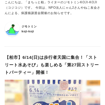
な資料や道具を、見て終わりではなく「触って体験できる」のは
施 2026年には海を守るための環境活動プロジェクトも予定され
こんにちは。「まちっと柏」ライターのジモトミンKOJI-KOJI
本当に貴重です 午後には、流山市広報の点訳デモンストレーシ
ており、運営収益の一部寄付や募金活動なども行っています 大
（コジコジ）です。 今回は、NPO法人にゃん2さんやねこ友会さ
ョンや、点字版広報の展示も予定されています 「見える・見え
人から子ども、そして動物たちや地球上の生きとし生けるものへ
んによる、保護猫譲渡会開催のお知らせです。
ない」の違いだけではなく、 “みんなが過ごしやすいってどうい
愛あるアクションを実践するきっかけを生み出している注目の取
うことだろう？” そんなことを、親子で自然に考えるきっかけに
り組みです 活動内容を知ると「なるほど！」がたくさん ぜひ公
ジモトミン
なりそうです 夏休みの自由研究のヒント探しにもおすすめ！ 子
式サイトもチェックしてみてください ✳︎Earthing Market®︎公式
koji-koji
どもはもちろん、大人も夢中になってしまいそうな体験イベント
サイト⁠✳︎ 千葉初開催！【NAGAREYAMA Earthing Market®︎】
です♪ “知らなかった！”が、 “もっと知りたい！”に変わる特別
とは？ 今回開催される 千葉初の「Earthing Market®︎ NAGARE
な体験 見て、触って、感じながら、 親子で新しい視点に出会え
YAMA」 テーマは 「Ethical＆Wellbeing めぐり、繋がり、育つ
る1日になりそうです♪ 子どもたちはもちろん、 大人も夢中にな
マーケット」 合言葉は 「森から川へ、川から海へ、地球への恩
ってしまうかも！ ぜひ親子で参加してみてはいかがでしょう
返し」 流山の豊かな自然環境を舞台に、地球への恩返しを実践
【柏市】6/14(日)は歩行者天国に集合！「スト
か？
していくマーケットです 【軸となるのは3つの“めぐり”】 ① い
リート水あそび」も楽しめる「第27回ストリー
のちの循環 自然や生きものとのつながりを感じること。 ② めぐ
トパーティー」開催！
りあい 人と人、人と地域がつながること ③ 身体のめぐり 自分
自身の心と身体を整えること 身体にやさしい暮らしは、地球に
もやさしい暮らし そんな気づきを与えてくれるイベントになり
そうです 会場となるのは、豊かな自然に囲まれた運河水辺公園
心地よい風を感じながら、自然とつながる一日を楽しめます キ
ックオフイベントも開催されました！ 本番に先駆けて、 ・5月2
4日 モーニングウェルネスヨガ× クリーン活動 ・5月31日 利