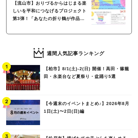
【流山市】おりづるからはじまる楽
しいを平和につなげるプロジェクト
第3弾！「あなたの折り鶴が作品
に」6/20(土)開催！
週間人気記事ランキング
【柏市】8/1(土)‐2(日) 開催！高田・篠籠
田・永楽台など夏祭り・盆踊り5選
【今週末のイベントまとめ♪】2026年8月
1日(土)〜2日(日)編