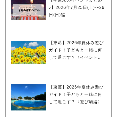
【今週末のイベントまとめ
♪】2026年7月25日(土)〜26
日(日)編
【東葛】2026年夏休み遊び
ガイド！子どもと一緒に何
して過ごす？〈イベント
編〉
人気のキーワード
【東葛】2026年夏休み遊び
#ラーメン
#ショッピング
#カフェ
#スイーツ
#パン
#カレー
#柏駅
ガイド！子どもと一緒に何
#イベント
#公園
#教えたい／教えて投稿記事
して過ごす？〈遊び場編〉
#教えたい/こんなの見つけた