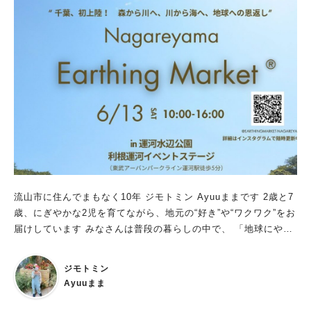
楽しめる工夫ってなんだろう？” 遊びや体験を通して、 自然とイ
ンクルーシブについて考えるきっかけになりそうです♪ 【地域
発信型 おりづるからはじまる楽しいを平和につなげるプロジェ
クト】とは？ 主催するのは、子育て世代を中心に活動する地域
団体「おりづる」さん 体験型インクルーシブフェスタプロジェ
クトは“違いを認め合い、誰もが過ごしやすい地域を目指したい”
そんな想いからスタートしました イベントはそれぞれ独立して
いるので、 「これ気になる！」 と思った企画だけの参加でもも
ちろんOK♪ 手話や点字、折り鶴アートなどを通して、 “見て・触
って・感じて・考えて” 楽しみながら平和やインクルーシブにつ
いてふれられる内容になっています また、筆談対応もあり、 小
さなお子さん連れのご家族から大人まで安心して参加できるのも
魅力 “平和を学ぶ”というより まずは「楽しい！」から イベント
流山市に住んでまもなく10年 ジモトミン Ayuuままです 2歳と7
の最新情報や準備の様子は、主催「おりづる」さんのInstagram
歳、にぎやかな2児を育てながら、地元の“好き”や“ワクワク”をお
でも発信中♪ 地域での活動や、子どもたちへの想いが伝わる投稿
届けしています みなさんは普段の暮らしの中で、 「地球にやさ
もたくさん！ 気になる方はぜひチェックしてみてくださいね ▶︎I
しいこと」 「身体にやさしいこと」 「未来の子どもたちへ残し
nstagramはこちら ▶︎今回、開催される【地域発信型 おりづる
たいこと」 を意識したり、気になったりしたことはあります
ジモトミン
からはじまる楽しいを平和につなげるプロジェクト】で感じ
か？ 実は私自身、子育てをする中で 「子どもたちに美しい自然
Ayuuまま
た“新しい視点”は、その後の展示企画へもつながっていきます♪
を残したい」 「未来の環境はどうなっていくのだろう」 と考え
イベント終了後には、 森の図書館ギャラリーにて 【おりづるか
ることが増え、親子でクリーン活動のゴミ拾いに参加する機会を