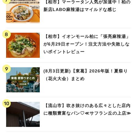
【柏市】マーラータン人気が加速中！柏の
新店LABO麻辣湯はマイルドな感じ
【柏市】イオンモール柏に「張亮麻辣湯」
が6月29日オープン！注文方法や失敗しな
いポイントレビュー
(8月3日更新)【東葛】2026年版！夏祭り
（花火大会）まとめ
【流山市】吹き抜けのある広々とした店内
に種類豊富なパン♡≪サフラン丘の上店≫