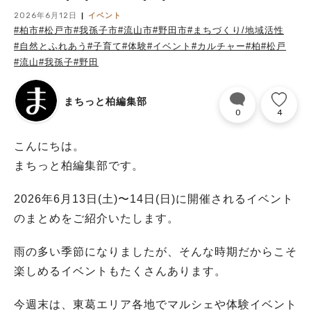
2026年6月12日
イベント
#柏市
#松戸市
#我孫子市
#流山市
#野田市
#まちづくり/地域活性
#自然とふれあう
#子育て
#体験
#イベント
#カルチャー
#柏
#松戸
#流山
#我孫子
#野田
まちっと柏編集部
0
4
こんにちは。
まちっと柏編集部です。
2026年6月13日(土)〜14日(日)に開催されるイベント
のまとめをご紹介いたします。
雨の多い季節になりましたが、そんな時期だからこそ
楽しめるイベントもたくさんあります。
今週末は、東葛エリア各地でマルシェや体験イベント