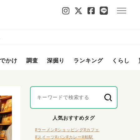
が
でかけ
調査
深掘り
ランキング
くらし
人気おすすめタグ
#ラーメン
#ショッピング
#カフェ
#スイーツ
#パン
#カレー
#柏駅