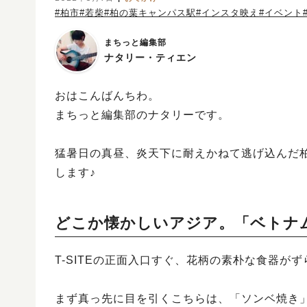
#柏市
#若柴
#柏の葉キャンパス駅
#インスタ映え
#イベント
まちっと編集部
ナタリー・ティエン
おはこんばんちわ。
まちっと編集部のナタリーです。
猛暑日の真昼、炎天下に耐えかねて逃げ込んだ柏
します♪
どこか懐かしいアジア。「ベトナム
T-SITEの正面入口すぐ、花柄の素朴な食器が
まず真っ先に目を引くこちらは、「ソンベ焼き