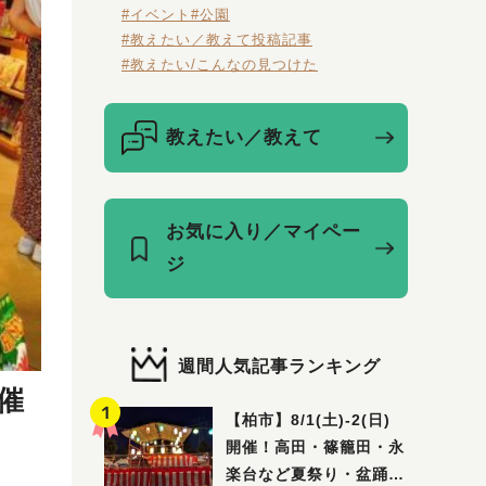
#イベント
#公園
#教えたい／教えて投稿記事
#教えたい/こんなの見つけた
教えたい／教えて
お気に入り／マイペー
ジ
週間人気記事ランキング
催
【柏市】8/1(土)‐2(日)
開催！高田・篠籠田・永
楽台など夏祭り・盆踊り