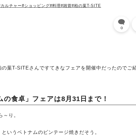
#カルチャー
#ショッピング
#料理
#雑貨
#柏の葉T-SITE
0
の葉T-SITEさんですてきなフェアを開催中だったのでご
の食卓」フェアは8月31日まで！
ずら～り。
」というベトナムのビンテージ焼きだそう。