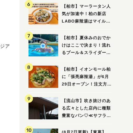
【柏市】マーラータン人
気が加速中！柏の新店
LABO麻辣湯はマイルド
な感じ
【柏市】夏休みのおでか
けはここで決まり！流れ
ジア
るプール＆スライダーに
大興奮♪「船戸市民プー
ル」を親子で満喫してき
【柏市】イオンモール柏
ました！
に「張亮麻辣湯」が6月
29日オープン！注文方法
や失敗しないポイントレ
ビュー
【流山市】吹き抜けのあ
る広々とした店内に種類
豊富なパン♡≪サフラン
丘の上店≫
(8月7日更新)【東葛】