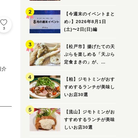
5選
【今週末のイベントまと
め♪】2026年8月1日
3
(土)〜2日(日)編
【松戸市】揚げたての天
ぷらを楽しめる「天ぷら
定食まきの」が、
紹介
7/31（金）オープン
【柏】ジモトミンがおす
すめするランチが美味し
いお店30選
【流山】ジモトミンがお
すすめするランチが美味
しいお店30選