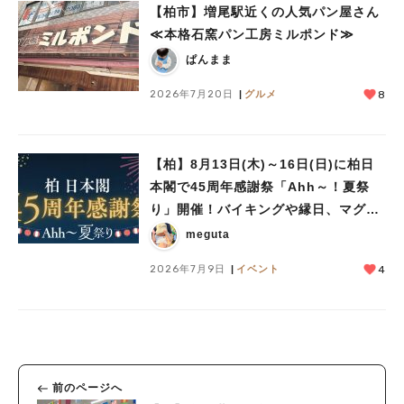
【柏市】増尾駅近くの人気パン屋さん
≪本格石窯パン工房ミルポンド≫
ぱんまま
2026年7月20日
グルメ
8
【柏】8月13日(木)～16日(日)に柏日
人気のキーワード
本閣で45周年感謝祭「Ahh～！夏祭
#ラーメン
#ショッピング
#カフェ
#スイーツ
#パン
#カレー
#柏駅
り」開催！バイキングや縁日、マグロ
#イベント
#公園
#教えたい／教えて投稿記事
の解体ショーも♪
meguta
#教えたい/こんなの見つけた
2026年7月9日
イベント
4
前のページへ