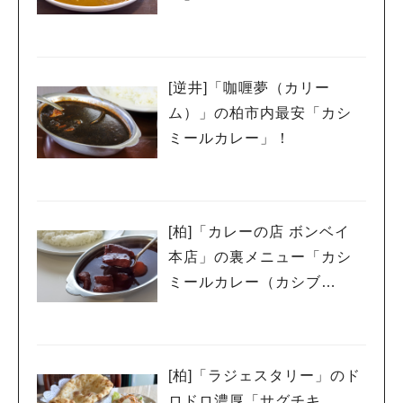
[逆井]「咖喱夢（カリー
ム）」の柏市内最安「カシ
ミールカレー」！
[柏]「カレーの店 ボンベイ
本店」の裏メニュー「カシ
ミールカレー（カシブ
タ）」
[柏]「ラジェスタリー」のド
ロドロ濃厚「サグチキ