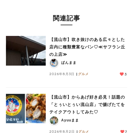
関連記事
【流山市】吹き抜けのある広々とした
店内に種類豊富なパン♡≪サフラン丘
の上店≫
ぱんまま
2026年8月3日
グルメ
3
【流山市】からあげ好き必見！話題の
「とぅいとぅい流山店」で揚げたてを
テイクアウトしてみた♡
Ayuuまま
2026年8月2日
グルメ
7