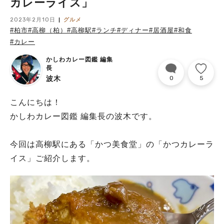
カレーライス」
2023年2月10日
グルメ
#柏市
#高柳（柏）
#高柳駅
#ランチ
#ディナー
#居酒屋
#和食
#カレー
かしわカレー図鑑 編集
長
波木
0
5
こんにちは！
かしわカレー図鑑 編集長の波木です。
今回は高柳駅にある「かつ美食堂」の「かつカレーラ
イス」ご紹介します。