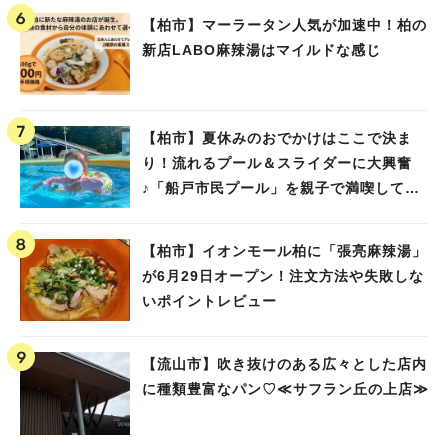
【柏市】マーラータン人気が加速中！柏の
新店LABO麻辣湯はマイルドな感じ
【柏市】夏休みのおでかけはここで決ま
り！流れるプール＆スライダーに大興奮
♪「船戸市民プール」を親子で満喫してき
ました！
【柏市】イオンモール柏に「張亮麻辣湯」
が6月29日オープン！注文方法や失敗しな
いポイントレビュー
【流山市】吹き抜けのある広々とした店内
に種類豊富なパン♡≪サフラン丘の上店≫