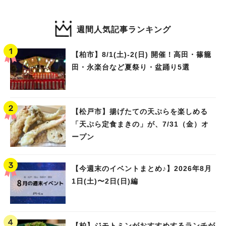
週間人気記事ランキング
【柏市】8/1(土)‐2(日) 開催！高田・篠籠
田・永楽台など夏祭り・盆踊り5選
【松戸市】揚げたての天ぷらを楽しめる
「天ぷら定食まきの」が、7/31（金）オ
ープン
【今週末のイベントまとめ♪】2026年8月
1日(土)〜2日(日)編
【柏】ジモトミンがおすすめするランチが