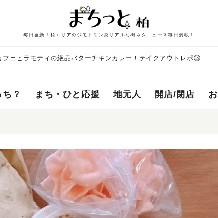
毎日更新！柏エリアのジモトミン発リアルな街ネタニュース毎日満載！
カフェヒラモティの絶品バターチキンカレー！テイクアウトレポ③
っち？
まち・ひと応援
地元人
開店/閉店
お