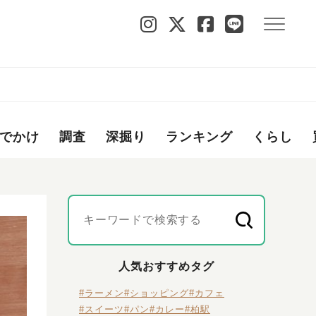
でかけ
調査
深掘り
ランキング
くらし
人気おすすめタグ
#ラーメン
#ショッピング
#カフェ
#スイーツ
#パン
#カレー
#柏駅