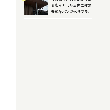
る広々とした店内に種類
豊富なパン♡≪サフラン
丘の上店≫