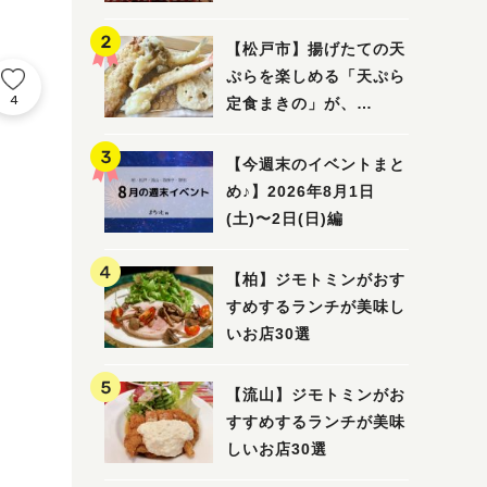
5選
【松戸市】揚げたての天
ぷらを楽しめる「天ぷら
4
定食まきの」が、
7/31（金）オープン
【今週末のイベントまと
め♪】2026年8月1日
(土)〜2日(日)編
【柏】ジモトミンがおす
すめするランチが美味し
いお店30選
【流山】ジモトミンがお
すすめするランチが美味
しいお店30選