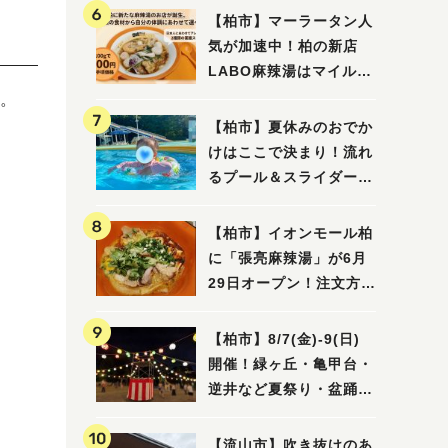
【柏市】マーラータン人
気が加速中！柏の新店
LABO麻辣湯はマイルド
な感じ
。
【柏市】夏休みのおでか
けはここで決まり！流れ
るプール＆スライダーに
大興奮♪「船戸市民プー
ル」を親子で満喫してき
【柏市】イオンモール柏
ました！
に「張亮麻辣湯」が6月
29日オープン！注文方法
や失敗しないポイントレ
ビュー
【柏市】8/7(金)‐9(日)
開催！緑ヶ丘・亀甲台・
逆井など夏祭り・盆踊り
4選
【流山市】吹き抜けのあ