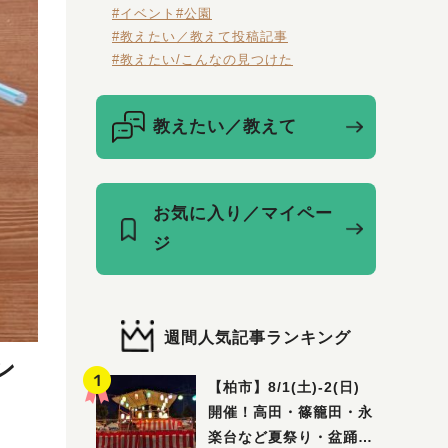
#イベント
#公園
#教えたい／教えて投稿記事
#教えたい/こんなの見つけた
教えたい／教えて
お気に入り／マイペー
ジ
週間人気記事ランキング
ン
【柏市】8/1(土)‐2(日)
開催！高田・篠籠田・永
楽台など夏祭り・盆踊り