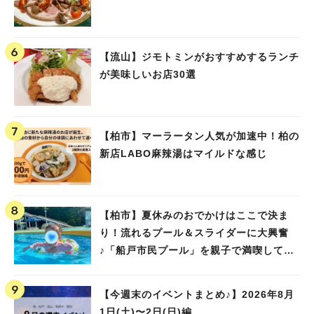
【流山】ジモトミンがおすすめするランチ
が美味しいお店30選
【柏市】マーラータン人気が加速中！柏の
新店LABO麻辣湯はマイルドな感じ
【柏市】夏休みのおでかけはここで決ま
り！流れるプール＆スライダーに大興奮
♪「船戸市民プール」を親子で満喫してき
ました！
【今週末のイベントまとめ♪】2026年8月
1日(土)〜2日(日)編