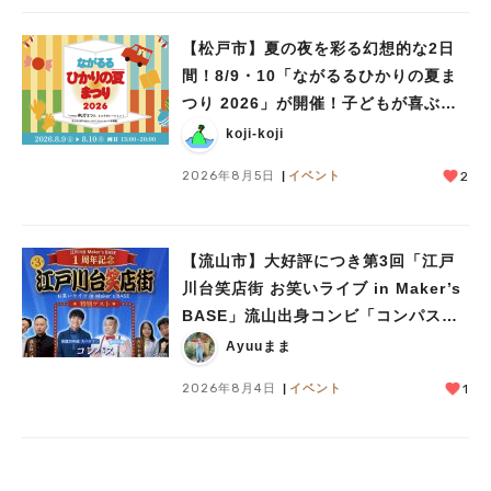
【松戸市】夏の夜を彩る幻想的な2日
間！8/9・10「ながるるひかりの夏ま
つり 2026」が開催！子どもが喜ぶワ
ークショップや限定ヒーローショーも
koji-koji
2026年8月5日
イベント
2
【流山市】大好評につき第3回「江戸
川台笑店街 お笑いライブ in Maker’s
BASE」流山出身コンビ「コンパス」
も登場！8/23（日）
Ayuuまま
2026年8月4日
イベント
1