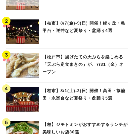
【柏市】8/7(金)‐9(日) 開催！緑ヶ丘・亀
甲台・逆井など夏祭り・盆踊り4選
【松戸市】揚げたての天ぷらを楽しめる
「天ぷら定食まきの」が、7/31（金）オ
ープン
【柏市】8/1(土)‐2(日) 開催！高田・篠籠
田・永楽台など夏祭り・盆踊り5選
【柏】ジモトミンがおすすめするランチが
美味しいお店30選