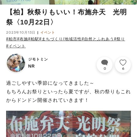
【柏】秋祭りもいい！布施弁天 光明
祭〈10月22日〉
2023年10月13日
イベント
#柏市
#布施
#柏駅
#まちづくり/地域活性
#自然とふれあう
#祭り
#イベント
ジモトミン
NR
0
6
過ごしやすい季節になってきました～
もちろんお祭りといったら夏ですが、秋の祭りもこれ
からドンドン開催されていきます！