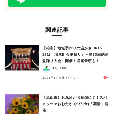
関連記事
【柏市】地域手作りの温かさ♪8/15・
16は「増尾町会夏祭り」～第33回納涼
盆踊り大会～開催！増尾音頭も！
koji-koji
2026年8月8日
イベント
1
【流山市】お風呂がお花畑に？！スパ
メッツァおおたかで8/7(金)「花湯」開
催！