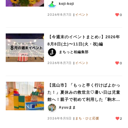
koji-koji
2026年8月7日
イベント
0
【今週末のイベントまとめ♪】2026年
8月8日(土)〜11日(火・祝)編
まちっと柏編集部
2026年8月7日
イベント
0
人気のキーワード
【流山市】「もっと早く行けばよかっ
#ラーメン
#ショッピング
#カフェ
#スイーツ
#パン
#カレー
#柏駅
た！」夏休みの救世主♡暑い日は児童
#イベント
#公園
#教えたい／教えて投稿記事
館へ！親子で初めて利用した「駒木台
#教えたい/こんなの見つけた
児童館」レポート
Ayuuまま
2026年8月5日
まち・ひと応援
2