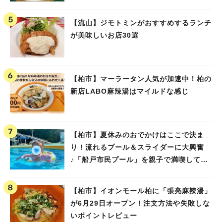
【流山】ジモトミンがおすすめするランチ
が美味しいお店30選
【柏市】マーラータン人気が加速中！柏の
新店LABO麻辣湯はマイルドな感じ
【柏市】夏休みのおでかけはここで決ま
り！流れるプール＆スライダーに大興奮
♪「船戸市民プール」を親子で満喫してき
ました！
【柏市】イオンモール柏に「張亮麻辣湯」
が6月29日オープン！注文方法や失敗しな
いポイントレビュー