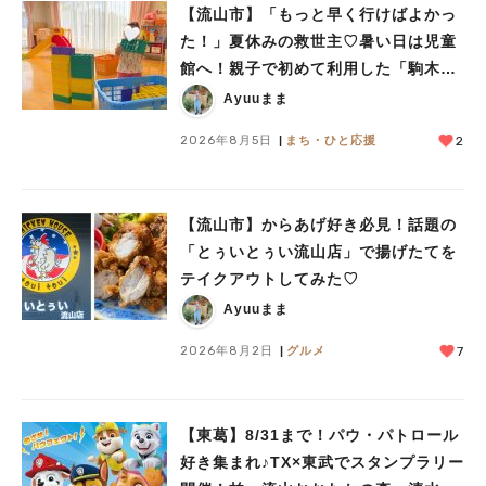
【流山市】「もっと早く行けばよかっ
た！」夏休みの救世主♡暑い日は児童
館へ！親子で初めて利用した「駒木台
児童館」レポート
Ayuuまま
2026年8月5日
まち・ひと応援
2
【流山市】からあげ好き必見！話題の
「とぅいとぅい流山店」で揚げたてを
テイクアウトしてみた♡
Ayuuまま
2026年8月2日
グルメ
7
人気のキーワード
#ラーメン
#ショッピング
#カフェ
#スイーツ
#パン
#カレー
#柏駅
#イベント
#公園
#教えたい／教えて投稿記事
【東葛】8/31まで！パウ・パトロール
#教えたい/こんなの見つけた
好き集まれ♪TX×東武でスタンプラリー