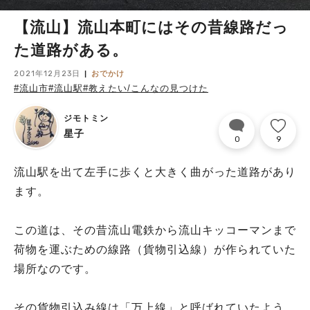
【流山】流山本町にはその昔線路だっ
た道路がある。
2021年12月23日
おでかけ
#流山市
#流山駅
#教えたい/こんなの見つけた
ジモトミン
星子
0
9
流山駅を出て左手に歩くと大きく曲がった道路があり
ます。
この道は、その昔流山電鉄から流山キッコーマンまで
荷物を運ぶための線路（貨物引込線）が作られていた
場所なのです。
その貨物引込み線は「万上線」と呼ばれていたよう。