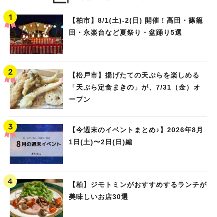
【柏市】8/1(土)‐2(日) 開催！高田・篠籠
田・永楽台など夏祭り・盆踊り5選
【松戸市】揚げたての天ぷらを楽しめる
「天ぷら定食まきの」が、7/31（金）オ
ープン
【今週末のイベントまとめ♪】2026年8月
1日(土)〜2日(日)編
【柏】ジモトミンがおすすめするランチが
美味しいお店30選