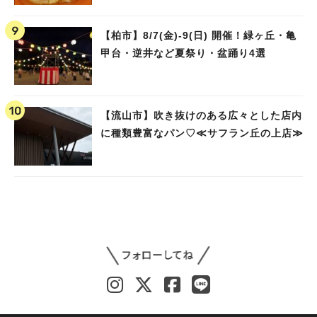
【柏市】8/7(金)‐9(日) 開催！緑ヶ丘・亀
甲台・逆井など夏祭り・盆踊り4選
【流山市】吹き抜けのある広々とした店内
に種類豊富なパン♡≪サフラン丘の上店≫