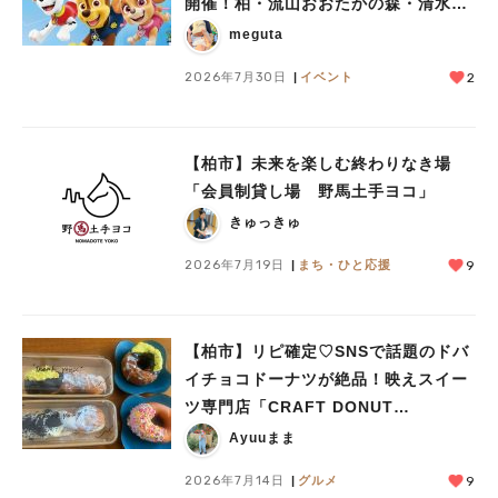
開催！柏・流山おおたかの森・清水公
園など10駅を巡ろう
meguta
2026年7月30日
イベント
2
【柏市】未来を楽しむ終わりなき場
「会員制貸し場 野馬土手ヨコ」
きゅっきゅ
2026年7月19日
まち・ひと応援
9
【柏市】リピ確定♡SNSで話題のドバ
イチョコドーナツが絶品！映えスイー
ツ専門店「CRAFT DONUT
WORKS」がオープン
Ayuuまま
2026年7月14日
グルメ
9