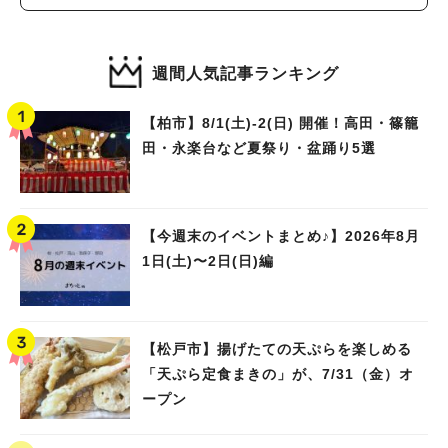
週間人気記事ランキング
【柏市】8/1(土)‐2(日) 開催！高田・篠籠
田・永楽台など夏祭り・盆踊り5選
【今週末のイベントまとめ♪】2026年8月
1日(土)〜2日(日)編
【松戸市】揚げたての天ぷらを楽しめる
「天ぷら定食まきの」が、7/31（金）オ
ープン