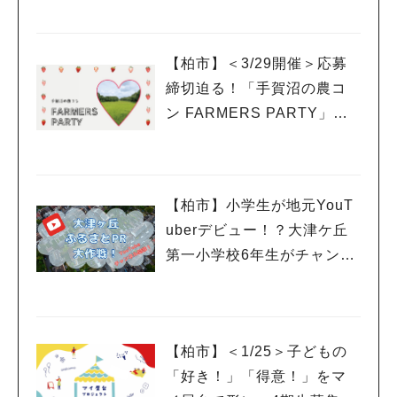
【柏市】＜3/29開催＞応募
締切迫る！「手賀沼の農コ
ン FARMERS PARTY」に
参加希望の女性を募集中
【柏市】小学生が地元YouT
uberデビュー！？大津ケ丘
第一小学校6年生がチャンネ
ルを開設
【柏市】＜1/25＞子どもの
「好き！」「得意！」をマ