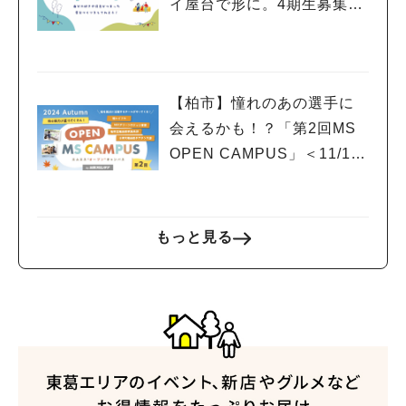
イ屋台で形に。4期生募集の
ワークショップ＆説明会開
催！
【柏市】憧れのあの選手に
会えるかも！？「第2回MS
OPEN CAMPUS」＜11/17
(日)＞開催！
もっと見る