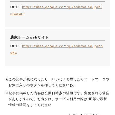
URL：
https://sites.google.com/g.kashiwa.ed.jp/hi
mawari
農家チームwebサイト
URL：
https://sites.google.com/g.kashiwa.ed.jp/no
uka
人気のキーワード
#ラーメン
#ショッピング
#カフェ
#スイーツ
#パン
#カレー
#柏駅
#イベント
#公園
#教えたい／教えて投稿記事
★この記事が気になったり、いいね！と思ったらハートマークや
#教えたい/こんなの見つけた
お気に入りのボタンを押してくださいね。
※記事に掲載した内容は公開日時点の情報です。変更される場合
がありますので、お出かけ、サービス利用の際はHP等で最新
情報の確認をしてください