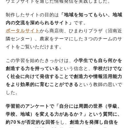
ウェブサイトを通じた情報発信を実践しました。
制作したサイトの目的は
「地域を知ってもらい、地域
内の交流を深められるサイト」
です。
ポータルサイト
から商店街、ひまわりプラザ（沼南近
隣センター）、農家をテーマにした３つのチームのサ
イトをご覧いただけます。
この学習を始めたきっかけは、
小学生でも自ら何かを
創造する力を持っている
という信念と、
学校だけでな
く社会に向けて発信することで創造力や情報活用能力
をより効果的に育むことができる
という教師の思いで
した。
学習前のアンケートで「自分には周囲の世界（学級、
学校、地域）を変える力があるか？」という質問に、
約70％が否定的な回答
をし、
創造力を発揮し自信を