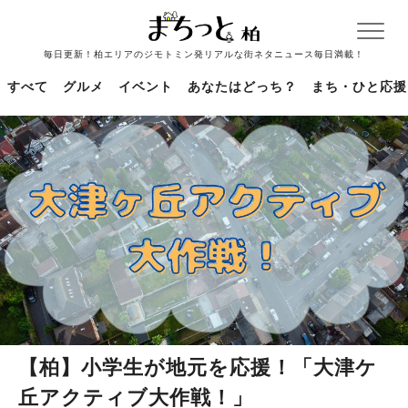
毎日更新！柏エリアのジモトミン発リアルな街ネタニュース毎日満載！
すべて
グルメ
イベント
あなたはどっち？
まち・ひと応援
【柏】小学生が地元を応援！「大津ケ
丘アクティブ大作戦！」