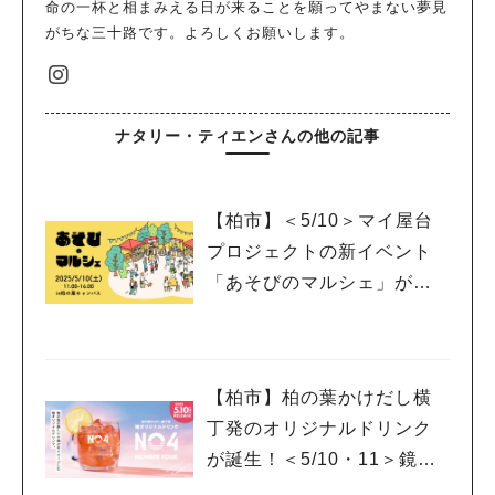
命の一杯と相まみえる日が来ることを願ってやまない夢見
がちな三十路です。よろしくお願いします。
ナタリー・ティエンさんの他の記事
【柏市】＜5/10＞マイ屋台
プロジェクトの新イベント
「あそびのマルシェ」が登
場！
【柏市】柏の葉かけだし横
丁発のオリジナルドリンク
が誕生！＜5/10・11＞鏡開
きイベントも開催！