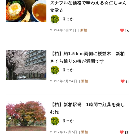
ズナブルな価格で味わえる☆仁ちゃん
食堂☆
りっか
2024年3月11日
新柏
16
【柏】約1.5ｋｍ両側に桜並木 新柏
さくら通りの桜が満開です
りっか
2023年3月24日
新柏
11
【柏】新柏駅発 1時間で紅葉を楽し
む旅
りっか
2022年12月6日
新柏
13