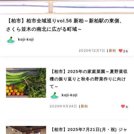
【柏市】柏市全域巡りvol.56 新柏～新柏駅の東側、
さくら並木の南北に広がる町域～
koji-koji
2025年12月7日
新柏
26
【柏市】2025年の家庭菜園～夏野菜収
穫の振り返りと秋冬の野菜作りに向け
て～
koji-koji
2025年9月24日
新柏
6
【柏市】2025年7月21日(月・祝) ジャ