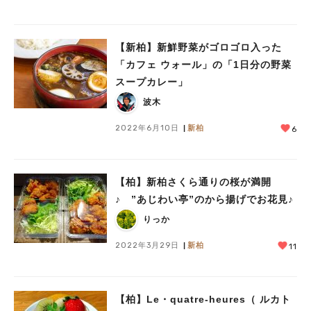
【新柏】新鮮野菜がゴロゴロ入った
「カフェ ウォール」の「1日分の野菜
スープカレー」
波木
2022年6月10日
新柏
6
【柏】新柏さくら通りの桜が満開
♪ ”あじわい亭”のから揚げでお花見♪
りっか
2022年3月29日
新柏
11
【柏】Le・quatre-heures（ ルカト