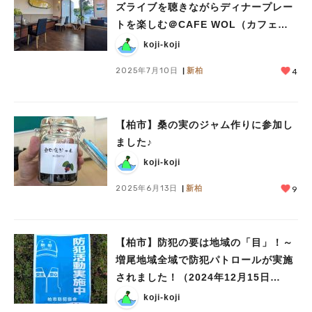
ズライブを聴きながらディナープレー
トを楽しむ＠CAFE WOL（カフェウ
ォール）
koji-koji
2025年7月10日
新柏
4
【柏市】桑の実のジャム作りに参加し
ました♪
koji-koji
2025年6月13日
新柏
9
【柏市】防犯の要は地域の「目」！～
増尾地域全域で防犯パトロールが実施
されました！（2024年12月15日
(日)）
koji-koji