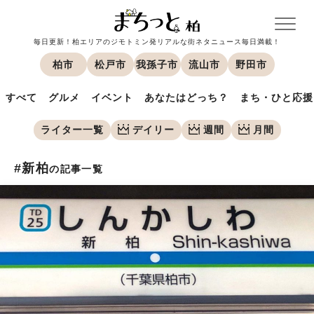
毎日更新！柏エリアのジモトミン発リアルな街ネタニュース毎日満載！
柏市
松戸市
我孫子市
流山市
野田市
すべて
グルメ
イベント
あなたはどっち？
まち・ひと応援
ライター一覧
デイリー
週間
月間
#新柏
の記事一覧