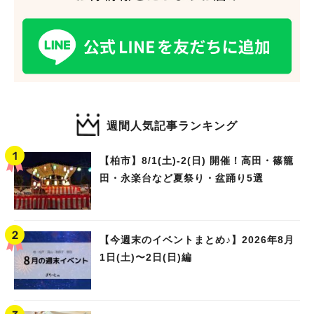
週間人気記事ランキング
【柏市】8/1(土)‐2(日) 開催！高田・篠籠
田・永楽台など夏祭り・盆踊り5選
人気のキーワード
【今週末のイベントまとめ♪】2026年8月
#ラーメン
#ショッピング
#カフェ
#スイーツ
#パン
#カレー
#柏駅
1日(土)〜2日(日)編
#イベント
#公園
#教えたい／教えて投稿記事
#教えたい/こんなの見つけた