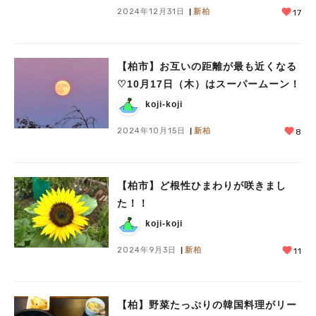
2024年12月31日
新柏
17
【柏市】お互いの距離が最も近くなる
♡10月17日（木）はスーパームーン！
koji-koji
2024年10月15日
新柏
8
【柏市】ど根性ひまわりが咲きまし
た！！
koji-koji
2024年9月3日
新柏
11
【柏】野菜たっぷりの韓国料理がリー