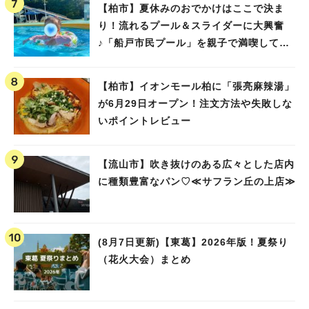
【柏市】夏休みのおでかけはここで決ま
り！流れるプール＆スライダーに大興奮
♪「船戸市民プール」を親子で満喫してき
ました！
【柏市】イオンモール柏に「張亮麻辣湯」
が6月29日オープン！注文方法や失敗しな
いポイントレビュー
【流山市】吹き抜けのある広々とした店内
に種類豊富なパン♡≪サフラン丘の上店≫
(8月7日更新)【東葛】2026年版！夏祭り
（花火大会）まとめ